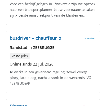
Voor een bedrijf gelegen in Zwevezele zijn we opzoek
naar een transportplanner. Jouw voornaamste taken
zijn:- Eerste aanspreekpunt van de klanten en
chauffeurs;- Instaan voor de telefonie en
prijsindicaties;- A.d.h.v. Beschikbaarheden, de juiste
chauffeurs inplannen;- Werken met een
busdriver - chauffeur b
dispatchsysteem en deze opvolgen;- Zorgen dat de
wagens startklaar zijn.
Randstad
in
ZEEBRUGGE
Vaste jobs
Online sinds 22 jul. 2026
Je werkt in een gevarieerd regeling: zowel vroege
ploeg, late ploeg, nacht alsook in de weekends. VG
458/BUOSAP