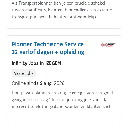
Als Transportplanner ben je een cruciale schakel
tussen chauffeurs, klanten, binnendienst en externe
transportpartners. Je bent verantwoordelijk
voor:Voorbereiden en plannen van dagelijkse ritten in
België, Zuid Nederland en Noord Frankrijk.
Planner Technische Service -
32 verlof dagen + opleiding
Infinity Jobs
in
IZEGEM
Vaste jobs
Online sinds 6 aug. 2026
Hou je van plannen en krijg je energie van een goed
georganiseerde dag? In deze job zorg je ervoor dat
interventies vlot ingepland worden en klanten snel
geholpen zijn Je plant interventies in voor
techniekers (onderhoud en storingen) Je verwerkt
aanvragen via telefoon en e-mail Je stemt planning