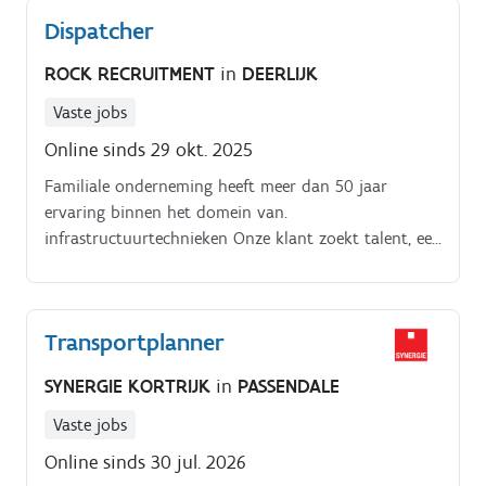
Dispatcher
ROCK RECRUITMENT
in
DEERLIJK
Vaste jobs
Online sinds 29 okt. 2025
Familiale onderneming heeft meer dan 50 jaar
ervaring binnen het domein van.
infrastructuurtechnieken Onze klant zoekt talent, een
Support Medewerker Dispatch, om hun Telecom team
te versterken Beschik je over een probleemoplossend
vermogen, ben je stressbestendig en een echte
Transportplanner
multitasker?
SYNERGIE KORTRIJK
in
PASSENDALE
Vaste jobs
Online sinds 30 jul. 2026