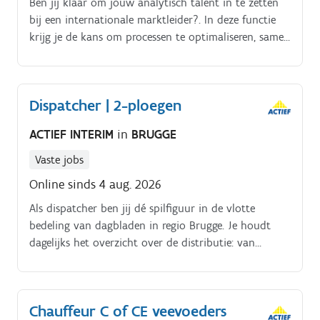
Ben jij klaar om jouw analytisch talent in te zetten
bij een internationale marktleider?. In deze functie
krijg je de kans om processen te optimaliseren, samen
te werken met verschillende afdelingen en actief mee
te bouwen aan een efficiënte productieplanning. Een
ideale stap voor een analytische planner die wil
Dispatcher | 2-ploegen
groeien binnen een innovatieve internationale
omgeving Jouw taken. Opstellen en opvolgen van een
ACTIEF INTERIM
in
BRUGGE
efficiënte capaciteitsplanning Analyseren en
visualiseren van data om onderbouwde beslissingen
Vaste jobs
te nemen Samenwerken met interne afdelingen zoals
Online sinds 4 aug. 2026
Supply Chain, Order Management, Quality en
Als dispatcher ben jij dé spilfiguur in de vlotte
Transport Prioriteiten bepalen en planningen
bedeling van dagbladen in regio Brugge. Je houdt
optimaliseren om vertragingen te vermijden
dagelijks het overzicht over de distributie: van
Opvolgen van externe logistieke partners (3PL) en
routebeheer tot kwaliteitscontrole Dankzij jouw
fungeren als aanspreekpunt Actief meedenken over
organisatorisch talent en oog voor detail loopt alles
procesverbeteringen en efficiëntiewinsten
op wieltjes.
Chauffeur C of CE veevoeders