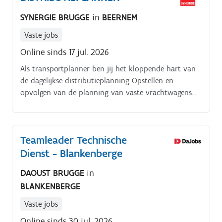
partners Dagelijks contact onderhouden met
SYNERGIE BRUGGE
in
BEERNEM
chauffeurs, collega's en externe partners
Administratieve opvolging van transportactiviteiten
Vaste jobs
Actief meedenken over efficiëntere werkprocessen
Online sinds 17 jul. 2026
Als transportplanner ben jij het kloppende hart van
de dagelijkse distributieplanning Opstellen en
opvolgen van de planning van vaste vrachtwagens
binnen een crossdockomgeving. Rekening houden
met routes, laad en losplaatsen, levertermijnen en
openingsuren.
Teamleader Technische
Dienst - Blankenberge
DAOUST BRUGGE
in
BLANKENBERGE
Vaste jobs
Online sinds 30 jul. 2026