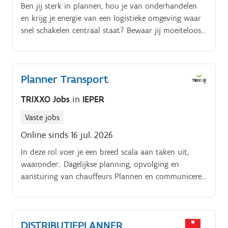
Ben jij sterk in plannen, hou je van onderhandelen
en krijg je energie van een logistieke omgeving waar
snel schakelen centraal staat? Bewaar jij moeiteloos
het overzicht tussen leveringen, transporteurs en
interne diensten?
Planner Transport
TRIXXO Jobs
in
IEPER
Vaste jobs
Online sinds 16 jul. 2026
In deze rol voer je een breed scala aan taken uit,
waaronder:. Dagelijkse planning, opvolging en
aansturing van chauffeurs Plannen en communiceren
van laad , los en spoelopdrachten via ons ERP
systeem Voortdurend de planning bijhouden en waar
nodig bijsturen Onderhoud en herstellingen
DISTRIBUTIEPLANNER
coördineren met onze interne garage en externe