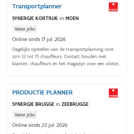
Transportplanner
af met techniekers en interne diensten Je volgt
interventies op en controleert verslagen Je werkt met
SYNERGIE KORTRIJK
in
MOEN
een ERP-systeem en houdt alles up-to-date Je
bewaakt de planning en stuurt bij waar nodig Je
Vaste jobs
zorgt voor een vlotte communicatie met klanten
Online sinds 17 jul. 2026
Dagelijks opstellen van de transportplanning voor
zo’n 12 tot 15 chauffeurs. Contact houden met
klanten, chauffeurs en het magazijn voor een vlotte
samenwerking.
PRODUCTIE PLANNER
SYNERGIE BRUGGE
in
ZEEBRUGGE
Vaste jobs
Online sinds 23 jul. 2026