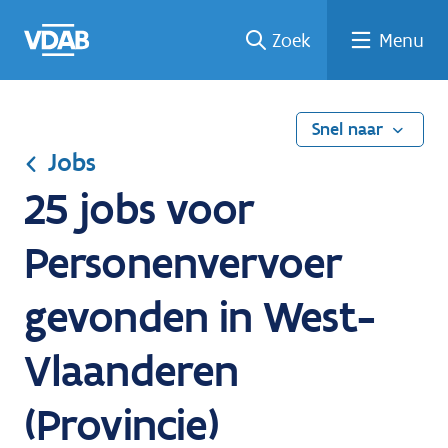
Ga
Vind
Vind
Welke
Terug
Zoek
Menu
naar
een
een
job
naar
de
job
opleiding
past
home
inhoud
bij
mij?
Snel naar
Jobs
25 jobs voor
Personenvervoer
gevonden in West-
Vlaanderen
(Provincie)