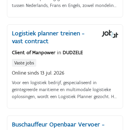
tussen Nederlands, Frans en Engels, zowel mondeling
als schriftelijk.
Logistiek planner treinen -
vast contract
Client of Manpower
in
DUDZELE
Vaste jobs
Online sinds 13 jul. 2026
Voor een logistiek bedrijf, gespecialiseerd in
geïntegreerde maritieme en multimodale logistieke
oplossingen, wordt een Logistiek Planner gezocht. Het
bedrijf heeft een uitgebreid netwerk van schepen,
terminals en uitrusting, en is op zoek naar
versterking voor het team in Zeebrugge.
Buschauffeur Openbaar Vervoer -