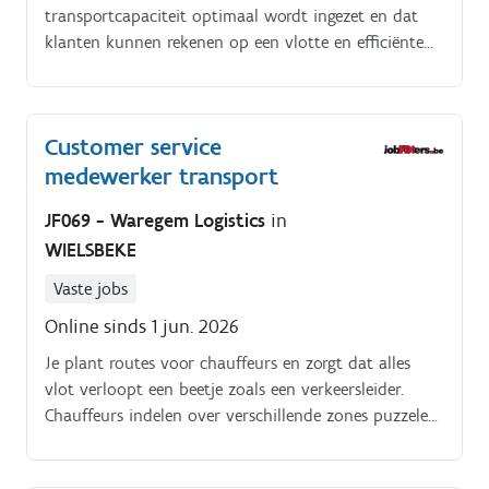
transportcapaciteit optimaal wordt ingezet en dat
klanten kunnen rekenen op een vlotte en efficiënte
dienstverlening Jouw takenpakket:.
Transportcapaciteit efficiënt en kostenbewust
inplannen voor het Verenigd Koninkrijk Dagelijks
Customer service
afstemmen met onderaannemers,
medewerker transport
ferrymaatschappijen en interne afdelingen Oplossen
van vertragingen, operationele uitdagingen en ad hoc
JF069 - Waregem Logistics
in
problemen Actief meedenken over
WIELSBEKE
capaciteitsoptimalisaties en efficiëntere planningen
Opvolgen van transportstromen en bijsturen waar
Vaste jobs
nodig Prioriteiten bepalen in een snel veranderende
Online sinds 1 jun. 2026
omgeving Administratief verwerken van
transportgegevens in de interne systemen
Je plant routes voor chauffeurs en zorgt dat alles
vlot verloopt een beetje zoals een verkeersleider.
Chauffeurs indelen over verschillende zones puzzelen
met mensen en plekken.