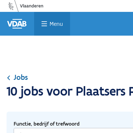
Ga
Vind
Vind
Welke
Terug
naar
een
een
job
naar
de
job
opleiding
past
home
Menu
inhoud
bij
mij?
Jobs
10 jobs voor Plaatsers
Functie, bedrijf of trefwoord