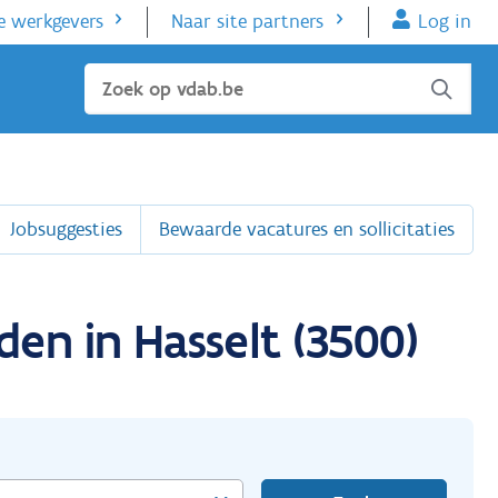
e werkgevers
Naar site partners
Log in
Sluiten
Jobsuggesties
Bewaarde vacatures en sollicitaties
en in Hasselt (3500)