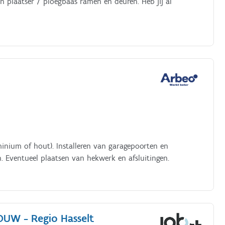
n plaatser / ploegbaas ramen en deuren. Heb jij al
inium of hout). Installeren van garagepoorten en
. Eventueel plaatsen van hekwerk en afsluitingen.
OUW - Regio Hasselt