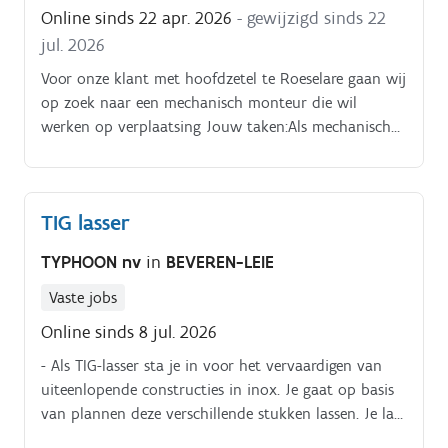
Online sinds 22 apr. 2026
- gewijzigd sinds 22
jul. 2026
Voor onze klant met hoofdzetel te Roeselare gaan wij
op zoek naar een mechanisch monteur die wil
werken op verplaatsing Jouw taken:Als mechanisch
monteur ben je verantwoordelijk voor het monteren
van mechanische en hydraulische onderdelen Kennis
van halfautomaat lassen Je werk aan verschillende
TIG lasser
projecten en vertrekt telkens van thuis uit
TYPHOON nv
in
BEVEREN-LEIE
Vaste jobs
Online sinds 8 jul. 2026
- Als TIG-lasser sta je in voor het vervaardigen van
uiteenlopende constructies in inox. Je gaat op basis
van plannen deze verschillende stukken lassen. Je last
driedimensionaal, zowel grote als kleine constructies