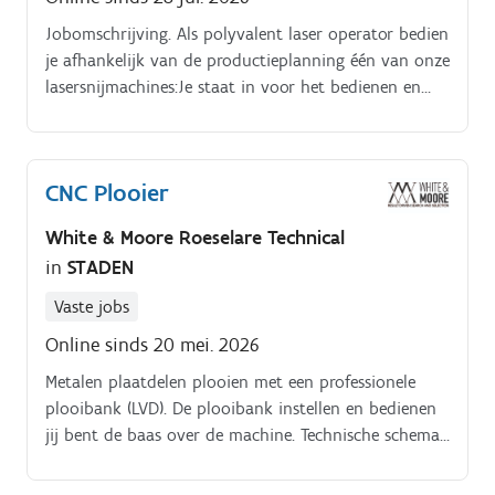
Jobomschrijving. Als polyvalent laser operator bedien
je afhankelijk van de productieplanning één van onze
lasersnijmachines:Je staat in voor het bedienen en
instellen van de plaatlaser en/of buislaser.
CNC Plooier
White & Moore Roeselare Technical
in
STADEN
Vaste jobs
Online sinds 20 mei. 2026
Metalen plaatdelen plooien met een professionele
plooibank (LVD). De plooibank instellen en bedienen
jij bent de baas over de machine. Technische schema's
en plannen lezen en interpreteren. Kwaliteitscontrole
uitvoeren op afgewerkte onderdelen.