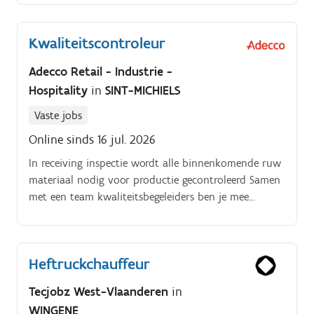
Kwaliteitscontroleur
Adecco Retail - Industrie -
Hospitality
in
SINT-MICHIELS
Vaste jobs
Online sinds 16 jul. 2026
In receiving inspectie wordt alle binnenkomende ruw
materiaal nodig voor productie gecontroleerd Samen
met een team kwaliteitsbegeleiders ben je mee
verantwoordelijk voor het nazien van ruw materiaal
afkomstig van leveranciers:. Controleren
batchgroottes. Meten van stukken en controleren van
Heftruckchauffeur
specificaties ten opzichte van de oorspronkelijke
plannen. Maken van eventuele afkeurrapporten.
Tecjobz West-Vlaanderen
in
WINGENE