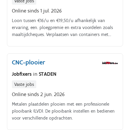
Vaste jobs
Online sinds 1 jul. 2026
Loon tussen €16/u en €19,50/u afhankelijk van
ervaring, een. ploegpremie en extra voordelen zoals
maaltijdcheques. Verplaatsen van containers met
koertrekker. Productie bevoorraden met bull vlotte.
Materiaalbeweging binnen het magazijn en werk je.
CNC-plooier
Jobfixers
in
STADEN
Vaste jobs
Online sinds 2 jun. 2026
Metalen plaatdelen plooien met een professionele
plooibank (LVD). De plooibank instellen en bedienen
voor verschillende opdrachten.