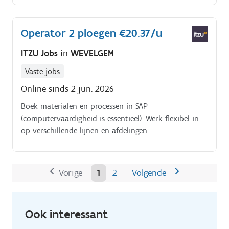
bijstand te ondersteunen zoals personenwagens,
machines, high & heavy,. Op de terminal
Operator 2 ploegen €20.37/u
zelf.preventieve en curatieve
onderhoudswerkzaamhedenkennis van
ITZU Jobs
in
WEVELGEM
werkmateriaalbieden van ondersteuning aan de
operaties door voertuigen te depaneren.
Vaste jobs
Online sinds 2 jun. 2026
Boek materialen en processen in SAP
(computervaardigheid is essentieel). Werk flexibel in
op verschillende lijnen en afdelingen.
Vorige
1
2
Volgende
Ook interessant