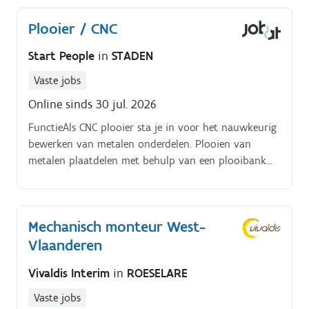
Plooier / CNC
Start People
in
STADEN
Vaste jobs
Online sinds 30 jul. 2026
FunctieAls CNC plooier sta je in voor het nauwkeurig
bewerken van metalen onderdelen. Plooien van
metalen plaatdelen met behulp van een plooibank
(LVD)Instellen, programmeren en bedienen van de
plooibankWerken op basis van technische tekeningen
en plannenUitvoeren van kwaliteitscontroles op
Mechanisch monteur West-
afgewerkte stukkenZelfstandig realiseren van
Vlaanderen
plooibewerkingen volgens specificaties
Vivaldis Interim
in
ROESELARE
Vaste jobs