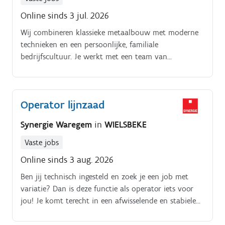
Online sinds 3 jul. 2026
Wij combineren klassieke metaalbouw met moderne
technieken en een persoonlijke, familiale
bedrijfscultuur. Je werkt met een team van
gemotiveerde collega’s aan precies maatwerk, waarbij
jouw bijdrage telt en je volop kan inzetten op
kwaliteit, innovatie en duurzame resultaten.
Operator lijnzaad
Synergie Waregem
in
WIELSBEKE
Vaste jobs
Online sinds 3 aug. 2026
Ben jij technisch ingesteld en zoek je een job met
variatie? Dan is deze functie als operator iets voor
jou! Je komt terecht in een afwisselende en stabiele
werkomgeving waar kwaliteit en veiligheid voorop
staan Als operator ben jij dé persoon die zorgt dat