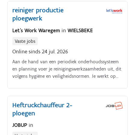
reiniger productie
ploegwerk
Let's Work Waregem
in
WIELSBEKE
Vaste jobs
Online sinds 24 jul. 2026
Aan de hand van een periodiek onderhoudssysteem
en planning voer je reinigingswerkzaamheden uit, dit
volgens hygiëne en veiligheidsnormen. Je werkt op
een professionele manier met industrieel
reinigingsmateriaal zoals hogedrukspuiten,
veegmachines, reinigingstoestellen Tijdens ombouw
Heftruckchauffeur 2-
reinig je ook de installaties.
ploegen
JOBUP
in