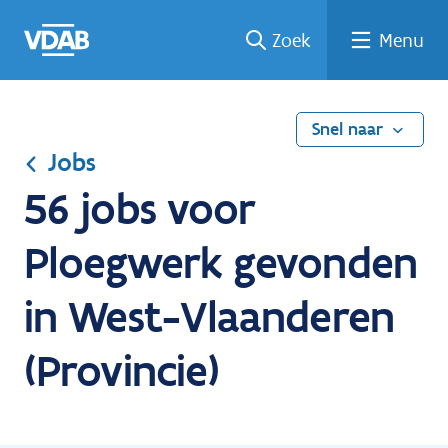
Ga
Vind
Vind
Welke
Terug
Zoek
Menu
naar
een
een
job
naar
de
job
opleiding
past
home
inhoud
bij
mij?
Snel naar
Jobs
56 jobs voor
Ploegwerk gevonden
in West-Vlaanderen
(Provincie)