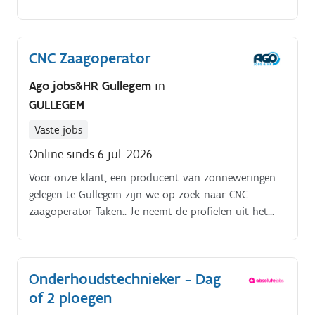
Dankzij een combinatie van vakmanschap, innovatie
en werkzekerheid bouw je hier mee aan een
duurzame toekomst binnen een financieel gezond
CNC Zaagoperator
bedrijf.
Ago jobs&HR Gullegem
in
GULLEGEM
Vaste jobs
Online sinds 6 jul. 2026
Voor onze klant, een producent van zonneweringen
gelegen te Gullegem zijn we op zoek naar CNC
zaagoperator Taken:. Je neemt de profielen uit het
automatisch magazijn, bewerkt ze en legt ze op de
juiste kar.
Onderhoudstechnieker - Dag
of 2 ploegen