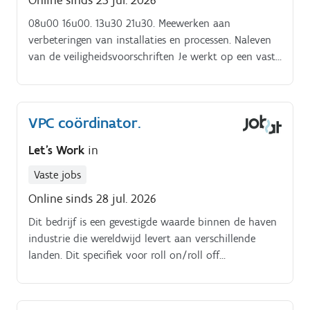
08u00 16u00. 13u30 21u30. Meewerken aan
verbeteringen van installaties en processen. Naleven
van de veiligheidsvoorschriften Je werkt op een vaste
site in Brugge volgens een rotatiesysteem: 05u30
13u30.
VPC coördinator.
Let's Work
in
Vaste jobs
Online sinds 28 jul. 2026
Dit bedrijf is een gevestigde waarde binnen de haven
industrie die wereldwijd levert aan verschillende
landen. Dit specifiek voor roll on/roll off
goederenbehandeling. Dagelijks streven ze naar
integriteit, innovatie en intensiteit. Jobomschrijving.