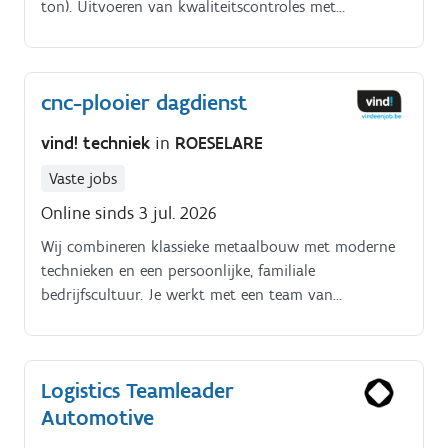
ton). Uitvoeren van kwaliteitscontroles met
standaard meetinstrumenten. Wekelijks. Werken met
een. rolbrug.
cnc-plooier dagdienst
vind! techniek
in
ROESELARE
Vaste jobs
Online sinds 3 jul. 2026
Wij combineren klassieke metaalbouw met moderne
technieken en een persoonlijke, familiale
bedrijfscultuur. Je werkt met een team van
gemotiveerde collega’s aan precies maatwerk, waarbij
jouw bijdrage telt en je volop kan inzetten op
kwaliteit, innovatie en duurzame resultaten.
Logistics Teamleader
Automotive