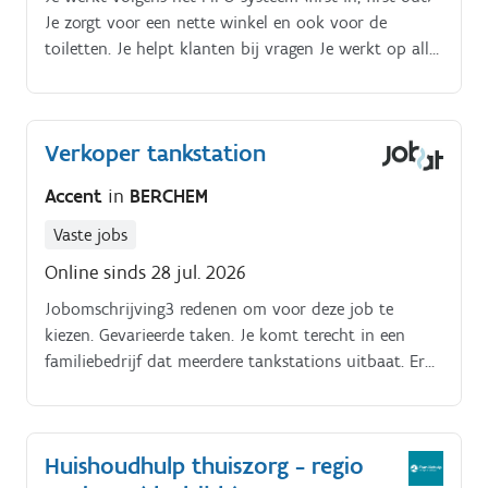
Je zorgt voor een nette winkel en ook voor de
toiletten. Je helpt klanten bij vragen Je werkt op alle
afdelingen van de winkel. Je rekent alles correct af
aan de kassa.
Verkoper tankstation
Accent
in
BERCHEM
Vaste jobs
Online sinds 28 jul. 2026
Jobomschrijving3 redenen om voor deze job te
kiezen. Gevarieerde taken. Je komt terecht in een
familiebedrijf dat meerdere tankstations uitbaat. Er
heerst een open en leuke werksfeer. Vroege uren. Mooi
loon.
Huishoudhulp thuiszorg - regio