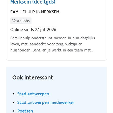
Merksem (deeltijds)
FAMILIEHULP
in
MERKSEM
Vaste jobs
Online sinds 27 jul. 2026
Familiehulp ondersteunt mensen in hun dagelijks
leven, met. aandacht voor zorg, welzijn en
huishouden. Bent, en je werkt in een team met
collega's huishoudhulpen en verzorgenden. Je.
Aandacht hebben voor je klant en zijn/haar
behoeften.
Ook interessant
Stad antwerpen
Stad antwerpen medewerker
Poetsen