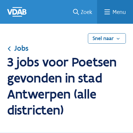
Ga
Vind
Vind
Welke
Terug
Zoek
Menu
naar
een
een
job
naar
de
job
opleiding
past
home
inhoud
bij
mij?
Snel naar
Jobs
3 jobs voor Poetsen
gevonden in stad
Antwerpen (alle
districten)