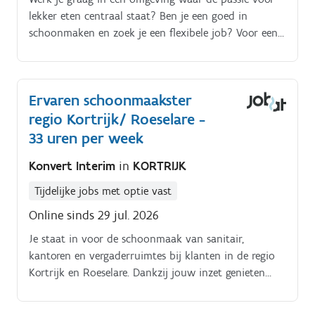
lekker eten centraal staat? Ben je een goed in
schoonmaken en zoek je een flexibele job? Voor een
traiteurszaak in Kortrijk zijn wij op zoek naar een
flexi schoonmaker!
Ervaren schoonmaakster
regio Kortrijk/ Roeselare -
33 uren per week
Konvert Interim
in
KORTRIJK
Tijdelijke jobs met optie vast
Online sinds 29 jul. 2026
Je staat in voor de schoonmaak van sanitair,
kantoren en vergaderruimtes bij klanten in de regio
Kortrijk en Roeselare. Dankzij jouw inzet genieten
medewerkers en bezoekers dagelijks van een propere,
aangename en frisse werkomgeving.