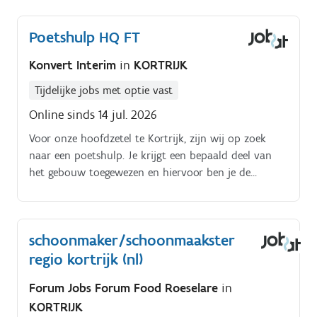
Poetshulp HQ FT
Konvert Interim
in
KORTRIJK
Tijdelijke jobs met optie vast
Online sinds 14 jul. 2026
Voor onze hoofdzetel te Kortrijk, zijn wij op zoek
naar een poetshulp. Je krijgt een bepaald deel van
het gebouw toegewezen en hiervoor ben je de
eindverantwoordelijke: stofzuigen en dweilenafstoffen
van de bureausledigen van vuilbakkenramen poetsen
(enkel de binnenkant)klaarzetten van
schoonmaker/schoonmaakster
vergaderzalenkoffie zetten
regio kortrijk (nl)
Forum Jobs Forum Food Roeselare
in
KORTRIJK