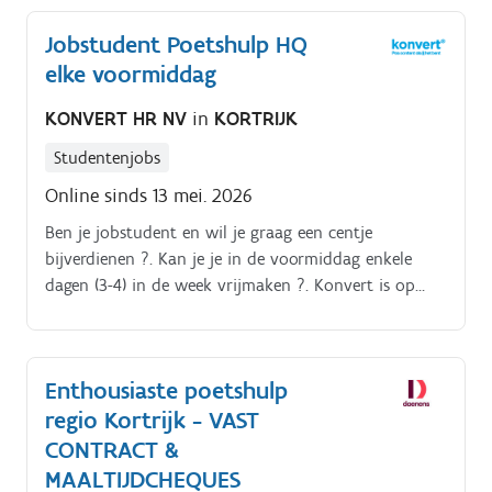
Jobstudent Poetshulp HQ
elke voormiddag
KONVERT HR NV
in
KORTRIJK
Studentenjobs
Online sinds 13 mei. 2026
Ben je jobstudent en wil je graag een centje
bijverdienen ?. Kan je je in de voormiddag enkele
dagen (3-4) in de week vrijmaken ?. Konvert is op
zoek naar een jobstudent poetshulp die instaat voor
het poetsen van de ruimtes in onze hoofdzetel. Daar
sta je in voor het ledigen van vuilbakken, afwassen
Enthousiaste poetshulp
en afstoffen van de bureaus, stofzuigen en dweilen
regio Kortrijk - VAST
koffie zetten, vergaderzalen klaarzetten.
CONTRACT &
MAALTIJDCHEQUES