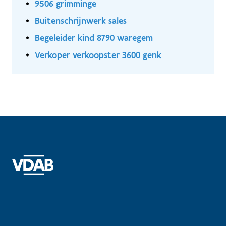
9506 grimminge
Buitenschrijnwerk sales
Begeleider kind 8790 waregem
Verkoper verkoopster 3600 genk