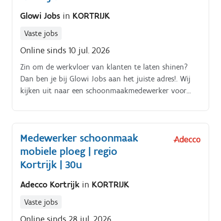
ondersteuning bieden aan de regiomanager.
Glowi Jobs
in
KORTRIJK
Materialen en schoonmaakproducten leveren
wanneer nodig. Eenmalige schoonmaakprojecten
Vaste jobs
uitvoeren, zoals opleveringsschoonmaak na
Online sinds 10 jul. 2026
verbouwingen. Op termijn kandidaat collega's
begeleiden tijdens proefmomenten. Nieuwe
Zin om de werkvloer van klanten te laten shinen?
medewerkers ondersteunen tijdens hun opstart. Zorg
Dan ben je bij Glowi Jobs aan het juiste adres!. Wij
dragen voor schoonmaakmateriaal, producten en het
kijken uit naar een schoonmaakmedewerker voor
bedrijfsvoertuig.
onze klant voor de regio Kortrijk dit voor een rooster
van 25-30 u per week van maandag tot en met
vrijdag Je taken bestaan uit het schoonmaken van
Medewerker schoonmaak
burelen, gemeenschappelijke ruimtes binnen een
mobiele ploeg | regio
firma, sanitair, onthaal, keuken/refter,
Kortrijk | 30u
Adecco Kortrijk
in
KORTRIJK
Vaste jobs
Online sinds 28 jul. 2026