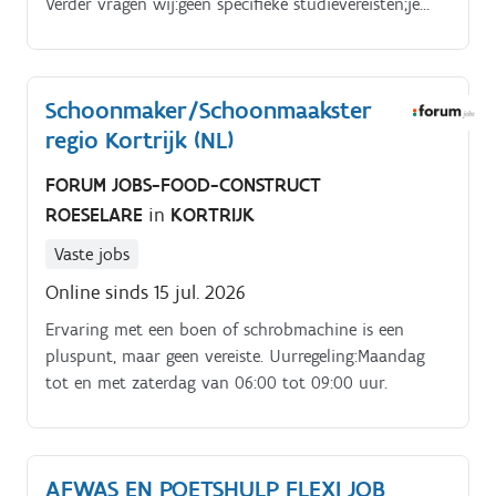
Verder vragen wij:geen specifieke studievereisten;je
kan zelfstandig werken en toont initiatief;je bent
flexibel en sociaal voelend;je bent in het bezit van
een wagen;goede kennis van het Nederlands
Schoonmaker/Schoonmaakster
regio Kortrijk (NL)
FORUM JOBS-FOOD-CONSTRUCT
ROESELARE
in
KORTRIJK
Vaste jobs
Online sinds 15 jul. 2026
Ervaring met een boen of schrobmachine is een
pluspunt, maar geen vereiste. Uurregeling:Maandag
tot en met zaterdag van 06:00 tot 09:00 uur.
AFWAS EN POETSHULP FLEXI JOB