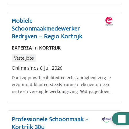
Van 27 juli tot en met 15 augustus werk je daarnaast
ook te Kortrijk, ter vervanging van collega's tijdens
Mobiele
hun vakantie Werkuren32 tot 38 uur per week,
Schoonmaakmedewerker
afhankelijk van het aantal toegewezen locaties.
Bedrijven – Regio Kortrijk
EXPERZA
in
KORTRIJK
Vaste jobs
Online sinds 6 jul. 2026
Dankzij jouw flexibiliteit en zelfstandigheid zorg je
ervoor dat klanten steeds kunnen rekenen op een
nette en verzorgde werkomgeving. Wat ga je doen:
Schoonmaak uitvoeren bij bedrijven en kantoren op
verschillende locaties. Collega's vervangen tijdens
ziekte, vakantie of andere afwezigheden.
Hulp
Professionele Schoonmaak -
Ondersteunen bij de opstart van nieuwe klanten en
nodig
Kortrijk 30u
nieuwe schoonmaaklocaties. Sporadisch logistieke