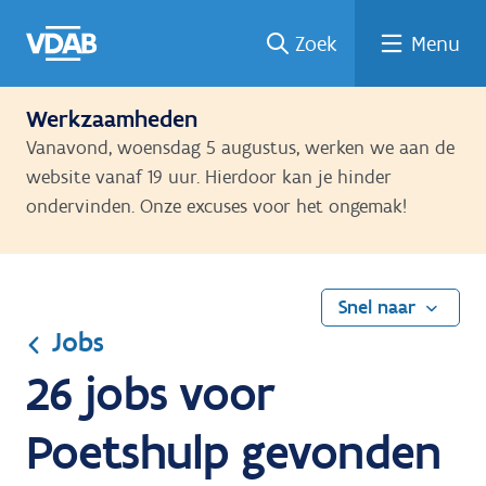
Ga
Vind
Vind
Welke
Terug
Zoek
Menu
naar
een
een
job
naar
de
job
opleiding
past
home
inhoud
bij
Werkzaamheden
mij?
Vanavond, woensdag 5 augustus, werken we aan de
website vanaf 19 uur. Hierdoor kan je hinder
ondervinden. Onze excuses voor het ongemak!
Snel naar
Jobs
26 jobs voor
Poetshulp gevonden