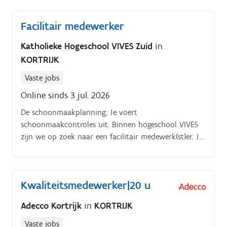
buitenterrein, inclusief parkeerplaatsen en
pompzones Legen van vuilnisbakken en afvoeren van
Facilitair medewerker
afval Verwijderen van zwerfvuil en bladeren rond het
station Zorgen dat veiligheidsmarkeringen en
Katholieke Hogeschool VIVES Zuid
in
waarschuwingsborden zichtbaar zijn Toezien op een
KORTRIJK
veilige en ordelijke werkomgeving
Vaste jobs
Online sinds 3 jul. 2026
De schoonmaakplanning; Je voert
schoonmaakcontroles uit. Binnen hogeschool VIVES
zijn we op zoek naar een facilitair medewerk(st)er. Je
verzorgt facilitaire taken in campus Kortrijk.
Kwaliteitsmedewerker|20 u
Adecco Kortrijk
in
KORTRIJK
Vaste jobs