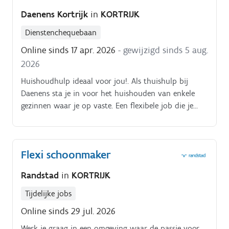
Daenens Kortrijk
in
KORTRIJK
Dienstenchequebaan
Online sinds 17 apr. 2026
- gewijzigd sinds 5 aug.
2026
Huishoudhulp ideaal voor jou!. Als thuishulp bij
Daenens sta je in voor het huishouden van enkele
gezinnen waar je op vaste. Een flexibele job die je
makkelijk kan combineren met je gezinsleven? Dan is
een job als.
Flexi schoonmaker
Randstad
in
KORTRIJK
Tijdelijke jobs
Online sinds 29 jul. 2026
Werk je graag in een omgeving waar de passie voor