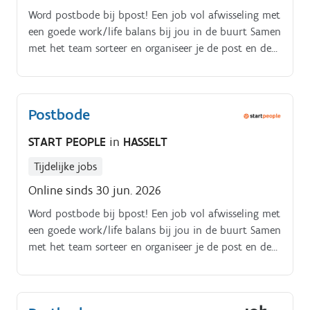
Word postbode bij bpost! Een job vol afwisseling met
een goede work/life balans bij jou in de buurt Samen
met het team sorteer en organiseer je de post en de
pakjes op volgorde van je ronde Je laadt je voertuig
zorgvuldig zodat je klaar bent om op pad te gaan Te
voet, met de (elektrische) fiets of met een
Postbode
bestelwagen vertrek je dan om jouw post en pakjes
met de glimlach te bezorgen bij jouw klanten Na je
START PEOPLE
in
HASSELT
ronde keer je terug naar je postkantoor, waar je de
werkdag afsluit en de niet afgeleverde pakjes en
Tijdelijke jobs
zendingen uitscant
Online sinds 30 jun. 2026
Word postbode bij bpost! Een job vol afwisseling met
een goede work/life balans bij jou in de buurt Samen
met het team sorteer en organiseer je de post en de
pakjes op volgorde van je ronde Je laadt je voertuig
zorgvuldig zodat je klaar bent om op pad te gaan Te
voet, met de (elektrische) fiets of met een