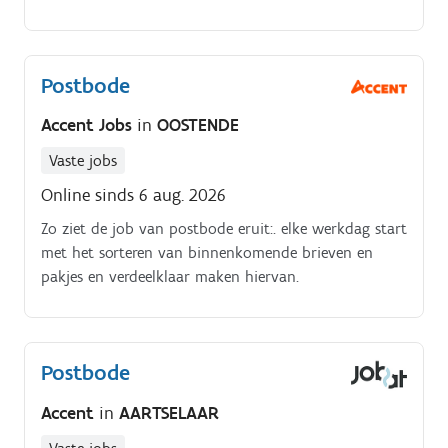
ronde is uitgereikt, sluit je je dag af in het
mailcentrum waar je de niet afgeleverde pakjes en
zendingen uitscant
Postbode
Accent Jobs
in
OOSTENDE
Vaste jobs
Online sinds 6 aug. 2026
Zo ziet de job van postbode eruit:. elke werkdag start
met het sorteren van binnenkomende brieven en
pakjes en verdeelklaar maken hiervan.
Postbode
Accent
in
AARTSELAAR