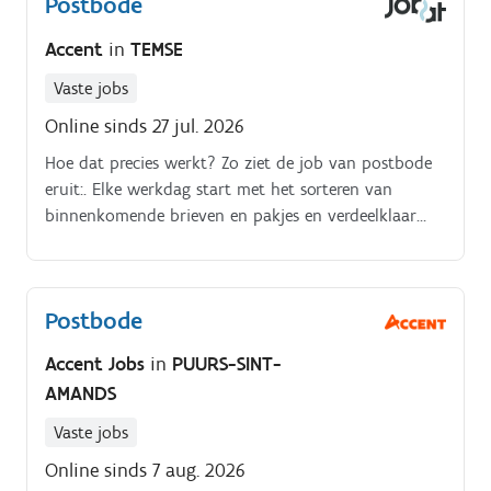
Postbode
bestelwagen vertrek je dan om jouw post en pakjes
met de glimlach te bezorgen bij jouw klanten Na je
Accent
in
TEMSE
ronde keer je terug naar je postkantoor, waar je de
werkdag afsluit en de niet afgeleverde pakjes en
Vaste jobs
zendingen uitscant
Online sinds 27 jul. 2026
Hoe dat precies werkt? Zo ziet de job van postbode
eruit:. Elke werkdag start met het sorteren van
binnenkomende brieven en pakjes en verdeelklaar
maken hiervan. Aansluitend structureer je jouw eigen
post.
Postbode
Accent Jobs
in
PUURS-SINT-
AMANDS
Vaste jobs
Online sinds 7 aug. 2026