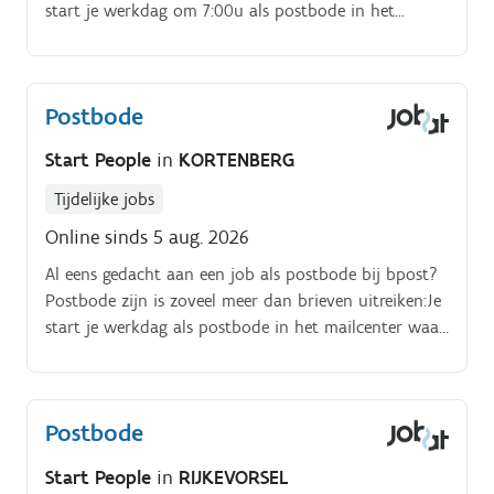
start je werkdag om 7:00u als postbode in het
postkantoor, waar je de laatste hand legt aan de
sortering en voorbereiding van je postronde.
Postbode
Start People
in
KORTENBERG
Tijdelijke jobs
Online sinds 5 aug. 2026
Al eens gedacht aan een job als postbode bij bpost?
Postbode zijn is zoveel meer dan brieven uitreiken:Je
start je werkdag als postbode in het mailcenter waar
je de laatste hand legt aan de sortering en
voorbereiding van je postronde.
Postbode
Start People
in
RIJKEVORSEL