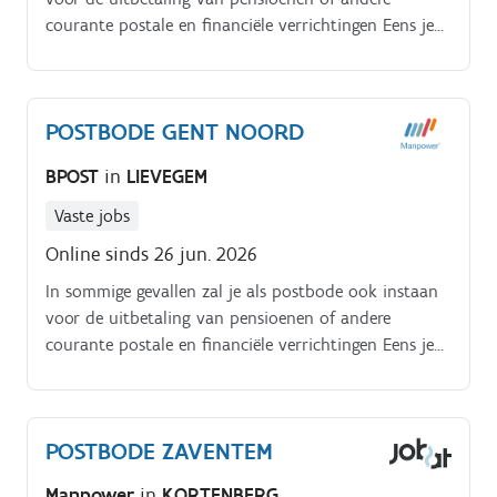
courante postale en financiële verrichtingen Eens je
ronde is uitgereikt, sluit je je dag af in het
mailcentrum waar je de niet afgeleverde pakjes en
zendingen uitscant
POSTBODE GENT NOORD
BPOST
in
LIEVEGEM
Vaste jobs
Online sinds 26 jun. 2026
In sommige gevallen zal je als postbode ook instaan
voor de uitbetaling van pensioenen of andere
courante postale en financiële verrichtingen Eens je
ronde is uitgereikt, sluit je je dag af in het
mailcentrum waar je de niet afgeleverde pakjes en
zendingen uitscant
POSTBODE ZAVENTEM
Manpower
in
KORTENBERG