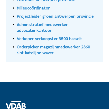
Milieucoördinator
Projectleider groen antwerpen provincie
Administratief medewerker
advocatenkantoor
Verkoper verkoopster 3500 hasselt
Orderpicker magazijnmedewerker 2860
sint katelijne waver