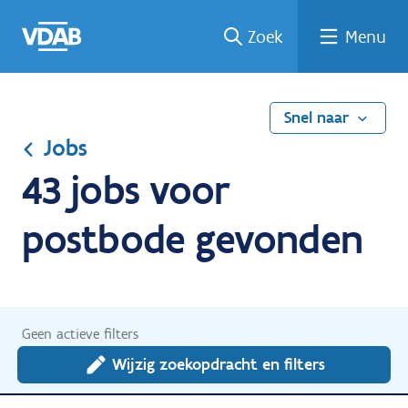
Ga
Vind
Vind
Welke
Terug
Zoek
Menu
naar
een
een
job
naar
de
job
opleiding
past
home
inhoud
bij
mij?
Snel naar
Jobs
43 jobs voor
postbode gevonden
Geen actieve filters
Wijzig zoekopdracht en filters