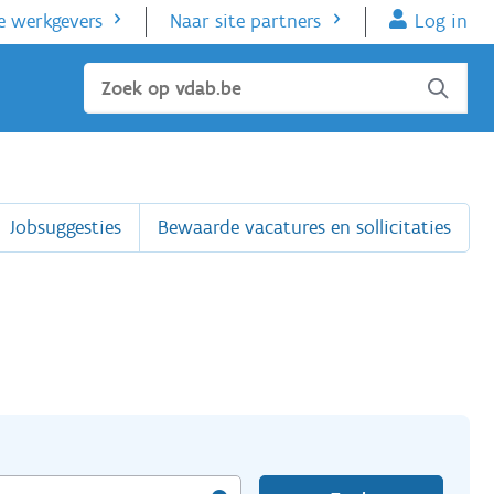
e werkgevers
Naar site partners
Log in
Sluiten
Jobsuggesties
Bewaarde vacatures en sollicitaties