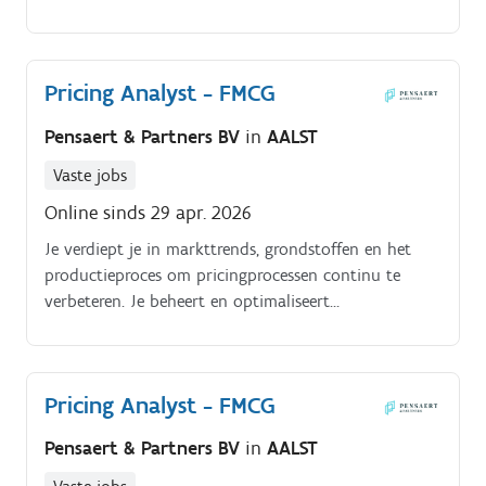
verzamelen, combineren en valideren van data uit
prijsvoorstellen en commerciële deals.✅Je ontwikkelt
ERP systemen, Azure Data Lake en pricing tools.
en onderhoudt Power BI-rapporteringen die
waardevolle inzichten bieden aan het management
Pricing Analyst - FMCG
en de commerciële teams.✅Je volgt klantgebonden
prijsafspraken op en signaleert tijdig wanneer
Pensaert & Partners BV
in
AALST
herzieningen nodig zijn.✅Je verwerkt nieuwe
leveranciersprijzen in het ERP-systeem en zorgt
Vaste jobs
ervoor dat prijsgegevens steeds actueel blijven.
Online sinds 29 apr. 2026
Je verdiept je in markttrends, grondstoffen en het
productieproces om pricingprocessen continu te
verbeteren. Je beheert en optimaliseert
pricingmodellen, margeanalyses en rapporteringen.
Pricing Analyst - FMCG
Pensaert & Partners BV
in
AALST