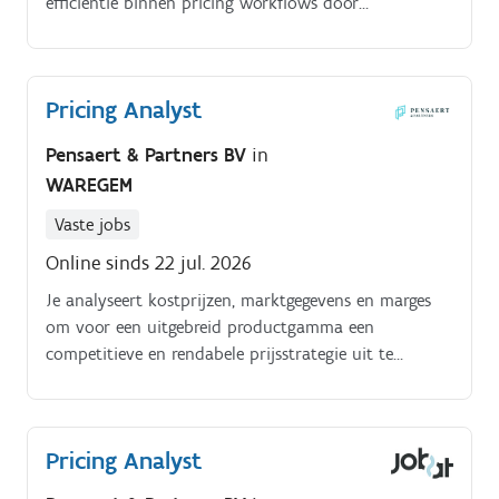
efficiëntie binnen pricing workflows door
procesoptimalisatie en digitalisering.
Pricing Analyst
Pensaert & Partners BV
in
WAREGEM
Vaste jobs
Online sinds 22 jul. 2026
Je analyseert kostprijzen, marktgegevens en marges
om voor een uitgebreid productgamma een
competitieve en rendabele prijsstrategie uit te
werken. Je onderzoekt prijs en marge afwijkingen aan
de hand van SQL analyses en formuleert concrete
optimalisaties.
Pricing Analyst