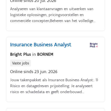
Online sinds 20 jul. 2026
Analyseren van klantaanvragen en uitwerken van
logistieke oplossingen, pricingvoorstellen en
commerciële concepten;Beheren van het volledige
tenderproces: van aanvraag, analyse en documentatie
tot het finaliseren en opvolgen van
voorstellen;Opstellen van prijscalculaties,
Insurance Business Analyst
kostprijsanalyses en budgetsimulaties;Coördineren
van interne projectteams en verzamelen van correcte
Bright Plus
in
BORNEM
input van alle betrokken stakeholders;Analyseren van
interne kostenstructuren om competitieve en
Vaste jobs
rendabele prijsstellingen te bepalen;Ontwikkelen van
Online sinds 23 jun. 2026
alternatieve calculatiemethodes en optimalisaties om
Jouw takenpakket als Insurance Business Analyst:. 1)
efficiënte oplossingen aan te bieden;Controleren en
Risico en datagedreven prijsstelling: Je analyseert
valideren van aangeleverde gegevens om de kwaliteit
risico en schadedata en geeft onderbouwd
van offertes en analyses te garanderen;Opbouwen en
prijsadvies.
onderhouden van een databank met relevante
informatie rond kosten, klantfeedback,
marktontwikkelingen en pricinginzichten;Rapporteren