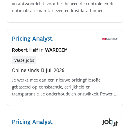
verantwoordelijk voor het beheer, de controle en de
optimalisatie van tarieven en kostdata binnen
zeevracht. Je zorgt ervoor dat pricingprocessen
correct, efficiënt en toekomstgericht verlopen, zodat
commerciële en operationele teams kunnen rekenen
Pricing Analyst
op betrouwbare data en een vlotte implementatie
van afspraken.
Robert Half
in
WAREGEM
Vaste jobs
Online sinds 13 jul. 2026
Je werkt mee aan een nieuwe pricingfilosofie
gebaseerd op consistentie, eerlijkheid en
transparantie. Je onderhoudt en ontwikkelt Power BI
dashboards die het salesteam ondersteunen.
Pricing Analyst