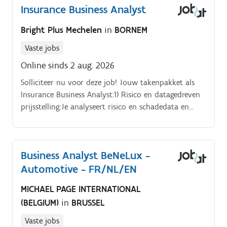
Insurance Business Analyst
over uitgewerkte concepten en bijdragen aan de
continue verbetering van pricingprocessen en
Bright Plus Mechelen
in
BORNEM
commerciële strategieën.
Vaste jobs
Online sinds 2 aug. 2026
Solliciteer nu voor deze job! Jouw takenpakket als
Insurance Business Analyst:1) Risico en datagedreven
prijsstelling:Je analyseert risico en schadedata en
geeft onderbouwd prijsadvies.
Business Analyst BeNeLux -
Automotive - FR/NL/EN
MICHAEL PAGE INTERNATIONAL
(BELGIUM)
in
BRUSSEL
Vaste jobs