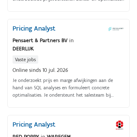
je prijsstructuren voor onderdelen van hoogwerkers
in verschillende Europese regio’s Werk je actief mee
aan de overgang naar een nieuw ERP systeem, met
Pricing Analyst
focus op correcte en efficiënte prijsimplementatie
Ondersteun je het salesteam als inhoudelijke
Pensaert & Partners BV
in
sparringpartner bij prijsdiscussies en klantcases
DEERLIJK
Bewaak en verbeter je continu de consistentie en
rendabiliteit van de prijsstrategie Je bijdrage heeft
Vaste jobs
directe invloed op winstgevendheid,
Online sinds 10 jul. 2026
concurrentiepositie en besluitvorming binnen de
organisatie.
Je onderzoekt prijs en marge afwijkingen aan de
hand van SQL analyses en formuleert concrete
optimalisaties. Je ondersteunt het salesteam bij
prijszettingen voor klanten en zorgt voor een gezond
evenwicht tussen commerciële opportuniteiten en
winstgevendheid.
Pricing Analyst
RED POPPY
in
WAREGEM