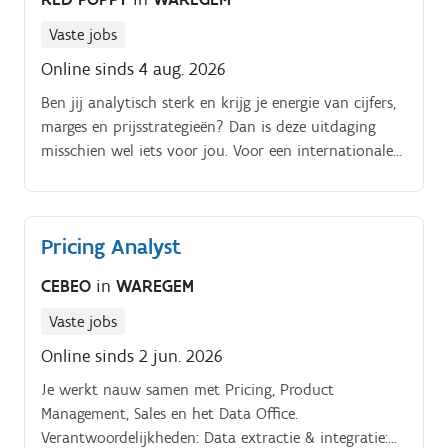
Vaste jobs
Online sinds 4 aug. 2026
Ben jij analytisch sterk en krijg je energie van cijfers,
marges en prijsstrategieën? Dan is deze uitdaging
misschien wel iets voor jou. Voor een internationale
B2B-speler zoeken we een Pricing Analyst die mee
waakt over een correcte, competitieve en rendabele
prijszetting binnen een uitgebreid productgamma. In
Pricing Analyst
deze rol vorm je de schakel tussen aankoop, sales en
management en heb je een directe impact op de
CEBEO
in
WAREGEM
winstgevendheid van de onderneming.✅Continu
analyseren van kostprijzen, marktgegevens en marges
Vaste jobs
om correcte verkoopprijzen vast te leggen, je doet dit
Online sinds 2 jun. 2026
voor een breed scala producten.✅Monitoren van de
Je werkt nauw samen met Pricing, Product
rendabiliteit van producten en rapporteert mogelijke
Management, Sales en het Data Office.
verbeteringsoptie (vb wanneer marge onder druk
Verantwoordelijkheden: Data extractie & integratie:
staat)✅Je ondersteunt sales bij het voorbereiden van