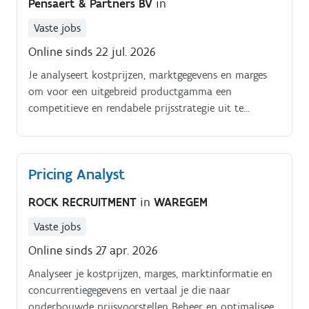
Pensaert & Partners BV
in
Vaste jobs
Online sinds 22 jul. 2026
Je analyseert kostprijzen, marktgegevens en marges
om voor een uitgebreid productgamma een
competitieve en rendabele prijsstrategie uit te
werken. Je onderzoekt prijs en marge afwijkingen aan
de hand van SQL analyses en formuleert concrete
optimalisaties.
Pricing Analyst
ROCK RECRUITMENT
in
WAREGEM
Vaste jobs
Online sinds 27 apr. 2026
Analyseer je kostprijzen, marges, marktinformatie en
concurrentiegegevens en vertaal je die naar
onderbouwde prijsvoorstellen Beheer en optimaliseer