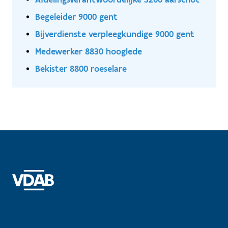
Begeleider 9000 gent
Bijverdienste verpleegkundige 9000 gent
Medewerker 8830 hooglede
Bekister 8800 roeselare