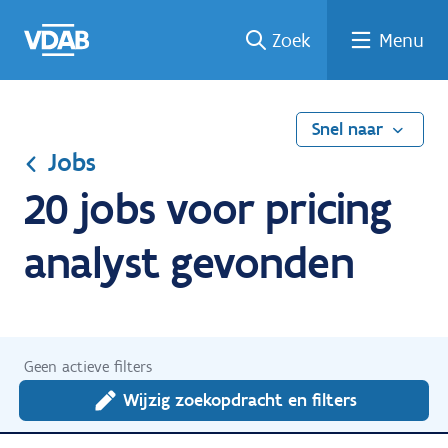
Ga
Vind
Vind
Welke
Terug
Zoek
Menu
naar
een
een
job
naar
de
job
opleiding
past
home
inhoud
bij
mij?
Snel naar
Jobs
20 jobs voor pricing
analyst gevonden
Geen actieve filters
Wijzig zoekopdracht en filters