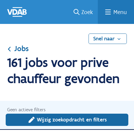
Ga
Vind
Vind
Welke
Terug
Zoek
Menu
naar
een
een
job
naar
de
job
opleiding
past
home
inhoud
bij
mij?
Snel naar
Jobs
161 jobs voor prive
chauffeur gevonden
Geen actieve filters
Wijzig zoekopdracht en filters