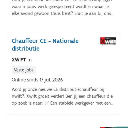
waarin jouw werk gerespecteerd wordt en waar je
elke avond gewoon thuis bent? Sluit je aan bij ons
logistieke team in Wielsbeke en kruip achter het
stuur van een moderne en perfect onderhouden
truck voor gevarieerde ritten door de Benelux. Wij
Chauffeur CE - Nationale
bieden jou de stabiliteit van een vast contract voor
distributie
onbepaalde duur na een interim periode in een
warme werkomgeving waar je als een volwaardig
XWIFT
in
teamlid wordt gezien, en absoluut geen nummer
bent.
Vaste jobs
Online sinds 17 jul. 2026
Word jij onze nieuwe CE distributiechauffeur bij
Xwift?. Xwift groeit verder! Ben jij een chauffeur die
op zoek is naar:. ✅ Een stabiele werkgever met een
menselijke aanpak?.