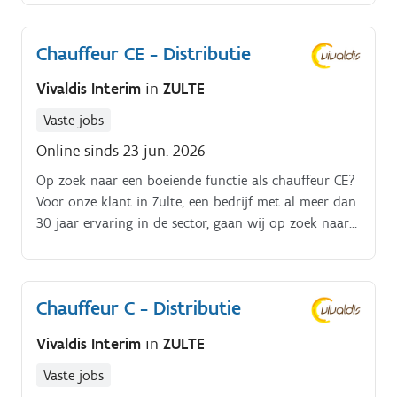
Beantwoord jij deze vragen met 'ja'?.
Chauffeur CE - Distributie
Vivaldis Interim
in
ZULTE
Vaste jobs
Online sinds 23 jun. 2026
Op zoek naar een boeiende functie als chauffeur CE?
Voor onze klant in Zulte, een bedrijf met al meer dan
30 jaar ervaring in de sector, gaan wij op zoek naar
een chauffeur CEJe staat als chauffeur CE in voor
volgende zaken:Uitleveren en afhalen van een 20 tal
nationale distributiezendingen binnen een bepaalde
Chauffeur C - Distributie
regio.
Vivaldis Interim
in
ZULTE
Vaste jobs