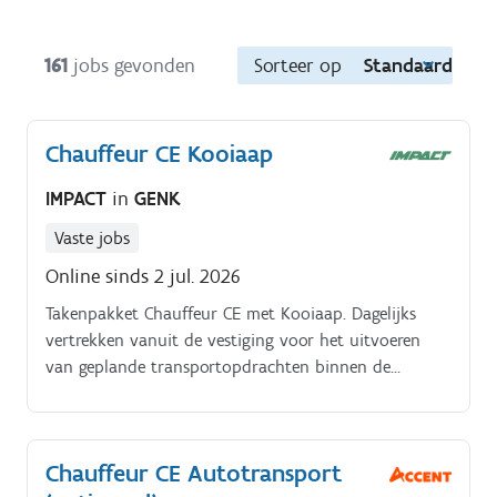
161
jobs gevonden
Sorteer op
Standaard
Chauffeur CE Kooiaap
IMPACT
in
GENK
Vaste jobs
Online sinds 2 jul. 2026
Takenpakket Chauffeur CE met Kooiaap. Dagelijks
vertrekken vanuit de vestiging voor het uitvoeren
van geplande transportopdrachten binnen de
Benelux Veilig en tijdig vervoeren van goederen naar
klanten in België, Nederland en Luxemburg Laden en
lossen van goederen bij klanten volgens de geldende
Chauffeur CE Autotransport
veiligheids- en kwaliteitsvoorschriften Zelfstandig