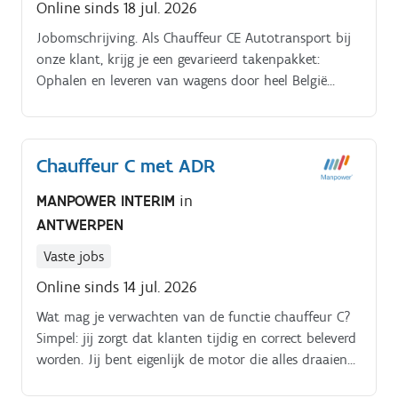
Online sinds 18 jul. 2026
aan een efficiënte en veilige uitvoering van de
logistieke processen Bijdragen aan een positieve
Jobomschrijving. Als Chauffeur CE Autotransport bij
uitstraling van het bedrijf door een professionele
onze klant, krijg je een gevarieerd takenpakket:
houding en verzorgd voorkomen Aan het einde van
Ophalen en leveren van wagens door heel België
de werkdag de trekker met chassis correct parkeren
Laden en lossen van auto's op een veilige en correcte
op de parking in Genk en het voertuig gebruiksklaar
manier Rijden met een autotransporter Visuele
achterlaten voor de volgende werkdag
diagnose uitvoeren: controleren van wagens op
Chauffeur C met ADR
schade en nauwkeurige gegevensinvoer in ons
digitaal platform Betaalde interne opleiding om de
MANPOWER INTERIM
in
kneepjes van het vak te leren
ANTWERPEN
Vaste jobs
Online sinds 14 jul. 2026
Wat mag je verwachten van de functie chauffeur C?
Simpel: jij zorgt dat klanten tijdig en correct beleverd
worden. Jij bent eigenlijk de motor die alles draaiende
houdt