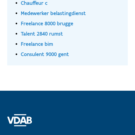
Chauffeur c
Medewerker belastingdienst
Freelance 8000 brugge
Talent 2840 rumst
Freelance bim
Consulent 9000 gent