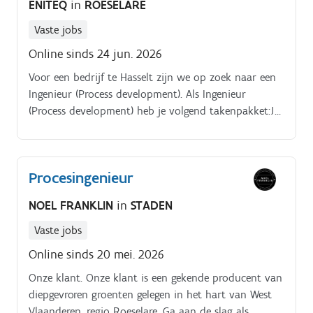
ENITEQ
in
ROESELARE
Vaste jobs
Online sinds 24 jun. 2026
Voor een bedrijf te Hasselt zijn we op zoek naar een
Ingenieur (Process development). Als Ingenieur
(Process development) heb je volgend takenpakket:Je
bent verantwoordelijk voor het industrialisatieproces
van tooling en equipment die je bij leveranciers laat
maken. Jou focus ligt op montage delen en
Procesingenieur
montageplanning
NOEL FRANKLIN
in
STADEN
Vaste jobs
Online sinds 20 mei. 2026
Onze klant. Onze klant is een gekende producent van
diepgevroren groenten gelegen in het hart van West
Vlaanderen, regio Roeselare. Ga aan de slag als