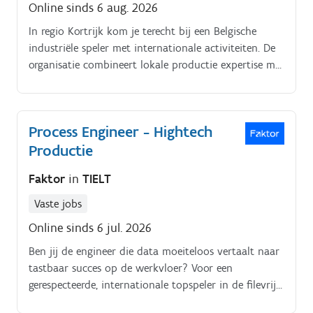
Online sinds 6 aug. 2026
In regio Kortrijk kom je terecht bij een Belgische
industriële speler met internationale activiteiten. De
organisatie combineert lokale productie expertise met
een sterke technische omkadering en blijft investeren
in verdere digitalisering, procesverbetering en
modernisering van haar productieomgeving.
Process Engineer - Hightech
Productie
Faktor
in
TIELT
Vaste jobs
Online sinds 6 jul. 2026
Ben jij de engineer die data moeiteloos vertaalt naar
tastbaar succes op de werkvloer? Voor een
gerespecteerde, internationale topspeler in de filevrije
regio Tielt zoeken wij een resultaatgerichte Process