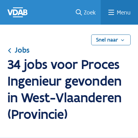
Ga
Vind
Vind
Welke
Terug
Zoek
Menu
naar
een
een
job
naar
de
job
opleiding
past
home
inhoud
bij
mij?
Snel naar
Jobs
34 jobs voor Proces
Ingenieur gevonden
in West-Vlaanderen
(Provincie)