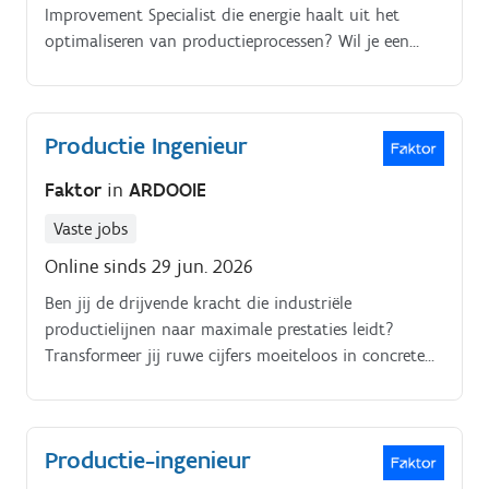
Improvement Specialist die energie haalt uit het
optimaliseren van productieprocessen? Wil je een
zichtbare impact hebben op efficiëntie, kwaliteit,
veiligheid en duurzaamheid binnen een
internationale industriële omgeving?
Productie Ingenieur
Faktor
in
ARDOOIE
Vaste jobs
Online sinds 29 jun. 2026
Ben jij de drijvende kracht die industriële
productielijnen naar maximale prestaties leidt?
Transformeer jij ruwe cijfers moeiteloos in concrete
verbeteringen op de werkvloer?
Productie-ingenieur