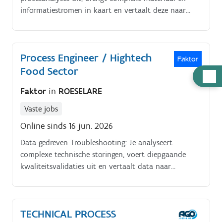
informatiestromen in kaart en vertaalt deze naar
structurele rendements en kwaliteitsverbeteringen.
Nieuwbouw & Introductieprojecten (NPD): Je fungeert
als projectregisseur bij de implementatie van
Process Engineer / Hightech
geavanceerde productielijnen en de industriële
Food Sector
opschaling van innovatieve productlanceringen.
Hulp
nodig
Faktor
in
ROESELARE
Vaste jobs
Online sinds 16 jun. 2026
Data gedreven Troubleshooting: Je analyseert
complexe technische storingen, voert diepgaande
kwaliteitsvalidaties uit en vertaalt data naar
structurele, toekomstbestendige oplossingen. Synergie
& Coaching: Je vormt de cruciale schakel tussen R&D
en engineering.
TECHNICAL PROCESS