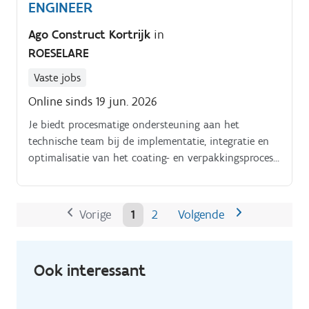
ENGINEER
Ago Construct Kortrijk
in
ROESELARE
Vaste jobs
Online sinds 19 jun. 2026
Je biedt procesmatige ondersteuning aan het
technische team bij de implementatie, integratie en
optimalisatie van het coating- en verpakkingsproces.
Daarnaast test en controleer je de technische
specificaties van machines en afgewerkte producten,
in lijn met de geldende proces- en kwaliteitsvereisten
Vorige
1
2
Volgende
Je analyseert en lost kleine technische storingen of
inefficiënties op bestaande machines op en stelt
verbeteringen voor om de werking te optimaliseren.
Ook interessant
Je fungeert daarbij als intern aanspreekpunt voor
technische specificaties en draagt bij aan een vlotte
en efficiënte werking van de installaties Je begeleidt