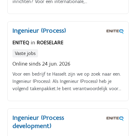
inrichten? Voor een internationale,
hoogtechnologische speler in regio Roeselare zoeken
we een Proces Technoloog.
Ingenieur (Process)
ENITEQ
in
ROESELARE
Vaste jobs
Online sinds 24 jun. 2026
Voor een bedrijf te Hasselt zijn we op zoek naar een.
Ingenieur (Process). Als Ingenieur (Process) heb je
volgend takenpakket:Je bent verantwoordelijk voor
het ontwikkelen van productie lijnstukken gericht op
een optimale productie in termen van kwaliteit,
kosten en leverbetrouwbaarheid Je focus ligt op het
Ingenieur (Process
montageproces
development)