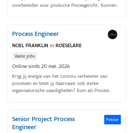
voorbereiden voor productie Procesgericht:. Kunnen
machines de gevraagde productie aan?. Welke
processen optimaliseer je voor maximale efficiëntie?.
Process Engineer
NOEL FRANKLIN
in
ROESELARE
Vaste jobs
Online sinds 20 mei. 2026
Krijg jij energie van het continu verbeteren van
processen en bezit jij daarnaast ook sterke
organisatorische vaardigheden? Kom als Process
Engineer terecht in een sterke technische
machinebouwer te Roeselare.
Senior Project Process
Engineer