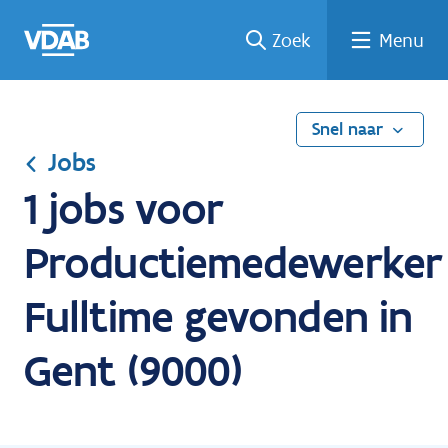
Ga
Vind
Vind
Welke
Terug
Zoek
Menu
naar
een
een
job
naar
de
job
opleiding
past
home
inhoud
bij
mij?
Snel naar
Jobs
1 jobs voor
Productiemedewerker
Fulltime gevonden in
Gent (9000)