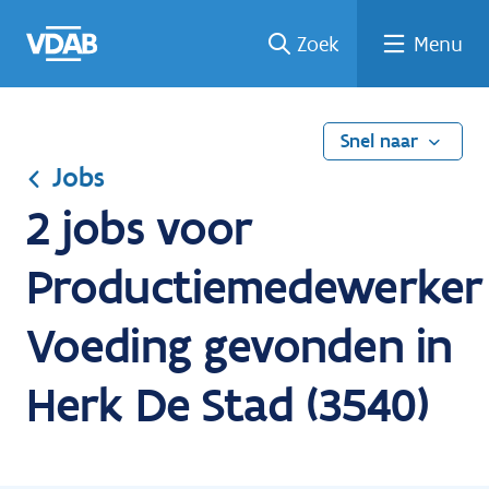
Ga
Vind
Vind
Welke
Terug
Zoek
Menu
naar
een
een
job
naar
de
job
opleiding
past
home
inhoud
bij
mij?
Snel naar
Jobs
2 jobs voor
Productiemedewerker
Voeding gevonden in
Herk De Stad (3540)