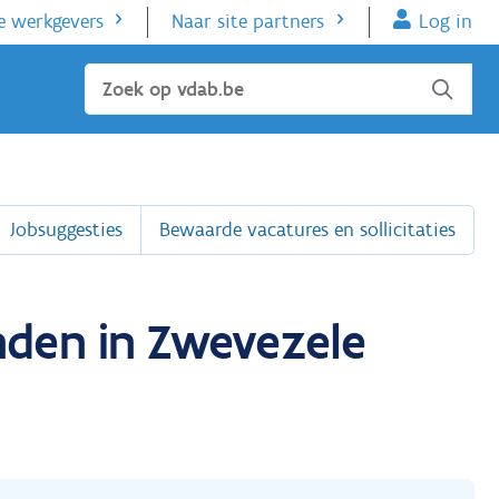
e werkgevers
Naar site partners
Log in
Sluiten
Jobsuggesties
Bewaarde vacatures en sollicitaties
nden in Zwevezele