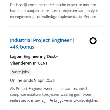
Dit bedrijf combineert technische expertise met een
hands on aanpak en realiseert projecten van analyse
en engineering tot volledige implementatie. Met een
ervaren team en een stevige verankering in Oost en
West Vlaanderen werken ze voor uiteenlopende
industriële klanten.
Industrial Project Engineer |
+4K bonus
Lagom Engineering Oost-
Vlaanderen
in
GENT
Vaste jobs
Online sinds 9 apr. 2026
Als Project Engineer werk je mee aan technisch
complexe maatwerkprojecten waarbij geen twee
realisaties identiek zijn. Je krijgt verantwoordelijkheid,
variatie en zicht op het volledige proces.