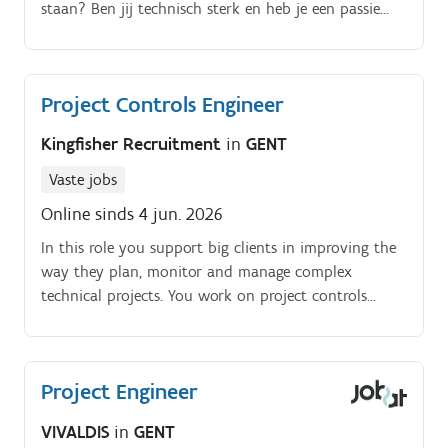
staan? Ben jij technisch sterk en heb je een passie
voor veiligheid?
Project Controls Engineer
Kingfisher Recruitment
in
GENT
Vaste jobs
Online sinds 4 jun. 2026
In this role you support big clients in improving the
way they plan, monitor and manage complex
technical projects. You work on project controls
topics such as scheduling, progress tracking,
reporting, forecasting, risk follow up and
performance insights.
Project Engineer
VIVALDIS
in
GENT