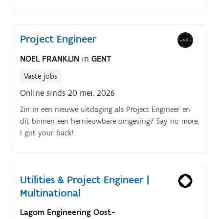
elektriciteit en instrumentatie Vertalen van
klantbehoeften naar concrete technische oplossingen
en ontwerpen voor installaties en systemen
Project Engineer
Coördinatie van projecten van ontwerp tot
oplevering, inclusief planning, uitvoering en nazorg
NOEL FRANKLIN
in
GENT
Technische keuzes maken met aandacht voor
haalbaarheid, budget en kwaliteit Samenwerken met
Vaste jobs
interne teams en klanten om projecten efficiënt en
Online sinds 20 mei. 2026
volgens planning te realiseren. Onze klant.
Zin in een nieuwe uitdaging als Project Engineer en
dit binnen een hernieuwbare omgeving? Say no more,
I got your back!
Utilities & Project Engineer |
Multinational
Lagom Engineering Oost-