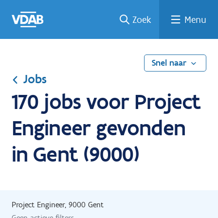
Ga
Vind
Vind
Welke
Terug
Zoek
Menu
naar
een
een
job
naar
de
job
opleiding
past
home
inhoud
bij
mij?
Snel naar
Jobs
170 jobs voor Project
Engineer gevonden
in Gent (9000)
Project Engineer, 9000 Gent
Geen actieve filters