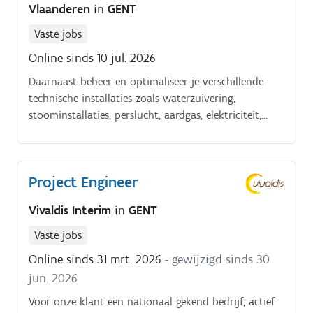
Vlaanderen
in
GENT
Vaste jobs
Online sinds 10 jul. 2026
Daarnaast beheer en optimaliseer je verschillende
technische installaties zoals waterzuivering,
stoominstallaties, perslucht, aardgas, elektriciteit,
HVAC en andere energievoorzieningen Verder bewaak
je vanuit de controlekamer de continuïteit van de
utilities, analyseer je afwijkingen en stuur je
Project Engineer
processen bij om de betrouwbaarheid en energie
efficiëntie te verhogen Ook leid je technische verbeter
Vivaldis Interim
in
GENT
en investeringsprojecten waarbij je instaat voor de
volledige opvolging van analyse tot implementatie
Vaste jobs
Tot slot werk je nauw samen met maintenance,
Online sinds 31 mrt. 2026
- gewijzigd sinds 30
productie, engineering en externe partners om de
jun. 2026
technische infrastructuur voortdurend verder te
optimaliseren en rapporteer je rechtstreeks aan de
Voor onze klant een nationaal gekend bedrijf, actief