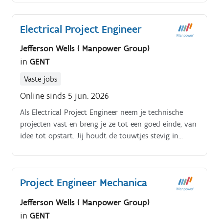
Electrical Project Engineer
Jefferson Wells ( Manpower Group)
in
GENT
Vaste jobs
Online sinds 5 jun. 2026
Als Electrical Project Engineer neem je technische
projecten vast en breng je ze tot een goed einde, van
idee tot opstart. Jij houdt de touwtjes stevig in
handen Je analyseert noden en zet ze om in
duidelijke projectscopes en plannen Je maakt
functionele en technische analyses en werkt
Project Engineer Mechanica
lastenboeken uit Je controleert schema’s en
technische ontwerpen tot in de puntjes Je plant en
Jefferson Wells ( Manpower Group)
volgt indienstnames en opleveringen op richting
in
GENT
productie en onderhoud Je stemt af met collega’s,