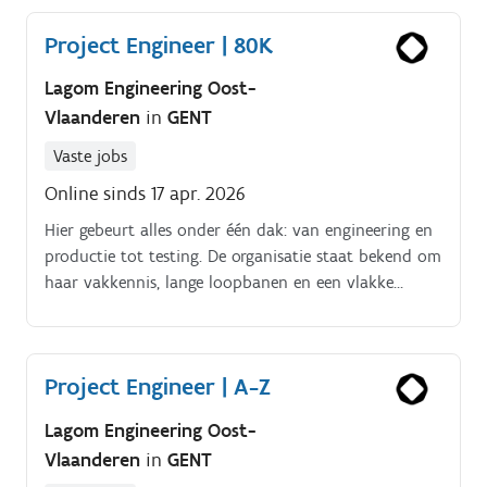
uitwerking tot opvolging van de montageplanning
Project Engineer | 80K
Verkopers en monteurs kunnen bij jou terecht voor
technische input die helder, toepasbaar en
Lagom Engineering Oost-
oplossingsgericht is In nauwe samenwerking met
Vlaanderen
in
GENT
collega's uit engineering, productie en planning zorg
je voor een feilloze uitvoering Dankzij jouw kritische
Vaste jobs
blik help je processen, werkwijzen en technische
Online sinds 17 apr. 2026
standaarden continu te verbeteren
Hier gebeurt alles onder één dak: van engineering en
productie tot testing. De organisatie staat bekend om
haar vakkennis, lange loopbanen en een vlakke
structuur waar techniekers en ingenieurs nauw
samenwerken.
Project Engineer | A-Z
Lagom Engineering Oost-
Vlaanderen
in
GENT