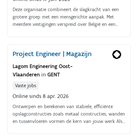
Deze organisatie combineert de slagkracht van een
grotere groep met een mensgerichte aanpak. Met
meerdere vestigingen verspreid over België en een
sterke focus op kwaliteit en veiligheid, realiseren en
onderhouden ze uiteenlopende projecten binnen een
complexe technische omgeving.
Project Engineer | Magazijn
Lagom Engineering Oost-
Vlaanderen
in
GENT
Vaste jobs
Online sinds 8 apr. 2026
Ontwerpen en berekenen van stabiele, efficiënte
opslagconstructies zoals metaal constructies, wanden
en tussenvloeren vormen de kern van jouw werk Als
project engineer neem je de leiding over het volledige
projectverloop: van bestelling en technische