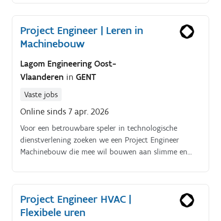
Project Engineer | Leren in
Machinebouw
Lagom Engineering Oost-
Vlaanderen
in
GENT
Vaste jobs
Online sinds 7 apr. 2026
Voor een betrouwbare speler in technologische
dienstverlening zoeken we een Project Engineer
Machinebouw die mee wil bouwen aan slimme en
performante oplossingen. Je werkt vanuit regio Gent
in een stabiele, financieel gezonde groep met een
sterke reputatie binnen mechatronica en
Project Engineer HVAC |
geautomatiseerde oplossingen.
Flexibele uren