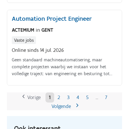
installaties die klanten ondersteunen in hun
energievoorziening, met activiteiten die variëren van
Automation Project Engineer
advies en engineering tot realisatie en langdurige
service.
ACTEMIUM
in
GENT
Vaste jobs
Online sinds 14 jul. 2026
Geen standaard machineautomatisering, maar
complete projecten waarbij we instaan voor het
volledige traject: van engineering en besturing tot
aandrijftechniek, visualisatie en systeemintegratie. Bij
Actemium bouw je mee aan technologieën die de
industrie van morgen vormgeven.
Vorige
1
2
3
4
5
7
…
Volgende
Ook interessant