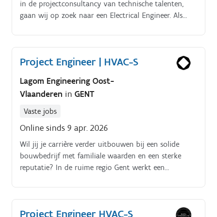
Technisch Manager
in de projectconsultancy van technische talenten,
gaan wij op zoek naar een Electrical Engineer. Als
Electrical Engineer in de regio van 📍 Gent zal je heel
gevarieerd werken, dit op basis van het project waar
je op ingezet zal worden. Dit kan gaan over het
Project Engineer | HVAC-S
opstarten van een bepaald project, het coördineren
ervan of het opvolgen tot het goede eind. Dit doe je
Lagom Engineering Oost-
projectmatig, binnen verschillende
Vlaanderen
in
GENT
productieomgevingen en verschillende projecten.
Vaste jobs
Online sinds 9 apr. 2026
Wil jij je carrière verder uitbouwen bij een solide
bouwbedrijf met familiale waarden en een sterke
reputatie? In de ruime regio Gent werkt een
toonaangevende bouwpartner aan grootschalige
bouw en renovatieprojecten waarin kwaliteit,
duurzaamheid en moderne technieken centraal
Project Engineer HVAC-S
staan.