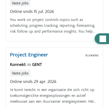
Vaste jobs
Online sinds 15 jul. 2026
You work on project controls topics such as
scheduling, progress tracking, reporting, forecasting,
risk follow up and performance insights. You help
structure project data, improve processes and
Hulp
support the implementation or optimization of
nodig
project management tools.
Project Engineer
Konnekt
in
GENT
Vaste jobs
Online sinds 29 apr. 2026
Je komt terecht in een organisatie die zich richt op
toekomstgerichte energieoplossingen en actief
meebouwt aan een duurzamer energiesysteem. Het
bedrijf ontwikkelt en levert complete technische