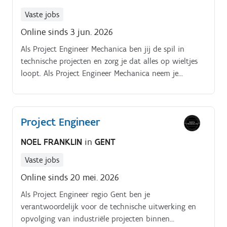
experten en stakeholders zodat alles vlot loopt Je
Vaste jobs
bewaakt veiligheid tijdens elke stap van het project
Online sinds 3 jun. 2026
Als Project Engineer Mechanica ben jij de spil in
technische projecten en zorg je dat alles op wieltjes
loopt. Als Project Engineer Mechanica neem je
verantwoordelijkheid van studie tot uitvoering Je
vertaalt noden van interne klanten naar duidelijke
technische specificaties Je werkt studies uit en stelt
Project Engineer
technische dossiers op voor installaties en machines
Je stemt af met aannemers en organiseert
NOEL FRANKLIN
in
GENT
werfbezoeken en technische meetings Je coördineert
verschillende teams en bewaakt de voortgang van
Vaste jobs
projecten Je houdt planning en uitvoering scherp in
Online sinds 20 mei. 2026
de gaten en stuurt bij waar nodig Je waakt over
Als Project Engineer regio Gent ben je
veiligheid en kwaliteit tijdens elke fase van het
verantwoordelijk voor de technische uitwerking en
project
opvolging van industriële projecten binnen