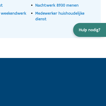
st
Nachtwerk 8930 menen
e weekendwerk
Medewerker huishoudelijke
dienst
Hulp nodig?