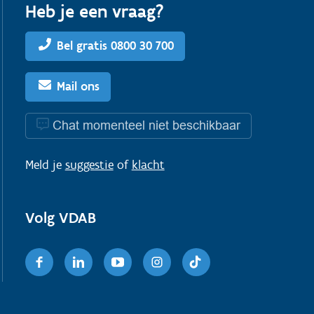
Heb je een vraag?
Bel gratis 0800 30 700
Mail ons
Chat momenteel niet beschikbaar
Meld je
suggestie
of
klacht
Volg VDAB
Facebook
Linkedin
Youtube
Instagram
TikTok