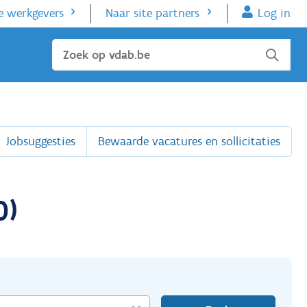
e werkgevers
Naar site partners
Log in
Sluiten
Jobsuggesties
Bewaarde vacatures en sollicitaties
0)