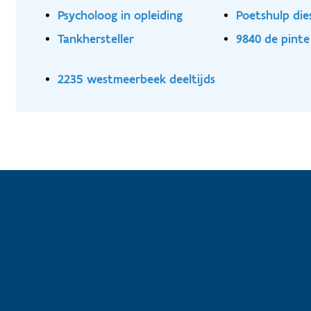
Psycholoog in opleiding
Poetshulp die
Tankhersteller
9840 de pint
2235 westmeerbeek deeltijds