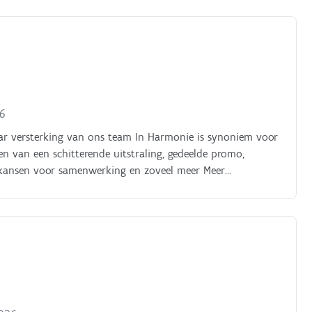
26
r versterking van ons team In Harmonie is synoniem voor
en van een schitterende uitstraling, gedeelde promo,
ke kansen voor samenwerking en zoveel meer Meer
svreugde