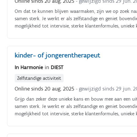
Online sinds 20 aug. 2025
- gewijzigd sinds 29 jun. 
Om dat te kunnen blijven waarmaken, zijn we op zoek naa
samen sterk. Je werkt er als zelfstandige en geniet bovendi
mogelijkheid tot intervisie, sterke klantenformules, unie
informatie: www.huisinharmonie.be of Fb @huisvoorleven
kinder- of jongerentherapeut
In Harmonie
in
DIEST
Zelfstandige activiteit
Online sinds 20 aug. 2025
- gewijzigd sinds 29 jun. 
Grijp dan zeker deze unieke kans en bouw mee aan een uit
samen sterk. Je werkt er als zelfstandige en geniet bovendi
mogelijkheid tot intervisie, sterke klantenformules, unie
informatie: www.huisinharmonie.be of Fb @huisvoorleven