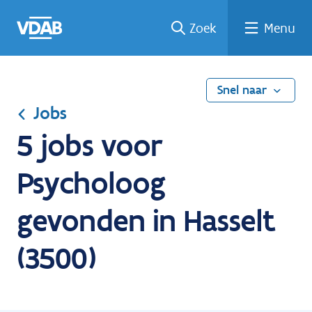
Ga
Vind
Vind
Welke
Terug
Zoek
Menu
naar
een
een
job
naar
de
job
opleiding
past
home
inhoud
bij
mij?
Snel naar
Jobs
5 jobs voor
Psycholoog
gevonden in Hasselt
(3500)