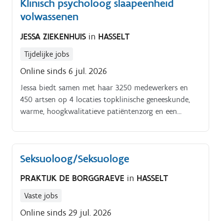
Klinisch psycholoog slaapeenheid
zoals depressie, angststoornissen,
volwassenen
ontwikkelingsstoornissen, trauma en andere
psychische of psychosociale moeilijkheden Wij creëren
JESSA ZIEKENHUIS
in
HASSELT
bewust een warme en veilige sfeer waarin cliënten
zich gehoord en ondersteund voelen Samenwerking
Tijdelijke jobs
tussen de betrokken professionals staat daarbij
Online sinds 6 jul. 2026
centraal Wij bieden een breed hulpverleningsaanbod
voor kinderen, jongeren, volwassenen en ouderen Ter
Jessa biedt samen met haar 3250 medewerkers en
versterking van ons team zijn wij op zoek naar
450 artsen op 4 locaties topklinische geneeskunde,
betrokken en zelfstandig werkende psychologen,
warme, hoogkwalitatieve patiëntenzorg en een
seksuologen, diëtisten en logopedisten (m/v/x) die
uitmuntende patiëntervaring. Een job in een
zich bij onze praktijk willen aansluiten.
ziekenhuis is niet ‘zomaar' een job.
Seksuoloog/Seksuologe
PRAKTIJK DE BORGGRAEVE
in
HASSELT
Vaste jobs
Online sinds 29 jul. 2026