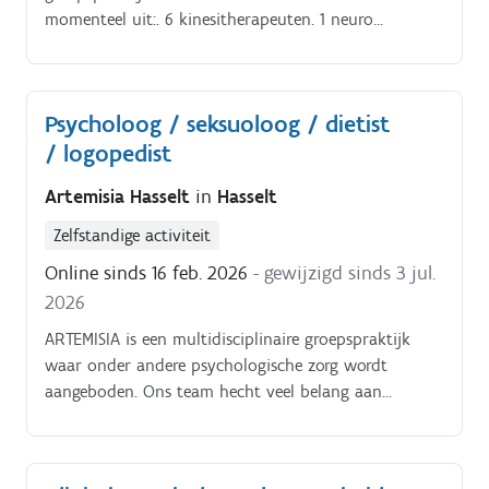
momenteel uit:. 6 kinesitherapeuten. 1 neuro
logopediste. 1 vroedvrouw.
Psycholoog / seksuoloog / dietist
/ logopedist
Artemisia Hasselt
in
Hasselt
Zelfstandige activiteit
Online sinds 16 feb. 2026
- gewijzigd sinds 3 jul.
2026
ARTEMISIA is een multidisciplinaire groepspraktijk
waar onder andere psychologische zorg wordt
aangeboden. Ons team hecht veel belang aan
persoonlijke aandacht, deskundigheid en een
integrale aanpak Binnen onze praktijk werken wij
met cliënten die kampen met uiteenlopende klachten,