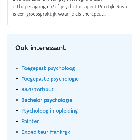
orthopedagoog en/of psychotherapeut Praktijk Nova
is een groepspraktijk waar je als therapeut
zelfstandig aan de slag kan en tegelijk de voordelen
van een teamwerking kan meepikken Je beheert je
eigen agenda en gaat zelfstandig trajecten aan met
cliënten. We organiseren op heel regelmatige basis
Ook interessant
intervisiemomenten en steunen elkaar als collega’s De
praktijkruimtes zijn ruim met veel lichtinval, volledig
ingericht en therapeutisch (spel)materiaal is
Toegepast psycholoog
aanwezig.
Toegepaste psychologie
8820 torhout
Bachelor psychologie
Psycholoog in opleiding
Painter
Expediteur frankrijk