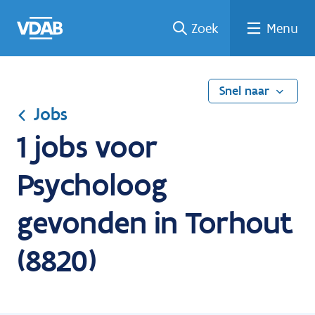
Ga
Vind
Vind
Welke
Terug
Zoek
Menu
naar
een
een
job
naar
de
job
opleiding
past
home
inhoud
bij
mij?
Snel naar
Jobs
1 jobs voor
Psycholoog
gevonden in Torhout
(8820)