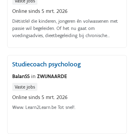
Vaste jobs
Online sinds 5 mrt. 2026
Diëtist(e) die kinderen, jongeren én volwassenen met
passie wil begeleiden. Of het nu gaat om
voedingsadvies, dieetbegeleiding bij chronische
aandoeningen, gewichtsbeheersing of sportvoeding, jij
maakt het verschil!. Team Centrum Balan. SS
Studiecoach psycholoog
BalanSS
in
ZWIJNAARDE
Vaste jobs
Online sinds 5 mrt. 2026
Www. Learn2Learn.be Tot snel!.