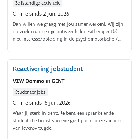
Zelfstandige activiteit
Online sinds 2 jun. 2026
Dan willen we graag met jou samenwerken!. Wij zijn
op zoek naar een gemotiveerde kinesitherapeut(e)
met interesse/opleiding in de psychomotorische /
pediatrische kinesitherapie om onze bloeiende
groepspraktijk waar kwaliteit hoog in het vaandel
gedragen wordt, te versterken Zie je jezelf werken als
Reactivering jobstudent
zelfstandige waarbij je zelf een behandelplan opstelt
en psychomotorische therapie geeft aan kleuters,
VZW Domino
in
GENT
lagere schoolkinderen en af en toe kinderen van het
middelbaar.
Studentenjobs
Online sinds 16 jun. 2026
Waar jij sterk in bent:. Je bent een sprankelende
student die bruist van energie Jij bent onze architect
van levensvreugde.