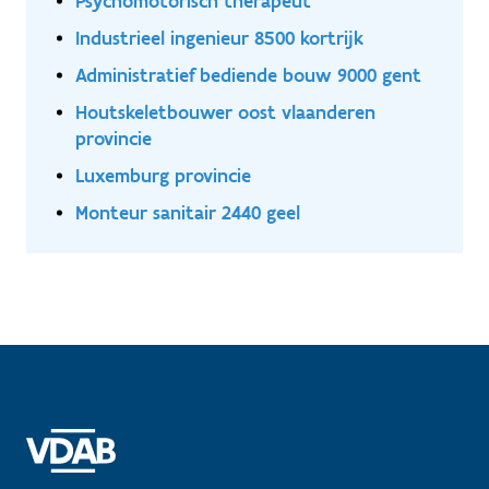
Psychomotorisch therapeut
Industrieel ingenieur 8500 kortrijk
Administratief bediende bouw 9000 gent
Houtskeletbouwer oost vlaanderen
provincie
Luxemburg provincie
Monteur sanitair 2440 geel