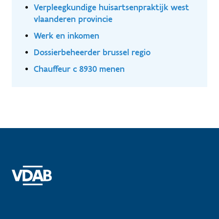
Verpleegkundige huisartsenpraktijk west
vlaanderen provincie
Werk en inkomen
Dossierbeheerder brussel regio
Chauffeur c 8930 menen