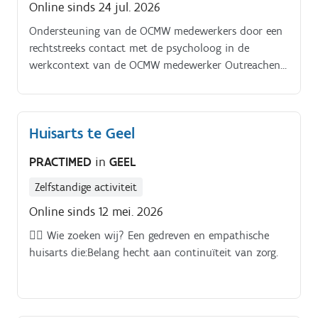
Online sinds 24 jul. 2026
Ondersteuning van de OCMW medewerkers door een
rechtstreeks contact met de psycholoog in de
werkcontext van de OCMW medewerker Outreachend
en vindplaatsgericht werken met de doelgroep,
hoofdzakelijk individueel (maar kan eveneens in
groep). Drempel verlagen voor cliënten naar
Huisarts te Geel
gespecialiseerde zorg Je staat mee in voor de
screening, de indicatiestelling, het begeleiden van
PRACTIMED
in
GEEL
kortdurende trajecten Je doet dit op basis van
geactualiseerde kennis rond de doelgroep
Zelfstandige activiteit
problematiek en psychopathologie Je
Online sinds 12 mei. 2026
begeleiding/behandeling kan zowel individueel als in
👩‍⚕️ Wie zoeken wij? Een gedreven en empathische
groepsverband plaatsvinden Je maakt deel uit van
huisarts die:Belang hecht aan continuïteit van zorg.
onze multidisciplinaire werking Je volgt verslaggeving
(elektronische patiëntendossier) nauwkeurig op Het is
voor jou een evidentie dat je de context in de
begeleiding/behandeling betrekt en dat je contacten