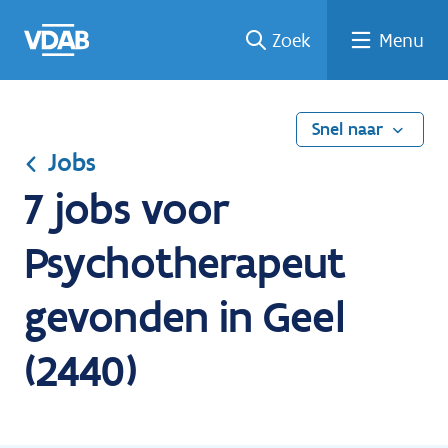
Ga
Vind
Vind
Welke
Terug
Zoek
Menu
naar
een
een
job
naar
de
job
opleiding
past
home
inhoud
bij
mij?
Snel naar
Jobs
7 jobs voor
Psychotherapeut
gevonden in Geel
(2440)