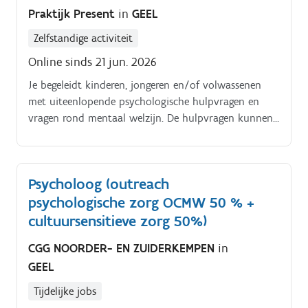
Praktijk Present
in
GEEL
Zelfstandige activiteit
Online sinds 21 jun. 2026
Je begeleidt kinderen, jongeren en/of volwassenen
met uiteenlopende psychologische hulpvragen en
vragen rond mentaal welzijn. De hulpvragen kunnen
onder meer betrekking hebben op stress, angst,
somberheid, zelfbeeld, relaties, levensfasevragen of
herstel na moeilijke periodes.
Psycholoog (outreach
psychologische zorg OCMW 50 % +
cultuursensitieve zorg 50%)
CGG NOORDER- EN ZUIDERKEMPEN
in
GEEL
Tijdelijke jobs