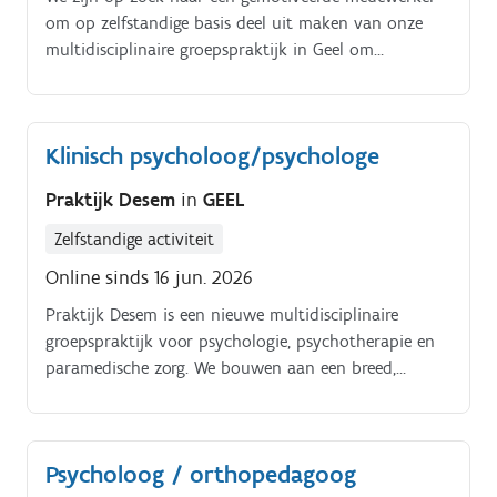
om op zelfstandige basis deel uit maken van onze
multidisciplinaire groepspraktijk in Geel om
psychologische ondersteuning en advies te bieden
aan jongeren en volwassenen Ons warme team
bestaat uit verschillende getalenteerde professionals
Klinisch psycholoog/psychologe
die steeds voor elkaar klaarstaan en elkaar aanvullen
waar nodig. Je collega's zijn psychotherapeuten,
Praktijk Desem
in
GEEL
psychologen en coaches Ben je benieuwd of jij ons
volgende puzzelstukje bent, neem dan contact op
Zelfstandige activiteit
voor meer info. We kunnen samen je vragen of
Online sinds 16 jun. 2026
bezorgheden bespreken zodat je goed voorbereid aan
Praktijk Desem is een nieuwe multidisciplinaire
je nieuwe uitdaging kan beginnen: info@jezz-
groepspraktijk voor psychologie, psychotherapie en
consult.be
paramedische zorg. We bouwen aan een breed,
kwaliteitsvol zorgaanbod voor kinderen, jongeren,
volwassenen, koppels en gezinnen.
Psycholoog / orthopedagoog