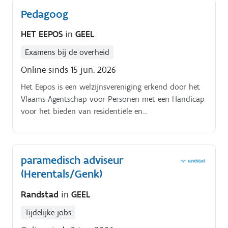
legt met verwijzers en andere hulpverleners.
Pedagoog
HET EEPOS
in
GEEL
Examens bij de overheid
Online sinds 15 jun. 2026
Het Eepos is een welzijnsvereniging erkend door het
Vlaams Agentschap voor Personen met een Handicap
voor het bieden van residentiële en
mobiel/ambulante ondersteuning aan volwassen
personen met een verstandelijke of meervoudige
beperking. Ons dienstverleningsaanbod situeert zich
paramedisch adviseur
in Geel, Laakdal en omgeving Wij zijn op zoek naar
(Herentals/Genk)
een pedagoog voor voor onze afdelingen in Geel en
Meerhout.
Randstad
in
GEEL
Tijdelijke jobs