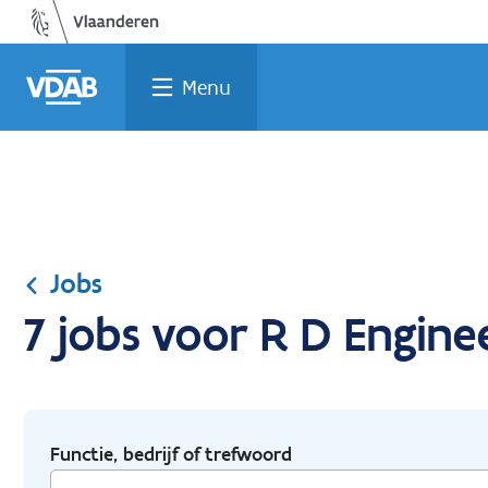
Ga
Vind
Vind
Welke
Terug
naar
een
een
job
naar
de
job
opleiding
past
home
Menu
inhoud
bij
mij?
Jobs
7 jobs voor R D Engine
Functie, bedrijf of trefwoord