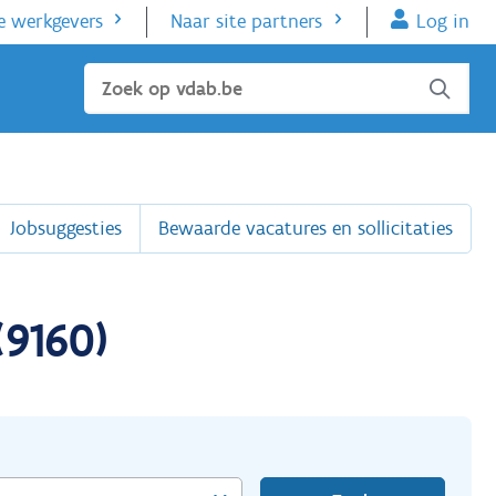
e werkgevers
Naar site partners
Log in
Sluiten
Jobsuggesties
Bewaarde vacatures en sollicitaties
(9160)