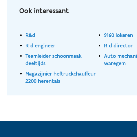
Ook interessant
R&d
9160 lokeren
R d engineer
R d director
Teamleider schoonmaak
Auto mechani
deeltijds
waregem
Magazijnier heftruckchauffeur
2200 herentals