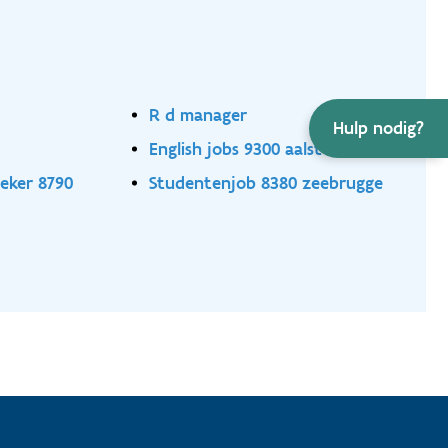
R d manager
Hulp nodig?
English jobs 9300 aalst
eker 8790
Studentenjob 8380 zeebrugge