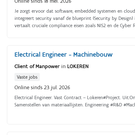
Online sinds 18 mei. 2026
Je zorgt ervoor dat software, embedded systemen en cloud
integreert security vanaf de blueprint (Security by Design)
vertaalt cruciale compliance eisen zoals NIS2 en de Cyber R
standaarden en architecturen.
Electrical Engineer - Machinebouw
Client of Manpower
in
LOKEREN
Vaste jobs
Online sinds 23 jul. 2026
Electrical Engineer. Vast Contract – Lokeren#Project. Uit:O
Samenstellen van materiaallijsten. Engineering #R&D #Mach