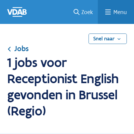
Ga
Vind
Vind
Welke
Terug
Zoek
Menu
naar
een
een
job
naar
de
job
opleiding
past
home
inhoud
bij
mij?
Snel naar
Jobs
1 jobs voor
Receptionist English
gevonden in Brussel
(Regio)