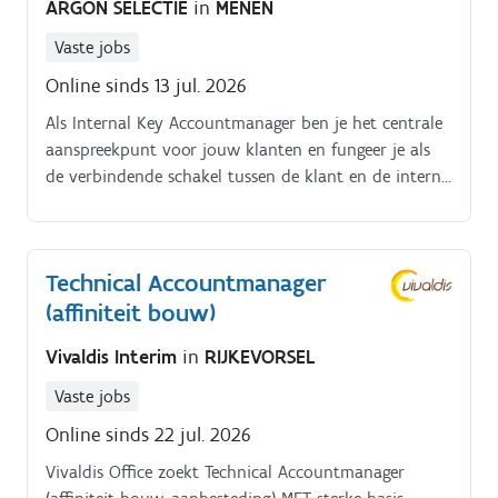
ARGON SELECTIE
in
MENEN
Vaste jobs
Online sinds 13 jul. 2026
Als Internal Key Accountmanager ben je het centrale
aanspreekpunt voor jouw klanten en fungeer je als
de verbindende schakel tussen de klant en de interne
organisatie. Je werkt in een internationale B2B-
omgeving waar klantgerichtheid, kwaliteit, efficiëntie
en een vlotte communicatie centraal staan Vanaf de
Technical Accountmanager
opstart van een nieuwe samenwerking begeleid je het
(affiniteit bouw)
volledige commerciële en administratieve proces. Je
vertaalt de behoeften van de klant naar concrete
Vivaldis Interim
in
RIJKEVORSEL
acties en zorgt voor een correcte opvolging van
dossiers, offertes en projecten Jouw
Vaste jobs
verantwoordelijkheden. Beheren en verder uitbouwen
Online sinds 22 jul. 2026
van klantrelaties (Key Account Management)
Opstellen, opvolgen en beheren van offertes
Vivaldis Office zoekt Technical Accountmanager
Coördineren van nieuwe artikelen en verzamelen van