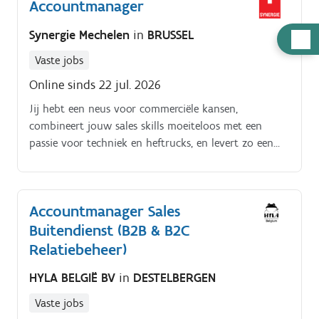
Accountmanager
Synergie Mechelen
in
BRUSSEL
Hulp
nodig
Vaste jobs
Online sinds 22 jul. 2026
Jij hebt een neus voor commerciële kansen,
combineert jouw sales skills moeiteloos met een
passie voor techniek en heftrucks, en levert zo een
service waar klanten enthousiast van worden Als
Accountmanager sta je in voor volgende taken:.
Klantwensen analyseren en precies bieden wat zij
Accountmanager Sales
nodig hebben.
Buitendienst (B2B & B2C
Relatiebeheer)
HYLA BELGIË BV
in
DESTELBERGEN
Vaste jobs