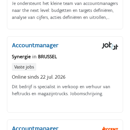
Je ondersteunt het kleine team van accountmanagers
naar the next level: budgetten en targets definiëren,
analyse van cijfers, acties definiëren en uitrollen,
fieldcoaching, sales meetings en evaluaties met de
accountmanagers. Je bezoekt beurzen met het oog
op de opvolging van de bestaande marktsituatie en
Accountmanager
de op de markt aanwezig producten.
Synergie
in
BRUSSEL
Vaste jobs
Online sinds 22 jul. 2026
Dit bedrijf is specialist in verkoop en verhuur van
heftrucks en magazijntrucks. Jobomschrijving.
Accountmanager