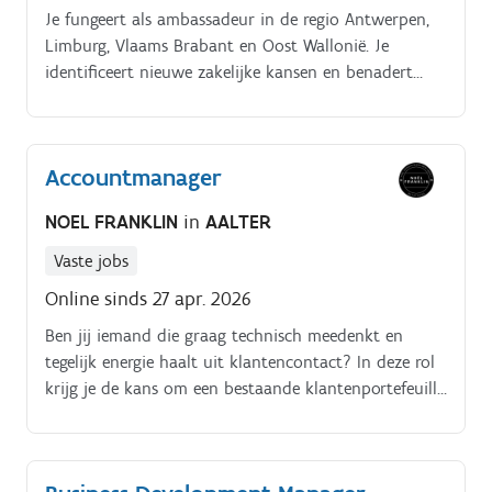
Je fungeert als ambassadeur in de regio Antwerpen,
Limburg, Vlaams Brabant en Oost Wallonië. Je
identificeert nieuwe zakelijke kansen en benadert
prospecten.
Accountmanager
NOEL FRANKLIN
in
AALTER
Vaste jobs
Online sinds 27 apr. 2026
Ben jij iemand die graag technisch meedenkt en
tegelijk energie haalt uit klantencontact? In deze rol
krijg je de kans om een bestaande klantenportefeuille
verder uit te bouwen, met een mooie mix van
relatiebeheer en commerciële acties in de regio Noord
West Vlaanderen.