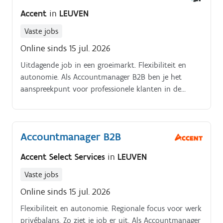
en uitbouwen van bestaande klantenrelaties
Accent
in
LEUVEN
Voorstellen en adviseren van producten of
oplossingen op maat Opstellen en opvolgen van
Vaste jobs
offertes en commerciële afspraken Onderhandelen en
Online sinds 15 jul. 2026
afsluiten van deals Rapporteren van resultaten en
Uitdagende job in een groeimarkt. Flexibiliteit en
opvolgen van targets Plannen van je agenda en
autonomie. Als Accountmanager B2B ben je het
klantbezoeken als regiovertegenwoordiger
aanspreekpunt voor professionele klanten in de
badkamermarkt. Je onderhoudt en breidt het
netwerk van installateurs en verkooppunten actief
uit.
Accountmanager B2B
Accent Select Services
in
LEUVEN
Vaste jobs
Online sinds 15 jul. 2026
Flexibiliteit en autonomie. Regionale focus voor werk
privébalans. Zo ziet je job er uit. Als Accountmanager