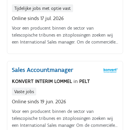
Tijdelijke jobs met optie vast
Online sinds 17 jul. 2026
Voor een producent binnen de sector van
telescopische tribunes en zitoplossingen zoeken wij
een International Sales manager. Om de commerciële
groei te ondersteunen, zijn we op zoek naar een
analytisch sterke en communicatieve Sales Manager
die offerteaanvragen opvolgt en technisch
Sales Accountmanager
onderbouwde oplossingen helpt uitwerken.
Jobomschrijving. Je analyseert lastenboeken en
KONVERT INTERIM LOMMEL
in
PELT
offerteaanvragen van klanten, voornamelijk in het
Engels;Je stemt af met interne afdelingen (engineering,
Vaste jobs
calculatie, productie) om tot een technisch en
Online sinds 19 jun. 2026
commercieel voorstel op maat te komen;Je werkt mee
Voor een producent binnen de sector van
aan het opstellen van offertes voor internationale
telescopische tribunes en zitoplossingen zoeken wij
klanten;Je bewaakt deadlines en zorgt voor een
een International Sales manager Om de commerciële
correcte administratieve opvolging van elk dossier;Je