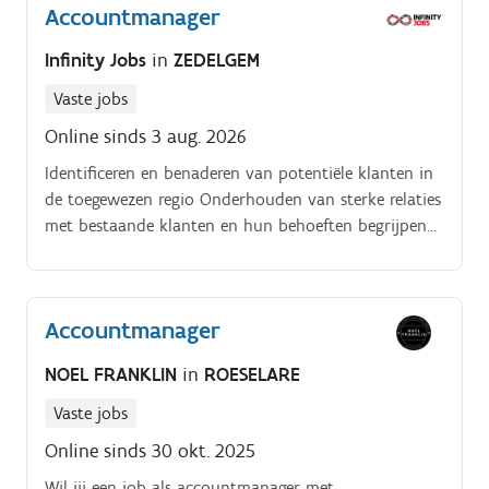
Accountmanager
Infinity Jobs
in
ZEDELGEM
Vaste jobs
Online sinds 3 aug. 2026
Identificeren en benaderen van potentiële klanten in
de toegewezen regio Onderhouden van sterke relaties
met bestaande klanten en hun behoeften begrijpen
Presenteren van producten en oplossingen aan
klanten op een overtuigende en professionele manier
Opstellen van offertes en onderhandelen over
Accountmanager
contractvoorwaarden Bijdragen aan de ontwikkeling
van verkoopstrategieën en marketinginitiatieven
NOEL FRANKLIN
in
ROESELARE
Vaste jobs
Online sinds 30 okt. 2025
Wil jij een job als accountmanager met