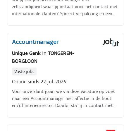
zelfstandigheid waar jij instaat voor het contact met
internationale klanten? Spreekt verpakking en een
moderne werkomgeving in Roeselare je wel aan?
Accountmanager
Unique Genk
in
TONGEREN-
BORGLOON
Vaste jobs
Online sinds 22 jul. 2026
Voor onze klant gaan we via deze vacature op zoek
naar een Accountmanager met affectie in de hout
en/of interieursector. Daarbij sta jij in contact met
verdelers van onze producten om een langetermijn
engagement uit te bouwen in de regio Antwerpen,
Limburg, Vlaams Brabant en Oost Wallonië.