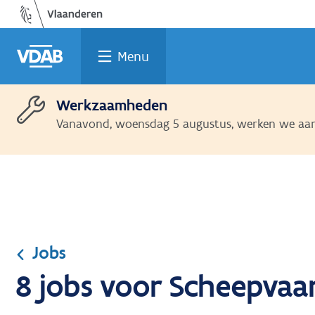
Ga
Vind
Vind
Welke
Terug
naar
een
een
job
naar
de
job
opleiding
past
home
Menu
inhoud
bij
mij?
Werkzaamheden
Vanavond, woensdag 5 augustus, werken we aan 
Jobs
8 jobs voor Scheepvaa