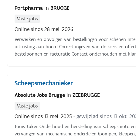
Portpharma
in
BRUGGE
Vaste jobs
Online sinds 28 mei. 2026
Verwerken en opvolgen van bestellingen voor schepen Inter
uitrusting aan boord Correct ingeven van dossiers en offe
bestelbonnen en facturatie Contact onderhouden met klant
verzendingen via transporteurs zoals DHL Administratiev
over optimalisatie en digitalisering van processen.
Scheepsmechanieker
Absolute Jobs Brugge
in
ZEEBRUGGE
Vaste jobs
Online sinds 13 mei. 2025
- gewijzigd sinds 13 okt. 2
Jouw taken:Onderhoud en herstelling van scheepsmotoren (die
vervangen van mechanische onderdelen (pompen, kleppen, le