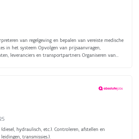
preteren van regelgeving en bepalen van vereiste medische
rtes in het systeem Opvolgen van prijsaanvragen,
en, leveranciers en transportpartners Organiseren van
e opvolging van documentatie en regelgeving Meedenken
025
sel, hydraulisch, etc.). Controleren, afstellen en
idingen, transmissies.).