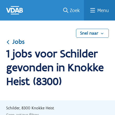
Ga
Vind
Vind
Welke
Terug
Zoek
Menu
naar
een
een
job
naar
de
job
opleiding
past
home
inhoud
bij
mij?
Snel naar
Jobs
1 jobs voor Schilder
gevonden in Knokke
Heist (8300)
Schilder, 8300 Knokke Heist
Geen actieve filters