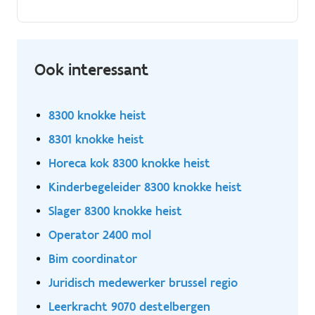
Functieomschrijving Als winkelmedewerker ben je een
belangrijke schakel in de winkel en help je klanten op
een professionele manier verder: Je geeft advies op
maat over verf, kleur en toepassingen.
Ook interessant
8300 knokke heist
8301 knokke heist
Horeca kok 8300 knokke heist
Kinderbegeleider 8300 knokke heist
Slager 8300 knokke heist
Operator 2400 mol
Bim coordinator
Juridisch medewerker brussel regio
Leerkracht 9070 destelbergen