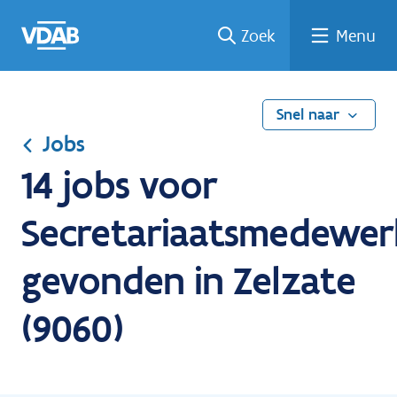
Ga
Vind
Vind
Welke
Terug
Zoek
Menu
naar
een
een
job
naar
de
job
opleiding
past
home
inhoud
bij
mij?
Snel naar
Jobs
14 jobs voor
Secretariaatsmedewer
gevonden in Zelzate
(9060)