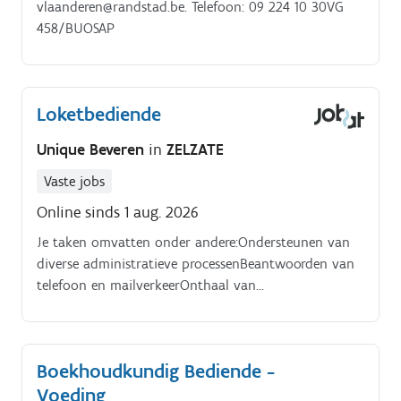
vlaanderen@randstad.be. Telefoon: 09 224 10 30VG
458/BUOSAP
Loketbediende
Unique Beveren
in
ZELZATE
Vaste jobs
Online sinds 1 aug. 2026
Je taken omvatten onder andere:Ondersteunen van
diverse administratieve processenBeantwoorden van
telefoon en mailverkeerOnthaal van
chauffeursIngeven en verwerken van cleaning
ordersArchivering van documentenOndersteuning bij
facturatieOpstellen van rapporten in Excel
Boekhoudkundig Bediende -
Voeding