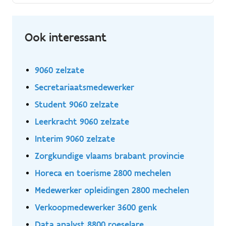
garant voor kwaliteitsvolle totaalzorg, in nauw
overleg met bewoners en hun families Jouw rol als
zorgkundige. Als zorgkundige bij WZC Zilverbos ben je
Ook interessant
veel meer dan een uitvoerder van zorgtaken.
9060 zelzate
Secretariaatsmedewerker
Student 9060 zelzate
Leerkracht 9060 zelzate
Interim 9060 zelzate
Zorgkundige vlaams brabant provincie
Horeca en toerisme 2800 mechelen
Medewerker opleidingen 2800 mechelen
Verkoopmedewerker 3600 genk
Data analyst 8800 roeselare