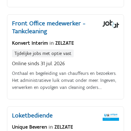
industriële reinigingswerken. Plannen en organiseren
van de dagelijkse werkzaamheden.
Front Office medewerker -
Tankcleaning
Konvert Interim
in
ZELZATE
Tijdelijke jobs met optie vast
Online sinds 31 jul. 2026
Onthaal en begeleiding van chauffeurs en bezoekers.
Het administratieve luik omvat onder meer. Ingeven,
verwerken en opvolgen van cleaning orders.
Klasseren, archiveren en beheren van diverse
documenten. Ondersteuning bij facturatie
Loketbediende
Unique Beveren
in
ZELZATE