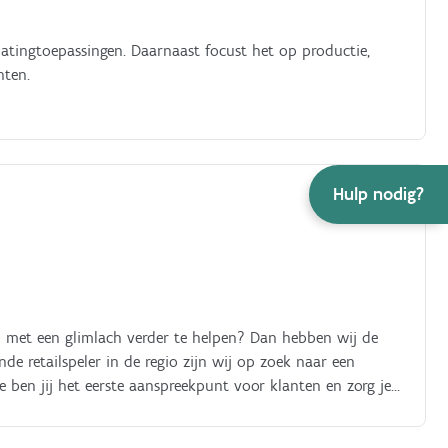
coatingtoepassingen. Daarnaast focust het op productie,
nten.
Hulp nodig?
en met een glimlach verder te helpen? Dan hebben wij de
nde retailspeler in de regio zijn wij op zoek naar een
 ben jij het eerste aanspreekpunt voor klanten en zorg je
enpakket:. Het organiseren en opvolgen van de dagelijkse
ing van de kassaprocedures Het onthalen, informeren en