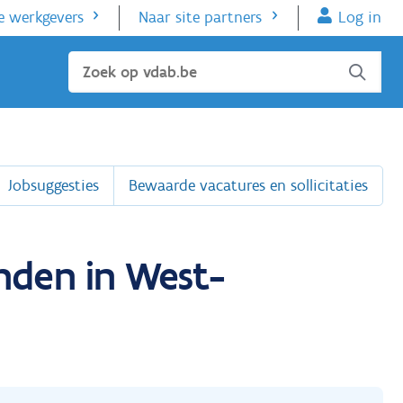
e werkgevers
Naar site partners
Log in
Sluiten
Jobsuggesties
Bewaarde vacatures en sollicitaties
nden in West-