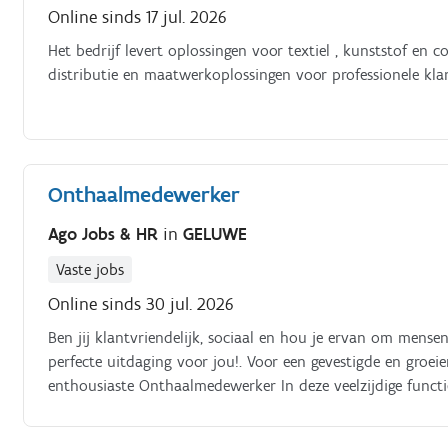
Online sinds 17 jul. 2026
Het bedrijf levert oplossingen voor textiel , kunststof en 
distributie en maatwerkoplossingen voor professionele kla
Onthaalmedewerker
Ago Jobs & HR
in
GELUWE
Vaste jobs
Online sinds 30 jul. 2026
Ben jij klantvriendelijk, sociaal en hou je ervan om mens
perfecte uitdaging voor jou!. Voor een gevestigde en groeie
enthousiaste Onthaalmedewerker In deze veelzijdige functie
mee voor een vlotte en aangename winkelervaring Jouw tak
werking aan de kassa's en toezien op een correcte uitvoer