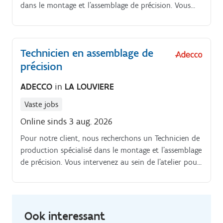
dans le montage et l'assemblage de précision. Vous
intervenez au sein de l'atelier pour réaliser des
opérations minutieuses nécessitant rigueur, dextérité
et respect des procédures Réaliser des assemblages de
Technicien en assemblage de
précision selon les standards définis.
précision
ADECCO
in
LA LOUVIERE
Vaste jobs
Online sinds 3 aug. 2026
Pour notre client, nous recherchons un Technicien de
production spécialisé dans le montage et l'assemblage
de précision. Vous intervenez au sein de l'atelier pour
réaliser des opérations minutieuses nécessitant
rigueur, dextérité et respect des procédures Réaliser
des assemblages de précision selon les standards
définis.
Ook interessant