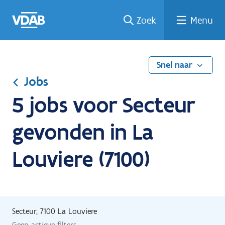
Ga
Vind
Vind
Welke
Terug
Zoek
Menu
naar
een
een
job
naar
de
job
opleiding
past
home
inhoud
bij
mij?
Snel naar
Jobs
5 jobs voor Secteur
gevonden in La
Louviere (7100)
Secteur, 7100 La Louviere
Geen actieve filters