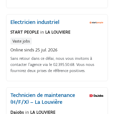
spécialisés) et les services qu'ils nécessitent
(réparations, entretiens, diagnostics) Concrètement,
vos tâches seront:.
Electricien industriel
START PEOPLE
in
LA LOUVIERE
Vaste jobs
Online sinds 25 jul. 2026
Sans retour dans ce délai, nous vous invitons à
contacter l’agence via le 02.395.50.68. Vous nous
fournirez deux prises de référence positives.
Technicien de maintenance
(H/F/X) – La Louvière
Dajobs
in
LA LOUVIERE