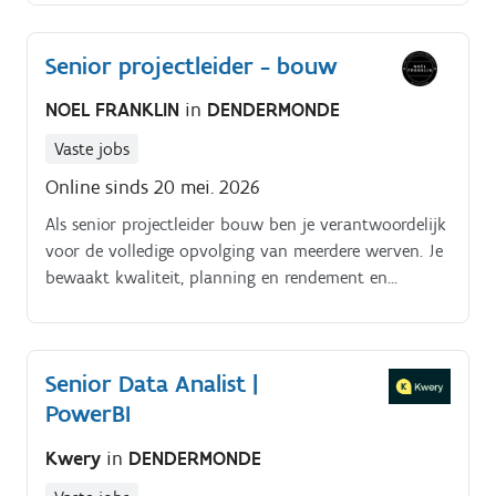
stuurt mensen aan, bewaart structuur en zorgt dat
het werk veilig, kwalitatief en volgens planning
Senior projectleider - bouw
verloopt.
NOEL FRANKLIN
in
DENDERMONDE
Vaste jobs
Online sinds 20 mei. 2026
Als senior projectleider bouw ben je verantwoordelijk
voor de volledige opvolging van meerdere werven. Je
bewaakt kwaliteit, planning en rendement en
fungeert als centraal aanspreekpunt voor alle
betrokken partijen.
Senior Data Analist |
PowerBI
Kwery
in
DENDERMONDE