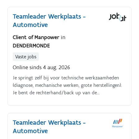
roestvast staal (RVS) Coördinatie van utilities
projecten en installatie van nieuwe equipment
Teamleader Werkplaats -
Werken in een brownfield omgeving, met impact op
Automotive
bestaande installaties en processen Bewaken van
scope, timing, budget, kwaliteit en veiligheid
Client of Manpower
in
Aansturen en opvolgen van site supervisors,
DENDERMONDE
contractors en onderaannemers Nauw samenwerken
met multidisciplinaire teams (engineering,
Vaste jobs
maintenance, productie, HSE,…) Actief
Online sinds 4 aug. 2026
stakeholdermanagement: van shop floor tot
management Werken in een omgeving met ATEX
Je springt zelf bij voor technische werkzaamheden
vereisten en rekening houden met relevante normen
(diagnose, mechanische werken, grote herstellingen).
en regelgeving
Je bent de rechterhand/back up van de
werkplaatsverantwoordelijke
Teamleader Werkplaats -
Automotive