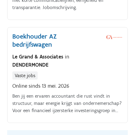
met korte communicatielijnen, eerlijkheid en
Je rapporteert rechtstreeks aan de Technical
transparantie. Jobomschrijving.
Teamleader.
Boekhouder AZ
bedrijfswagen
Le Grand & Associates
in
DENDERMONDE
Vaste jobs
Online sinds 13 mei. 2026
Ben jij een ervaren accountant die rust vindt in
structuur, maar energie krijgt van ondernemerschap?
Voor een financieel ijzersterke investeringsgroep in
Aalst zoeken wij een Senior Accountant die de
volledige eindverantwoordelijkheid neemt over een
diverse portefeuille aan entiteiten.