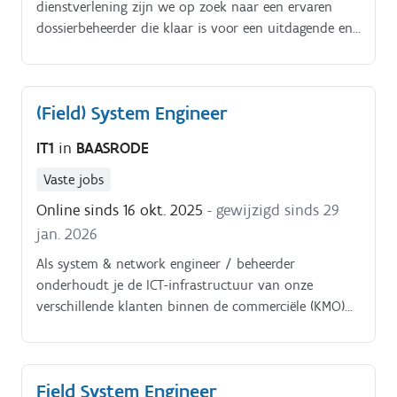
dienstverlening zijn we op zoek naar een ervaren
dossierbeheerder die klaar is voor een uitdagende en
gevarieerde functie. Je komt terecht in een
dynamische omgeving waar een familiale sfeer,
professionele ondersteuning en persoonlijke groei
(Field) System Engineer
centraal staan.
IT1
in
BAASRODE
Vaste jobs
Online sinds 16 okt. 2025
- gewijzigd sinds 29
jan. 2026
Als system & network engineer / beheerder
onderhoudt je de ICT-infrastructuur van onze
verschillende klanten binnen de commerciële (KMO)
en openbare (steden en gemeenten) sector Je doet dit
ter plaatse en vanop afstand en kan terugvallen op
een 6-koppig helpdeskteam, tal van collega (medior /
Field System Engineer
senior / expert) system engineers én een duo presales