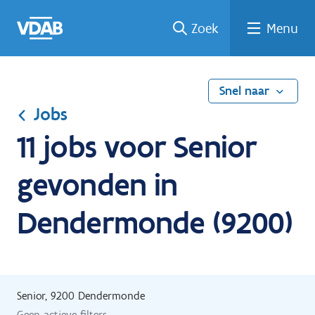
Ga
Vind
Vind
Welke
Terug
Zoek
Menu
naar
een
een
job
naar
de
job
opleiding
past
home
inhoud
bij
mij?
Snel naar
Jobs
11 jobs voor Senior
gevonden in
Dendermonde (9200)
Senior, 9200 Dendermonde
Geen actieve filters