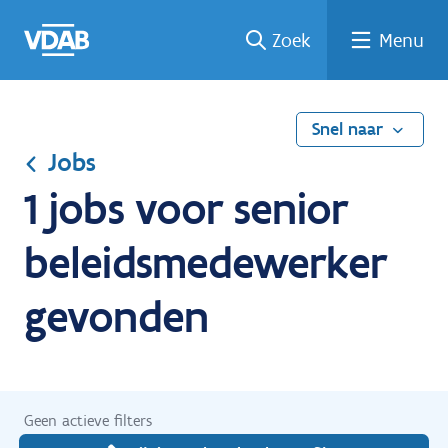
Ga
Vind
Vind
Welke
Terug
Zoek
Menu
naar
een
een
job
naar
de
job
opleiding
past
home
inhoud
bij
mij?
Snel naar
Jobs
1 jobs voor senior
beleidsmedewerker
gevonden
Geen actieve filters