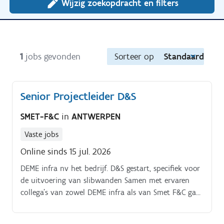
Wijzig zoekopdracht en filters
1
jobs gevonden
Sorteer op
Standaard
Senior Projectleider D&S
SMET-F&C
in
ANTWERPEN
Vaste jobs
Online sinds 15 jul. 2026
DEME infra nv het bedrijf. D&S gestart, specifiek voor
de uitvoering van slibwanden Samen met ervaren
collega’s van zowel DEME infra als van Smet F&C gaat
D&S, als nieuwe entiteit, de uitdaging aan om een
nieuwe betrouwbare partner te worden voor het