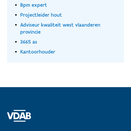
Bpm expert
Projectleider hout
Adviseur kwaliteit west vlaanderen
provincie
3665 as
Kantoorhouder