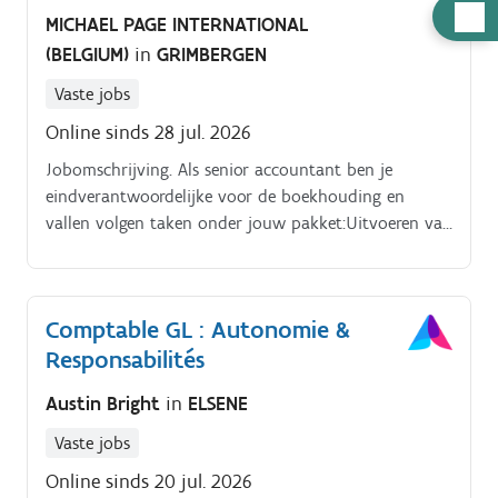
Hulp
MICHAEL PAGE INTERNATIONAL
nodig
(BELGIUM)
in
GRIMBERGEN
Vaste jobs
Online sinds 28 jul. 2026
Jobomschrijving. Als senior accountant ben je
eindverantwoordelijke voor de boekhouding en
vallen volgen taken onder jouw pakket:Uitvoeren van
de maand , kwartaal en jaarafsluitingen. Bijdragen
aan het opstellen van budgetten. Aanspreekpunt
audit
Comptable GL : Autonomie &
Responsabilités
Austin Bright
in
ELSENE
Vaste jobs
Online sinds 20 jul. 2026