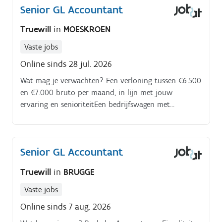
Senior GL Accountant
Truewill
in
MOESKROEN
Vaste jobs
Online sinds 28 jul. 2026
Wat mag je verwachten? Een verloning tussen €6.500
en €7.000 bruto per maand, in lijn met jouw
ervaring en senioriteitEen bedrijfswagen met
tankkaartMaaltijdchequesEen hospitalisatie en
groepsverzekering, volledig ten laste van de
werkgever32 verlofdagenEen laptop en gsm
Senior GL Accountant
abonnementEen opleidingsbudget dat je zelf mag
inzetten voor interne of externe vormingEen functie
Truewill
in
BRUGGE
met echte impact en autonomie, zonder people
managementDoorgroeimogelijkheden binnen een
Vaste jobs
internationale organisatie die intern kansen geeft aan
Online sinds 7 aug. 2026
wie zich bewijstEen familiale sfeer gecombineerd met