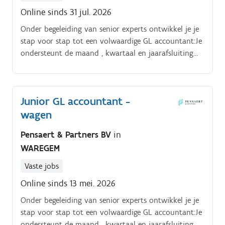
Online sinds 31 jul. 2026
Onder begeleiding van senior experts ontwikkel je je
stap voor stap tot een volwaardige GL accountant:Je
ondersteunt de maand , kwartaal en jaarafsluiting
door journaalposten voor te bereiden en te boeken
(accruals, provisies, reclassificaties). Je controleert
verrichtingen en waakt over het correct gebruik van
Junior GL accountant -
de algemene grootboekrekeningen.
wagen
Pensaert & Partners BV
in
WAREGEM
Vaste jobs
Online sinds 13 mei. 2026
Onder begeleiding van senior experts ontwikkel je je
stap voor stap tot een volwaardige GL accountant:Je
ondersteunt de maand , kwartaal en jaarafsluiting