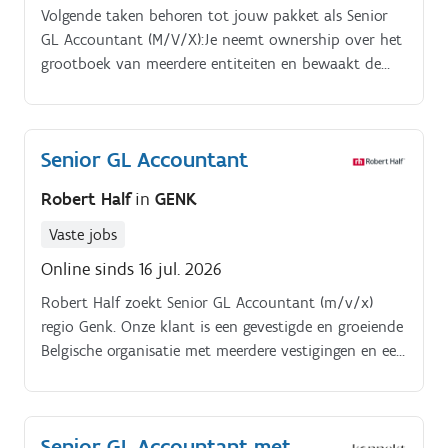
Volgende taken behoren tot jouw pakket als Senior
GL Accountant (M/V/X):Je neemt ownership over het
grootboek van meerdere entiteiten en bewaakt de
juistheid, volledigheid en consistentie van de
boekingen. Je verwerkt zelfstandig complexere
boekingen zoals voorzieningen, afschrijvingen,
Senior GL Accountant
overlopende rekeningen, herwaarderingen, loonkosten
en intercompanyverrichtingen.
Robert Half
in
GENK
Vaste jobs
Online sinds 16 jul. 2026
Robert Half zoekt Senior GL Accountant (m/v/x)
regio Genk. Onze klant is een gevestigde en groeiende
Belgische organisatie met meerdere vestigingen en een
sterke operationele aanwezigheid in verschillende
regio's.
Senior GL Accountant met