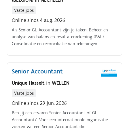
(BELGIUM)
in
MECHELEN
binnen- en buitenland en rapporteert aan de
Accounting Manager Samen met jouw collega ben je
Vaste jobs
verantwoordelijk voor de volledige A-Z boekhouding
Online sinds 4 aug. 2026
van meerdere vennootschappen binnen de groep Je
verzorgt de maand-, kwartaal- en jaarafsluitingen
Als Senior GL Accountant zijn je taken: Beheer en
volgens de geldende accountingrichtlijnen Je bereidt
analyse van balans en resultatenrekening (P&L).
balansdossiers voor en staat in voor de reconciliatie
Consolidatie en reconciliatie van rekeningen.
van grootboekrekeningen Je volgt de BTW-aangiftes,
intrastat-aangiftes en andere wettelijke
verplichtingen op Je verwerkt en controleert
intercompany transacties en ondersteunt bij de
Senior Accountant
consolidatieactiviteiten Je werkt nauw samen met
Unique Hasselt
in
WELLEN
collega’s van de boekhouding, controlling en treasury
Je denkt actief mee na over de optimalisatie van
Vaste jobs
processen en systemen binnen de finance afdeling.
Online sinds 29 jun. 2026
Ben jij een ervaren Senior Accountant of GL
Accountant?. Voor een internationale organisatie
zoeken wij een Senior Accountant die