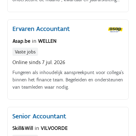
door journaalposten voor te bereiden en te boeken
(accruals, provisies, reclassificaties). Je controleert
verrichtingen en waakt over het correct gebruik van
Ervaren Accountant
de algemene grootboekrekeningen.
Asap.be
in
WELLEN
Vaste jobs
Online sinds 7 jul. 2026
Fungeren als inhoudelijk aanspreekpunt voor collega's
binnen het finance team. Begeleiden en ondersteunen
van teamleden waar nodig.
Senior Accountant
Skill&Will
in
VILVOORDE