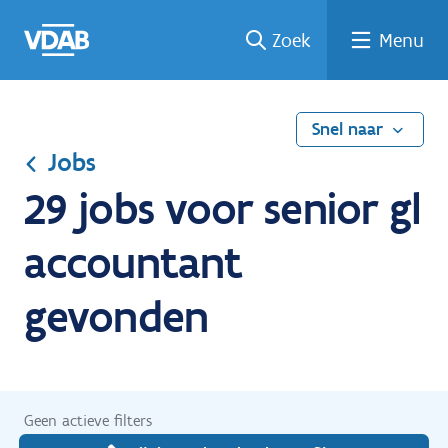
Ga
Vind
Vind
Welke
Terug
Zoek
Menu
naar
een
een
job
naar
de
job
opleiding
past
home
inhoud
bij
mij?
Snel naar
Jobs
29 jobs voor senior gl
accountant
gevonden
Geen actieve filters