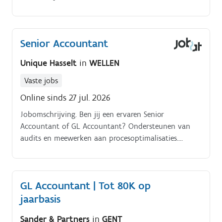
verantwoordelijk is voor de algemene boekhouding
van meerdere vestigingen.
Senior Accountant
Unique Hasselt
in
WELLEN
Vaste jobs
Online sinds 27 jul. 2026
Jobomschrijving. Ben jij een ervaren Senior
Accountant of GL Accountant? Ondersteunen van
audits en meewerken aan procesoptimalisaties.
Fungeren als aanspreekpunt binnen het
accountingteam en collega's begeleiden waar nodig.
GL Accountant | Tot 80K op
jaarbasis
Sander & Partners
in
GENT