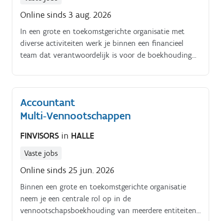
Online sinds 3 aug. 2026
In een grote en toekomstgerichte organisatie met
diverse activiteiten werk je binnen een financieel
team dat verantwoordelijk is voor de boekhouding
van meerdere entiteiten. De afdeling combineert
expertise, samenwerking en procesoptimalisatie om
een correcte en tijdige financiële rapportering te
Accountant
garanderen Coördineren en opvolgen van de
Multi‑Vennootschappen
vennootschapsboekhouding van meerdere entiteiten
Uitvoeren van controles op rekeningen en bespreken
FINVISORS
in
HALLE
van variaties Bewaken van het werkkapitaal
Verwerken van transacties en uitvoeren van
Vaste jobs
balansreconciliaties Opmaken van lokale
Online sinds 25 jun. 2026
rapporteringen en verzorgen van wettelijke aangiftes
Instaan voor maand‑, kwartaal‑ en jaarafsluitingen
Binnen een grote en toekomstgerichte organisatie
volgens BGAAP en IFRS Detecteren van
neem je een centrale rol op in de
procesverbeteringen, uitwerken van voorstellen en
vennootschapsboekhouding van meerdere entiteiten.
implementeren samen met het team Brug vormen