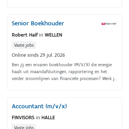
reclassificaties). Je controleert de verrichtingen, het
gebruik van correcte toepassing van de algemene
grootboekrekeningen.
Senior Boekhouder
Robert Half
in
WELLEN
Vaste jobs
Online sinds 29 jul. 2026
Ben jij een ervaren boekhouder (M/V/X) die energie
haalt uit maandafsluitingen, rapportering en het
verder stroomlijnen van financiële processen? Werk je
graag in een hands on omgeving waar je niet alleen
operationeel sterk bent, maar ook een coördinerende
rol opneemt binnen een hecht finance team?
Accountant (m/v/x)
FINVISORS
in
HALLE
Vaste jobs