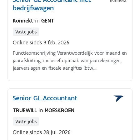
bedrijfswagen
Konnekt
in
GENT
Vaste jobs
Online sinds 9 feb. 2026
Functieomschrijving Verantwoordelijk voor maand en
jaarafsluiting, inclusief opmaak van jaarrekeningen,
jaarverslagen en fiscale aangiftes (btw,
vennootschapsbelasting, roerende voorheffing) Zorgt
voor correcte en volledige maandelijkse rapportering
Beantwoordt vragen van de revisor en levert de
Senior GL Accountant
nodige documentatie aan Werkt mee aan
consolidatie en intercompany afstemmingen
TRUEWILL
in
MOESKROEN
Ondersteunt de opstart van nieuwe kantoren binnen
de boekhouding Aanspreekpunt voor lokale
Vaste jobs
kantoorverantwoordelijken Werkt samen met andere
Online sinds 28 jul. 2026
afdelingen aan het optimaliseren van processen