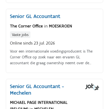
Senior GL Accountant
The Corner Office
in
MOESKROEN
Vaste jobs
Online sinds 23 jul. 2026
Voor een internationale voedingsproducent is The
Corner Office op zoek naar een ervaren GL
accountant die graag ownership neemt over de
volledige boekhoudkundige cyclus van meerdere
entiteiten binnen een dynamische en groeiende
familiale omgeving Als GL Accountant ben je
Senior GL Accountant -
verantwoordelijk voor de correcte verwerking en
Mechelen
opvolging van de algemene boekhouding van
verschillende juridische entiteiten binnen de groep. Je
MICHAEL PAGE INTERNATIONAL
werkt nauw samen met de finance collega’s in