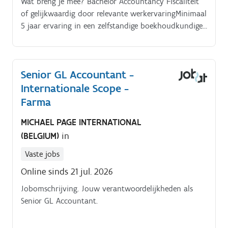
Wat breng je mee? Bachelor Accountancy Fiscaliteit
een internationale context en korte, directe
of gelijkwaardig door relevante werkervaringMinimaal
communicatielijnen
5 jaar ervaring in een zelfstandige boekhoudkundige
functieSterke kennis van btw, maand en
jaarafsluitingenVlotte beheersing van Excel en
affiniteit met ERP systemen (ervaring met Infor is een
Senior GL Accountant -
pluspunt)Je combineert analytische scherpte met een
Internationale Scope -
vlotte, toegankelijke manier van communicerenJe
coacht collega's met geduld en overzicht, zonder de
Farma
details uit het oog te verliezenVloeiend Nederlands,
MICHAEL PAGE INTERNATIONAL
kennis van het Engels is een troef.
(BELGIUM)
in
Vaste jobs
Online sinds 21 jul. 2026
Jobomschrijving. Jouw verantwoordelijkheden als
Senior GL Accountant.