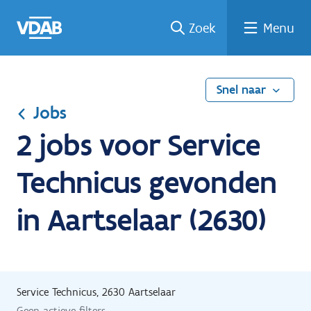
Ga
Vind
Vind
Welke
Terug
Zoek
Menu
naar
een
een
job
naar
de
job
opleiding
past
home
inhoud
bij
mij?
Snel naar
Jobs
2 jobs voor Service
Technicus gevonden
in Aartselaar (2630)
Service Technicus, 2630 Aartselaar
Geen actieve filters