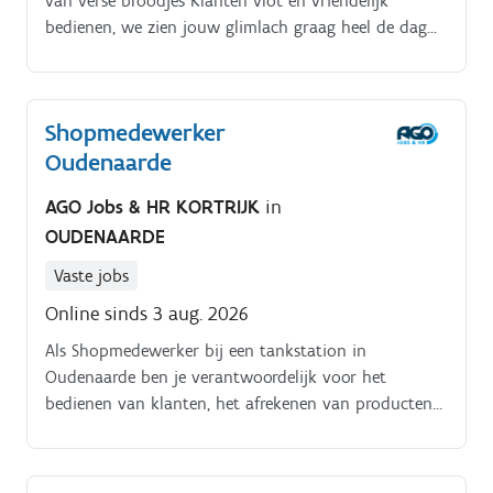
van verse broodjes Klanten vlot en vriendelijk
bedienen, we zien jouw glimlach graag heel de dag
door De shop ziet er altijd netjes en proper uit als jij
aan het werk bent Werken met de kassa (ervaring is
een pluspunt, maar geen vereiste) Collegialiteit staat
Shopmedewerker
bij jou voorop!
Oudenaarde
AGO Jobs & HR KORTRIJK
in
OUDENAARDE
Vaste jobs
Online sinds 3 aug. 2026
Als Shopmedewerker bij een tankstation in
Oudenaarde ben je verantwoordelijk voor het
bedienen van klanten, het afrekenen van producten
en het bereiden van verse broodjes. Je zorgt ervoor
dat de shop er altijd netjes en verzorgd uitziet en dat
klanten zich welkom voelen. Daarnaast help je bij het