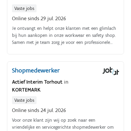
Vaste jobs
Online sinds 29 jul. 2026
Je ontvangt en helpt onze klanten met een glimlach
bij hun aankopen in onze workwear en safety shop.
Samen met je team zorg je voor een professionele
uitstraling van de winkel en zet je specifieke, tijdelijke
campagnes op Je volgt de bestellingen van
shopklanten op en controleert regelmatig de
Shopmedewerker
voorraad om de reguliere winkelverkoop soepel te
laten verlopen Je behandelt de wekelijkse
Actief Interim Torhout
in
ontvangsten van de winkelvoorraad en zorgt ervoor
KORTEMARK
dat deze netjes in de winkel of het magazijn worden
geplaatst.
Vaste jobs
Online sinds 24 jul. 2026
Voor onze klant zijn wij op zoek naar een
vriendelijke en servicegerichte shopmedewerker om