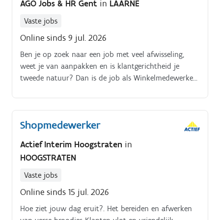
AGO Jobs & HR Gent
in
LAARNE
Vaste jobs
Online sinds 9 jul. 2026
Ben je op zoek naar een job met veel afwisseling,
weet je van aanpakken en is klantgerichtheid je
tweede natuur? Dan is de job als Winkelmedewerker
zeker iets voor jou. Het takenpakket:- Samen met je
collega's zorg je voor een perfecte uitstraling van de
shop.- Je bedient de klanten aan de kassa.- Je bereidt
Shopmedewerker
de broodjes en snacks in de bakkerij.- Leveringen
nakijken en shop aanvullen.- Je staat mee in voor het
Actief Interim Hoogstraten
in
onderhoud van het station.
HOOGSTRATEN
Vaste jobs
Online sinds 15 jul. 2026
Hoe ziet jouw dag eruit?. Het bereiden en afwerken