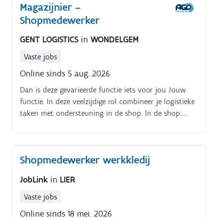
Magazijnier –
aanvullen van de voorraad en het uitvoeren van
Shopmedewerker
kassawerkzaamheden.
GENT LOGISTICS
in
WONDELGEM
Vaste jobs
Online sinds 5 aug. 2026
Dan is deze gevarieerde functie iets voor jou Jouw
functie. In deze veelzijdige rol combineer je logistieke
taken met ondersteuning in de shop. In de shop:.
Ondersteunen bij dagelijkse werking en bestellingen.
Shopmedewerker werkkledij
JobLink
in
LIER
Vaste jobs
Online sinds 18 mei. 2026