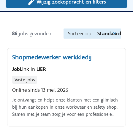
Wijzig zoekopdracht en filters
86
jobs gevonden
Sorteer op
Standaard
Shopmedewerker werkkledij
JobLink
in
LIER
Vaste jobs
Online sinds 13 mei. 2026
Je ontvangt en helpt onze klanten met een glimlach
bij hun aankopen in onze workwear en safety shop.
Samen met je team zorg je voor een professionele
uitstraling van de winkel en zet je specifieke, tijdelijke
campagnes op Je volgt de bestellingen van