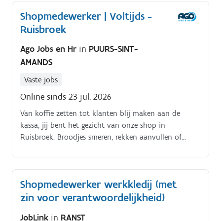
shopklanten op en controleert regelmatig de
Shopmedewerker | Voltijds -
voorraad om de reguliere winkelverkoop soepel te
Ruisbroek
laten verlopen Je behandelt de wekelijkse
ontvangsten van de winkelvoorraad en zorgt ervoor
Ago Jobs en Hr
in
PUURS-SINT-
dat deze netjes in de winkel of het magazijn worden
AMANDS
geplaatst.
Vaste jobs
Online sinds 23 jul. 2026
Van koffie zetten tot klanten blij maken aan de
kassa, jij bent het gezicht van onze shop in
Ruisbroek. Broodjes smeren, rekken aanvullen of
uitleg geven over de loterij? Wat ga je doen?. Klanten
helpen aan de kassa.
Shopmedewerker werkkledij (met
zin voor verantwoordelijkheid)
JobLink
in
RANST