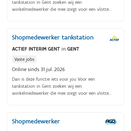
tankstation in Gent zoeken wij een
winkelmedewerker die mee zorgt voor een vlotte
werking van de shop.
Shopmedewerker tankstation
ACTIEF INTERIM GENT
in
GENT
Vaste jobs
Online sinds 31 jul. 2026
Dan is deze functie iets voor jou Voor een
tankstation in Gent zoeken wij een
winkelmedewerker die mee zorgt voor een vlotte
werking van de shop Als winkelmedewerker ben jij
het gezicht van de shop en zorg je voor een
verzorgde en klantvriendelijke omgeving Jouw
Shopmedewerker
takenpakket. Onthaal en bedienen van klanten.