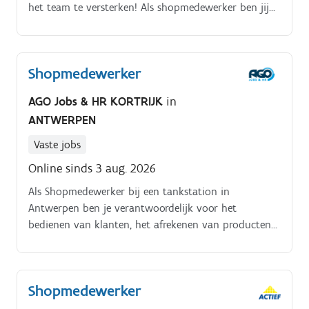
het team te versterken! Als shopmedewerker ben jij
hét gezicht van de winkel.
Shopmedewerker
AGO Jobs & HR KORTRIJK
in
ANTWERPEN
Vaste jobs
Online sinds 3 aug. 2026
Als Shopmedewerker bij een tankstation in
Antwerpen ben je verantwoordelijk voor het
bedienen van klanten, het afrekenen van producten
en het bereiden van verse broodjes. Je zorgt ervoor
dat de shop er altijd netjes en verzorgd uitziet en dat
klanten zich welkom voelen. Daarnaast help je bij het
Shopmedewerker
aanvullen van de voorraad en het uitvoeren van
kassawerkzaamheden.