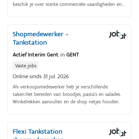
beschik je over sterke commerciële vaardigheden en
maak je graag deel van een team met vriendelijke
collega's in een warme, familiaire omgeving, dan is
deze functie iets voor jou!
Shopmedewerker -
Tankstation
Actief Interim Gent
in
GENT
Vaste jobs
Online sinds 31 jul. 2026
Als verkoopsmedewerker heb je verschillende
taken:Het bereiden van broodjes, pasta's en salades.
Winkelrekken aanvullen en de shop netjes houden.
Flexi Tankstation