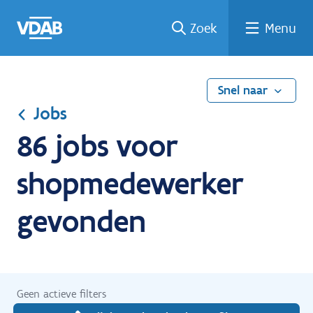
Ga
Vind
Vind
Welke
Terug
Zoek
Menu
naar
een
een
job
naar
de
job
opleiding
past
home
inhoud
bij
mij?
Snel naar
Jobs
86 jobs voor
shopmedewerker
gevonden
Geen actieve filters