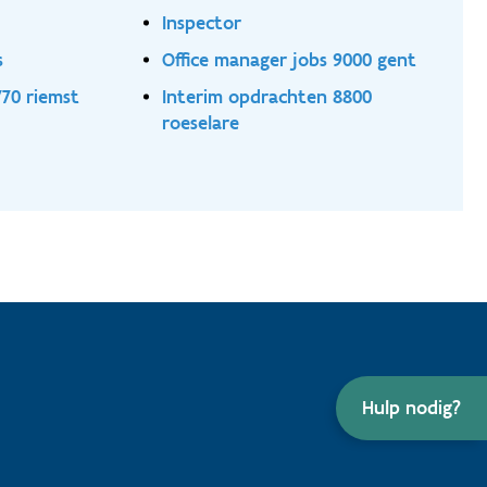
Inspector
s
Office manager jobs 9000 gent
70 riemst
Interim opdrachten 8800
roeselare
Hulp nodig?