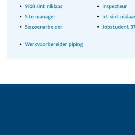
9100 sint niklaas
Inspecteur
Site manager
Ict sint niklaa
Seizoenarbeider
Jobstudent 37
Werkvoorbereider piping