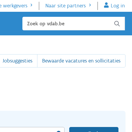
e werkgevers
Naar site partners
Log in
Sluiten
Jobsuggesties
Bewaarde vacatures en sollicitaties