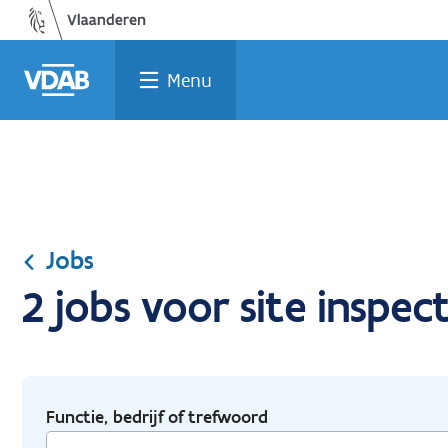
Ga
Vind
Vind
Welke
Terug
naar
een
een
job
naar
de
job
opleiding
past
home
Menu
inhoud
bij
mij?
Jobs
2 jobs voor site inspe
Functie, bedrijf of trefwoord