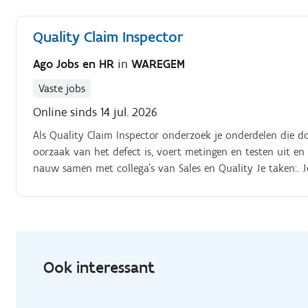
verwerkt je bevindingen in het systeem Je voegt waar nodi
controleert technische tekeningen en volgt eventuele aan
Quality Claim Inspector
hierover de eindbeslissing Je controleert samples van nieu
voert, op vraag van collega's, extra metingen uit zoals 3
Ago Jobs en HR
in
WAREGEM
Vaste jobs
Online sinds 14 jul. 2026
Als Quality Claim Inspector onderzoek je onderdelen die d
oorzaak van het defect is, voert metingen en testen uit en 
nauw samen met collega's van Sales en Quality Je taken:. 
metingen en testen uit Je gaat na of een onderdeel corre
is ontstaan: tijdens transport, montage, gebruik of door e
duidelijk rapport Je registreert kwaliteitsincidenten en de
na over verbeteringen om gelijkaardige problemen in de 
Ook interessant