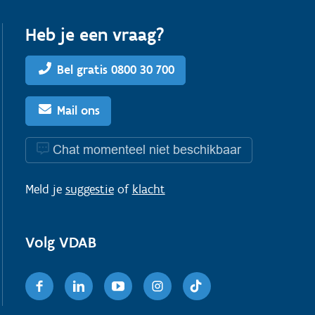
Heb je een vraag?
Bel gratis 0800 30 700
Mail ons
Chat momenteel niet beschikbaar
Meld je
suggestie
of
klacht
Volg VDAB
Facebook
Linkedin
Youtube
Instagram
TikTok