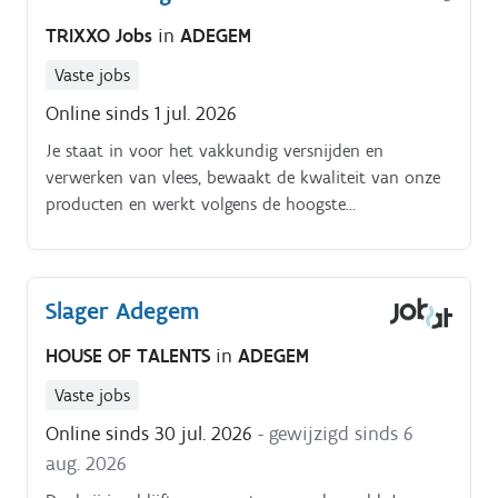
volgens de juiste technieken Het verwerken en
TRIXXO Jobs
in
ADEGEM
klaarmaken van vleesproducten Het handhaven van
hygiëne- en veiligheidsvoorschriften Meewerken aan
Vaste jobs
een vlotte werking van het atelier.
Online sinds 1 jul. 2026
Je staat in voor het vakkundig versnijden en
verwerken van vlees, bewaakt de kwaliteit van onze
producten en werkt volgens de hoogste
hygiënenormen. Daarnaast ben je af en toe aanwezig
in de winkel om collega's te ondersteunen bij
complexe klantvragen.
Slager Adegem
HOUSE OF TALENTS
in
ADEGEM
Vaste jobs
Online sinds 30 jul. 2026
- gewijzigd sinds 6
aug. 2026