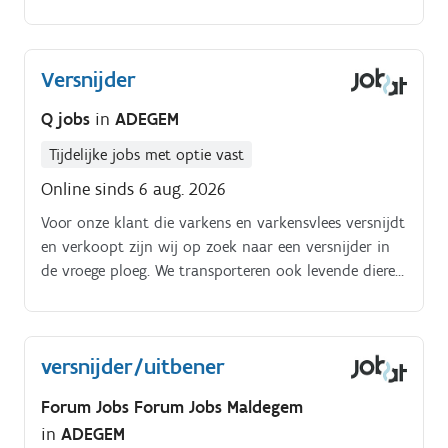
manier. Je verwijdert de beenderen om de stukken
verder te verwerken. Je staat er op om kwaliteit te
leveren
Versnijder
Q jobs
in
ADEGEM
Tijdelijke jobs met optie vast
Online sinds 6 aug. 2026
Voor onze klant die varkens en varkensvlees versnijdt
en verkoopt zijn wij op zoek naar een versnijder in
de vroege ploeg. We transporteren ook levende dieren
en vlees, een diepvriesopslag en leveren aan
horacabedrijven, scholen en instellingen.
versnijder/uitbener
Forum Jobs Forum Jobs Maldegem
in
ADEGEM