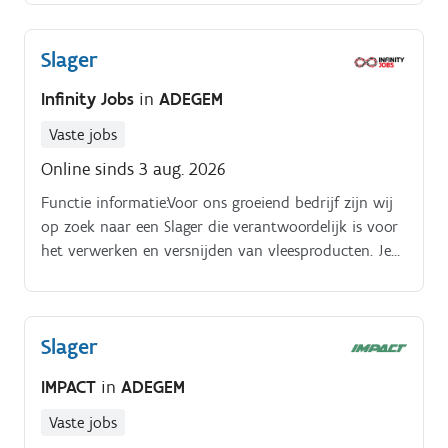
vakmanschap centraal staat:.
Slager
Infinity Jobs
in
ADEGEM
Vaste jobs
Online sinds 3 aug. 2026
Functie informatie:Voor ons groeiend bedrijf zijn wij
op zoek naar een Slager die verantwoordelijk is voor
het verwerken en versnijden van vleesproducten. Je
werkt met kwaliteitsvol vlees en zorgt ervoor dat
alles correct, hygiënisch en volgens de geldende
normen wordt verwerkt Je komt terecht in een
Slager
professioneel team waar vakkennis, netheid en
samenwerking centraal staan Werkzaamheden:.
IMPACT
in
ADEGEM
Vaste jobs