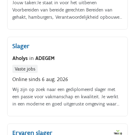
Jouw taken:Je staat in voor het uitbenen
Voorbereiden van bereide gerechten Bereiden van
gehakt, hamburgers,. Verantwoordelijkheid opbouwen
Feestdagen voorbereiden
Slager
Aholys
in
ADEGEM
Vaste jobs
Online sinds 6 aug. 2026
Wij zijn op zoek naar een gediplomeerd slager met
een passie voor vakmanschap en kwaliteit. Je werkt
in een moderne en goed uitgeruste omgeving waar
respect voor het product centraal staat Uurregeling:
Voltijds – starten tussen 6:00 en 8:00 uur. Je bent
verantwoordelijk voor:. Het uitbenen en versnijden
Ervaren slager
van vlees (varken, rund, lam, schaap en gevogelte)