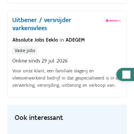
Je werkt in een kleinere groep waar je 7 werkposten
zal aangeleerd krijgen Bij de opstart zal je meehelpen
Uitbener / versnijder
om de dieren te lossen van de vrachtwagen tot in de
varkensvlees
stallen
Absolute Jobs Eeklo
in
ADEGEM
Vaste jobs
Online sinds 29 jul. 2026
Voor onze klant, een familiale slagerij en
Hulp
vleesverwerkend bedrijf in dat gespecialiseerd is in de
nodig
verwerking, versnijding, uitbening en verkoop van
vers varkensvlees en vleesproducten, zijn we op zoek
naar een uitbener / versnijder vers varkensvlees. Wat
ga je doen?
Ook interessant