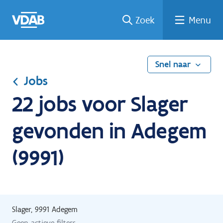
Ga
Vind
Vind
Welke
Terug
Zoek
Menu
naar
een
een
job
naar
de
job
opleiding
past
home
inhoud
bij
mij?
Snel naar
Jobs
22 jobs voor Slager
gevonden in Adegem
(9991)
Slager, 9991 Adegem
Geen actieve filters