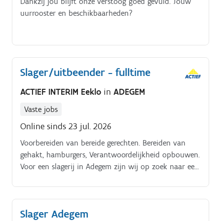
Dankzij jou blijft onze verstoog goed gevuld. Jouw
uurrooster en beschikbaarheden?
Slager/uitbeender - fulltime
ACTIEF INTERIM Eeklo
in
ADEGEM
Vaste jobs
Online sinds 23 jul. 2026
Voorbereiden van bereide gerechten. Bereiden van
gehakt, hamburgers, Verantwoordelijkheid opbouwen.
Voor een slagerij in Adegem zijn wij op zoek naar een
enthousiaste slager met ervaring Jouw taken:. Je
staat in voor het uitbenen.
Slager Adegem