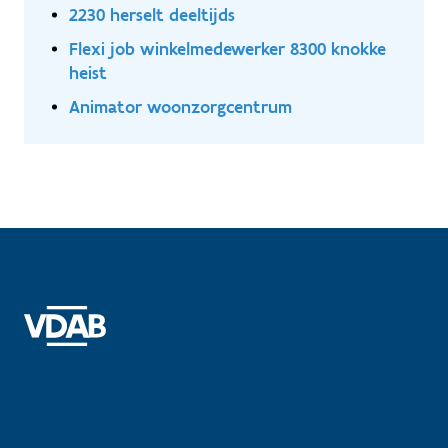
2230 herselt deeltijds
Flexi job winkelmedewerker 8300 knokke
heist
Animator woonzorgcentrum