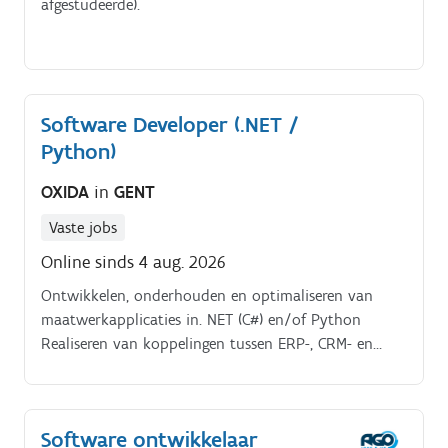
afgestudeerde).
Software Developer (.NET /
Python)
OXIDA
in
GENT
Vaste jobs
Online sinds 4 aug. 2026
Ontwikkelen, onderhouden en optimaliseren van
maatwerkapplicaties in. NET (C#) en/of Python
Realiseren van koppelingen tussen ERP-, CRM- en
andere bedrijfsapplicaties via API's en webservices
Functionele behoeften vertalen naar schaalbare,
performante en toekomstgerichte
Software ontwikkelaar
softwareoplossingen Actief meedenken over