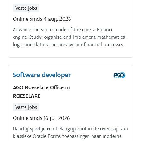
Vaste jobs
Online sinds 4 aug. 2026
Advance the source code of the core v. Finance
engine. Study, organize and implement mathematical
logic and data structures within financial processes
You need a master's degrees that heavily use calculus,
such as mathematics, physics, computer science or
engineering A keen interest in finance, lending,
Software developer
insurance and various aspects of algorithms and
data structures makes sure you enjoy working at v.
AGO Roeselare Office
in
Finance No specific industry experience is required,
ROESELARE
but a desire to learn and investigate is required
Remote within Belgium or at the office.
Vaste jobs
Online sinds 16 jul. 2026
Daarbij speel je een belangrijke rol in de overstap van
klassieke Oracle Forms toepassingen naar moderne