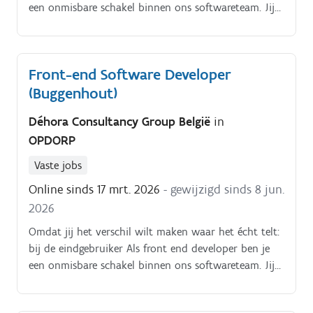
een onmisbare schakel binnen ons softwareteam. Jij
vertaalt complexe vraagstukken naar
gebruiksvriendelijke interfaces en slimme interacties.
Front-end Software Developer
(Buggenhout)
Déhora Consultancy Group België
in
OPDORP
Vaste jobs
Online sinds 17 mrt. 2026
- gewijzigd sinds 8 jun.
2026
Omdat jij het verschil wilt maken waar het écht telt:
bij de eindgebruiker Als front end developer ben je
een onmisbare schakel binnen ons softwareteam. Jij
vertaalt complexe vraagstukken naar
gebruiksvriendelijke interfaces en slimme interacties.