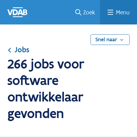
Ga
Vind
Vind
Welke
Terug
Zoek
Menu
naar
een
een
job
naar
de
job
opleiding
past
home
inhoud
bij
mij?
Snel naar
Jobs
266 jobs voor
software
ontwikkelaar
gevonden