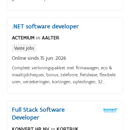
ownership, samenwerking en technische diepgang:Je
ontwikkelt zelfstandig nieuwe applicaties in Out.
.NET software developer
ACTEMIUM
in
AALTER
Vaste jobs
Online sinds 15 jun. 2026
Compleet verloningspakket met firmawagen, eco &
maaltijdcheques, bonus, telefonie, fietslease, flexibele
uren, verzekeringen, kortingen, opleidingen, 32
verlofdagen, thuiswerk Een gedreven én
waardengedreven organisatie met oog voor mens &
maatschappij. Tal van initiatieven rond kennisdeling,
Full Stack Software
sportieve, culturele en/of familiale activiteiten.
Developer
KONVERT HR NV
in
KORTRIJK