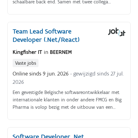
schaalbare back end. Samen met twee collega
developers en de product owners werk je aan de
verdere uitbouw en optimalisatie van het platform.
Team Lead Software
Developer (.Net/React)
Kingfisher IT
in
BEERNEM
Vaste jobs
Online sinds 9 jun. 2026
- gewijzigd sinds 27 jul.
2026
Een gevestigde Belgische softwareontwikkelaar met
internationale klanten in onder andere FMCG en Big
Pharma is volop bezig met de uitbouw van een
nieuw cloud software developmentteam. Met hun
innovatieve oplossingen helpen ze productiebedrijven
wereldwijd om efficiënter en slimmer te werken.
Software Developer .Net