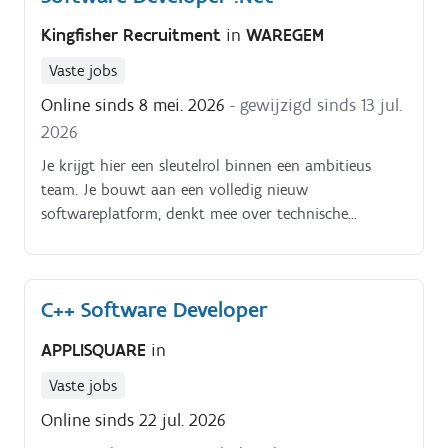
Kingfisher Recruitment
in
WAREGEM
Vaste jobs
Online sinds 8 mei. 2026
- gewijzigd sinds 13 jul.
2026
Je krijgt hier een sleutelrol binnen een ambitieus
team. Je bouwt aan een volledig nieuw
softwareplatform, denkt mee over technische
analyses en architectuur, en zoekt voortdurend naar
verbeteringen. Je biedt technische input en ideeën en
je krijgt de kans om actief bij te dragen aan de
C++ Software Developer
verdere groei van het platform.
APPLISQUARE
in
Vaste jobs
Online sinds 22 jul. 2026