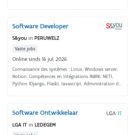
dagelijkse werking van onze laboratoria optimaal
ondersteunen Je bent verantwoordelijk voor:. Het.
Software Developer
S&you
in
PERUWELZ
Vaste jobs
Online sinds 16 jul. 2026
Connaissance des systèmes : Linux, Windows server,
Notion. Compétences en Intégrations (N8N). NET),
Python (Django, Flask), Javascript. Administration de
bases de données : MSSQL, Postgre.
Software Ontwikkelaar
LGA IT
in
LEDEGEM