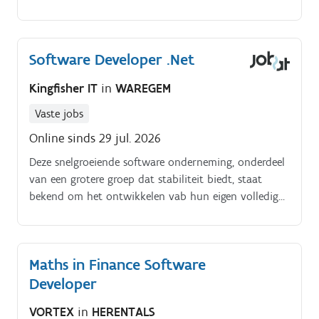
en bouw je schaalbare functies in Node.js en React,
waardoor gebruikers een gestroomlijnde en intuïtieve
ervaring krijgen.
Software Developer .Net
Kingfisher IT
in
WAREGEM
Vaste jobs
Online sinds 29 jul. 2026
Deze snelgroeiende software onderneming, onderdeel
van een grotere groep dat stabiliteit biedt, staat
bekend om het ontwikkelen vab hun eigen volledig
in house gemaakte softwareproduct met een unieke
positionering in de markt. Dit is een onderneming
waar je veel autonomie krijgt in een dynamische en
Maths in Finance Software
warme werkomgeving, met ruimte voor coaching,
Developer
kennisdeling, en opleidingen.
VORTEX
in
HERENTALS