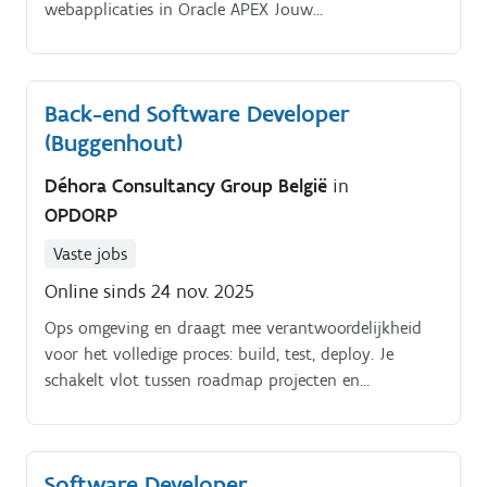
webapplicaties in Oracle APEX Jouw
verantwoordelijkheden. Ontwikkelen, onderhouden
en optimaliseren van maatwerkapplicaties in Oracle
Forms, Oracle APEX en PL/SQL Ontwerpen van
Back-end Software Developer
performante en betrouwbare datamodellen binnen
(Buggenhout)
de Oracle databaseomgeving Meewerken aan de
modernisering van bestaande applicaties en migratie
Déhora Consultancy Group België
in
naar Oracle APEX Integreren van applicaties met
OPDORP
andere interne systemen op een veilige en stabiele
manier Actief meedenken over softwarearchitectuur,
Vaste jobs
datastromen en technische verbeteringen Bijdragen
Online sinds 24 nov. 2025
aan een intuïtieve gebruikerservaring en het
toepassen van security best practices Uitvoeren van
Ops omgeving en draagt mee verantwoordelijkheid
testing, documenteren van ontwikkelingen en
voor het volledige proces: build, test, deploy. Je
bewaken van de kwaliteit volgens de geldende
schakelt vlot tussen roadmap projecten en
ontwikkelstandaarden
optimalisaties of bugfixes.
Software Developer