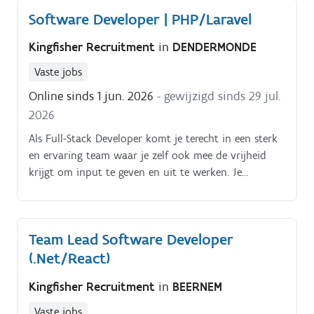
Software Developer | PHP/Laravel
Kingfisher Recruitment
in
DENDERMONDE
Vaste jobs
Online sinds 1 jun. 2026
- gewijzigd sinds 29 jul.
2026
Als Full-Stack Developer komt je terecht in een sterk
en ervaring team waar je zelf ook mee de vrijheid
krijgt om input te geven en uit te werken. Je
ontwikkelt gebruiksvriendelijke front-endoplossingen
en bouwt mee aan een performante, schaalbare back-
end. Samen met twee collega-developers en de
Team Lead Software Developer
product owners werk je aan de verdere uitbouw en
(.Net/React)
optimalisatie van het platform.
Kingfisher Recruitment
in
BEERNEM
Vaste jobs