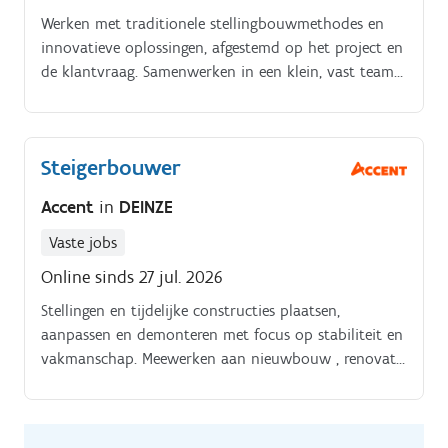
Werken met traditionele stellingbouwmethodes en
innovatieve oplossingen, afgestemd op het project en
de klantvraag. Samenwerken in een klein, vast team
van stellingbouwers en zorgen voor orde en veiligheid
op de werkplek, inclusief zorgvuldig gebruik van
gereedschap, materialen en persoonlijke
Steigerbouwer
beschermingsmiddelen.
Accent
in
DEINZE
Vaste jobs
Online sinds 27 jul. 2026
Stellingen en tijdelijke constructies plaatsen,
aanpassen en demonteren met focus op stabiliteit en
vakmanschap. Meewerken aan nieuwbouw , renovatie
en onderhoudsprojecten waar stellingen nodig zijn
voor de voortgang en veiligheid op de werf.