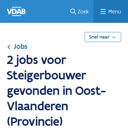
Ga
Vind
Vind
Welke
Terug
Zoek
Menu
naar
een
een
job
naar
de
job
opleiding
past
home
inhoud
bij
mij?
Snel naar
Jobs
2 jobs voor
Steigerbouwer
gevonden in Oost-
Vlaanderen
(Provincie)