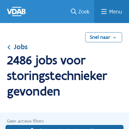
Ga
Vind
Vind
Welke
Terug
Zoek
Menu
naar
een
een
job
naar
de
job
opleiding
past
home
inhoud
bij
mij?
Snel naar
Jobs
2486 jobs voor
storingstechnieker
gevonden
Geen actieve filters