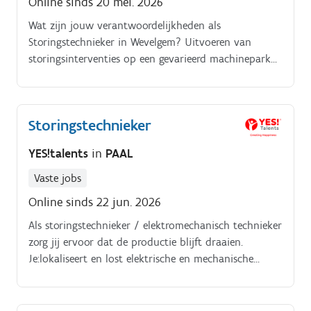
Online sinds 20 mei. 2026
Wat zijn jouw verantwoordelijkheden als
Storingstechnieker in Wevelgem? Uitvoeren van
storingsinterventies op een gevarieerd machinepark
met 12 productielijnen.
Storingstechnieker
YES!talents
in
PAAL
Vaste jobs
Online sinds 22 jun. 2026
Als storingstechnieker / elektromechanisch technieker
zorg jij ervoor dat de productie blijft draaien.
Je:lokaliseert en lost elektrische en mechanische
storingen opvoert preventief onderhoud uitdenkt
mee over technische verbeteringenondersteunt bij
projecten en optimalisatiesbeheert onderdelen en