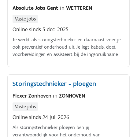
Analyseren van storingen Onderhouden van de
Absolute Jobs Gent
in
WETTEREN
productiemachines Uitvoeren van herstellingen
Vaste jobs
Online sinds 5 dec. 2025
Je werkt als storingstechnieker en daarnaast voer je
ook preventief onderhoud uit Je legt kabels, doet
voorbereidingen en assisteert bij de ingebruikname
van nieuwe machines. Je hebt voornamelijk kennis
van elektrisch onderhoud, maar trekt ook je plan bij
mechanische storingen.
Storingstechnieker - ploegen
Flexer Zonhoven
in
ZONHOVEN
Vaste jobs
Online sinds 24 jul. 2026
Als storingstechnieker ploegen ben jij
verantwoordelijk voor het onderhoud van