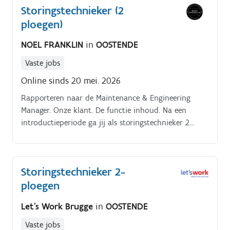
Storingstechnieker (2
technische stockbrengt structuur binnen de
ploegen)
technische dienst.
NOEL FRANKLIN
in
OOSTENDE
Vaste jobs
Online sinds 20 mei. 2026
Rapporteren naar de Maintenance & Engineering
Manager. Onze klant. De functie inhoud. Na een
introductieperiode ga jij als storingstechnieker 2
ploegen aan de slag.
Storingstechnieker 2-
ploegen
Let's Work Brugge
in
OOSTENDE
Vaste jobs