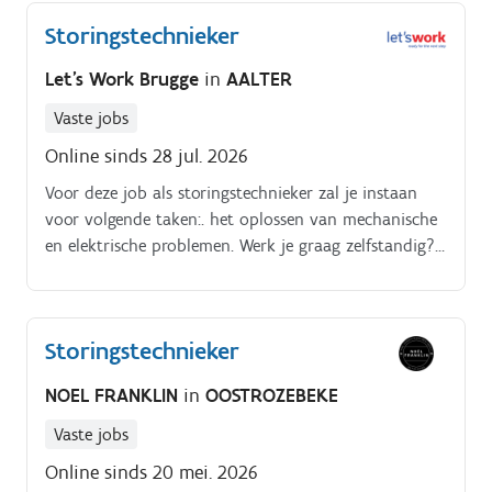
van productieapparatuurtijdens deze taken houd je
Storingstechnieker
steeds rekening met de veiligheidsprocedures
Let's Work Brugge
in
AALTER
Vaste jobs
Online sinds 28 jul. 2026
Voor deze job als storingstechnieker zal je instaan
voor volgende taken:. het oplossen van mechanische
en elektrische problemen. Werk je graag zelfstandig?
heb je een passie voor techniek?
Storingstechnieker
NOEL FRANKLIN
in
OOSTROZEBEKE
Vaste jobs
Online sinds 20 mei. 2026