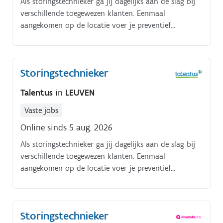
Als storingstechnieker ga jij dagelijks aan de slag bij
verschillende toegewezen klanten. Eenmaal
aangekomen op de locatie voer je preventief
onderhoud en herstellingen uit. Het is dan ook jouw
verantwoordelijkheid om ervoor te zorgen dat het
machinepark van de klant feilloos blijft draaien
Storingstechnieker
Daarnaast heb jij volgende verantwoordelijken:.
Analyseren van storingen Onderhouden van de
Talentus
in
LEUVEN
productiemachines Uitvoeren van herstellingen
Vaste jobs
Online sinds 5 aug. 2026
Als storingstechnieker ga jij dagelijks aan de slag bij
verschillende toegewezen klanten. Eenmaal
aangekomen op de locatie voer je preventief
onderhoud en herstellingen uit. Het is dan ook jouw
verantwoordelijkheid om ervoor te zorgen dat het
machinepark van de klant feilloos blijft draaien
Storingstechnieker
Daarnaast heb jij volgende verantwoordelijken:.