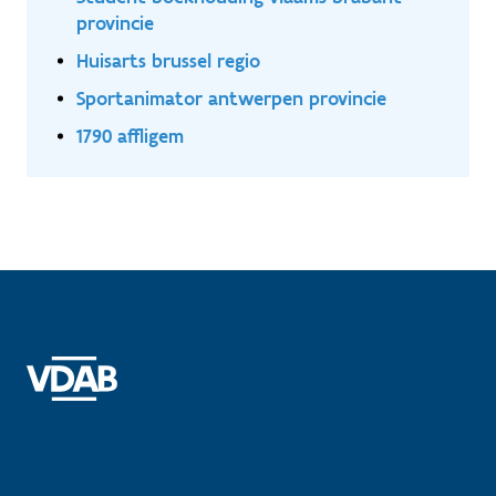
provincie
Huisarts brussel regio
Sportanimator antwerpen provincie
1790 affligem