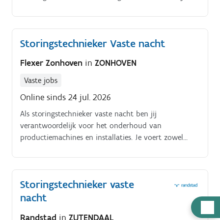
machinepark draaiende als een geoliede machine Je
staat in voor onderstaand takenpakket:.
Storingstechnieker Vaste nacht
Flexer Zonhoven
in
ZONHOVEN
Vaste jobs
Online sinds 24 jul. 2026
Als storingstechnieker vaste nacht ben jij
verantwoordelijk voor het onderhoud van
productiemachines en installaties. Je voert zowel
preventief als curatief onderhoud uit om de
machines optimaal te laten draaien.
Storingstechnieker vaste
nacht
Hulp
Randstad
in
ZUTENDAAL
nodig