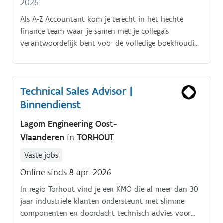
2026
Als A-Z Accountant kom je terecht in het hechte
finance team waar je samen met je collega's
verantwoordelijk bent voor de volledige boekhouding
van de verschillende entiteiten. Daarnaast sta je in
voor de rapporteringen, kwartaal- en jaarafsluitingen,
en ondersteun je bij het opstellen van budgetten en
Technical Sales Advisor |
audits. Bovendien krijg je de kans om actief mee te
Binnendienst
denken bij verbeteringen en optimalisaties van
financiële processen.
Lagom Engineering Oost-
Vlaanderen
in
TORHOUT
Vaste jobs
Online sinds 8 apr. 2026
In regio Torhout vind je een KMO die al meer dan 30
jaar industriële klanten ondersteunt met slimme
componenten en doordacht technisch advies voor