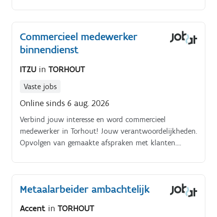
hun machines en installaties. Om aan de stijgende
klantenvraag te voldoen, wordt het interne salesteam
uitgebreid van drie naar vier collega's.
Commercieel medewerker
binnendienst
ITZU
in
TORHOUT
Vaste jobs
Online sinds 6 aug. 2026
Verbind jouw interesse en word commercieel
medewerker in Torhout! Jouw verantwoordelijkheden.
Opvolgen van gemaakte afspraken met klanten.
Ondersteuning bieden aan collega's waar nodig
Metaalarbeider ambachtelijk
Accent
in
TORHOUT