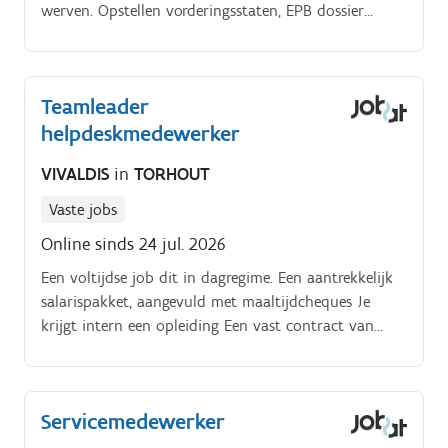
werven. Opstellen vorderingsstaten, EPB dossier
aanmaken en goedkeuren van facturatie, behoren tot
je takenpakket.
Teamleader
helpdeskmedewerker
VIVALDIS
in
TORHOUT
Vaste jobs
Online sinds 24 jul. 2026
Een voltijdse job dit in dagregime. Een aantrekkelijk
salarispakket, aangevuld met maaltijdcheques Je
krijgt intern een opleiding Een vast contract van
onbepaalde duur na geslaagde proefperiode.
Servicemedewerker