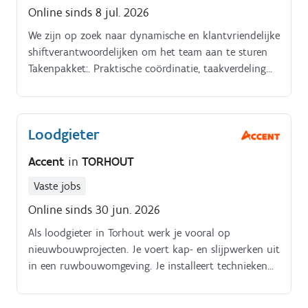
Online sinds 8 jul. 2026
We zijn op zoek naar dynamische en klantvriendelijke
shiftverantwoordelijken om het team aan te sturen
Takenpakket:. Praktische coördinatie, taakverdeling
en supervisie van de werkzaamheden van een team
medewerkers in het restaurant Opleiding, begeleiding
en evaluatie van de medewerkers Toezicht op de
Loodgieter
naleving van interne normen en procedures
(baktijden, positionering) Voldoen aan de strenge
Accent
in
TORHOUT
kwaliteit, service en hygiëne normen Volledige
verantwoordelijkheid wat betreft kascontrole,
Vaste jobs
openings- en sluitprocedures van een restaurant
Online sinds 30 jun. 2026
Als loodgieter in Torhout werk je vooral op
nieuwbouwprojecten. Je voert kap- en slijpwerken uit
in een ruwbouwomgeving. Je installeert technieken
zoals ventilatie en verwarming. Je staat in voor de
installatie en afwerking van badkamers.