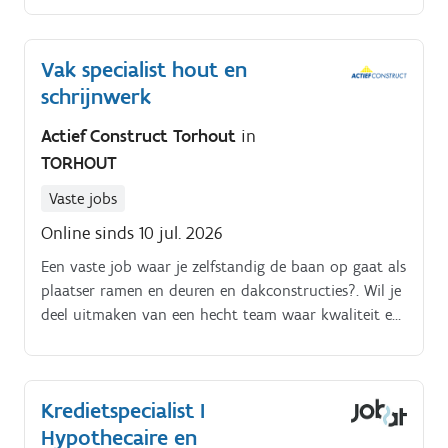
Vak specialist hout en
schrijnwerk
Actief Construct Torhout
in
TORHOUT
Vaste jobs
Online sinds 10 jul. 2026
Een vaste job waar je zelfstandig de baan op gaat als
plaatser ramen en deuren en dakconstructies?. Wil je
deel uitmaken van een hecht team waar kwaliteit en
vakmanschap écht tellen?. Én daarbij dichtbij in
jouw regio werken? Dan is is deze job wellicht de
jouwe Als ervaren schrijnwerker werk je zelfstandig
Kredietspecialist I
aan uiteenlopende projecten Van het plaatsen van
Hypothecaire en
ramen en deuren tot dakconstructies, steeds heb jij