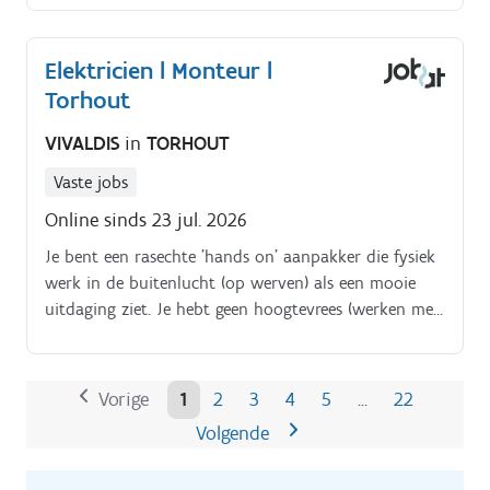
Elektricien l Monteur l
Torhout
VIVALDIS
in
TORHOUT
Vaste jobs
Online sinds 23 jul. 2026
Je bent een rasechte 'hands on' aanpakker die fysiek
werk in de buitenlucht (op werven) als een mooie
uitdaging ziet. Je hebt geen hoogtevrees (werken met
een hoogwerker of op stellingen komt voor).
Vorige
1
2
3
4
5
22
…
Volgende