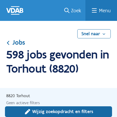
Ga
Vind
Vind
Welke
Terug
Zoek
Menu
naar
een
een
job
naar
de
job
opleiding
past
home
inhoud
bij
mij?
Snel naar
Jobs
598 jobs gevonden in
Torhout (8820)
8820 Torhout
Geen actieve filters
Wijzig zoekopdracht en filters