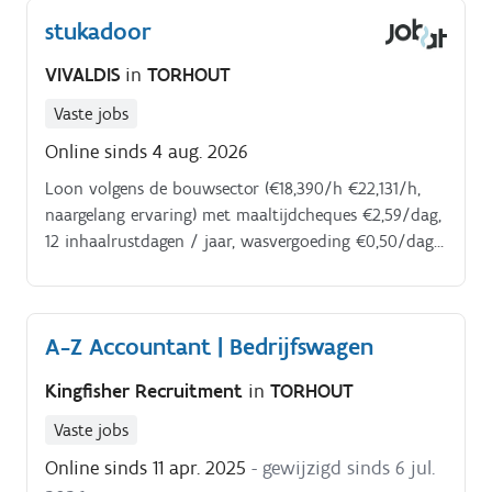
en zie je strikt toe op veiligheid en correcte
stukadoor
uitvoering.
VIVALDIS
in
TORHOUT
Vaste jobs
Online sinds 4 aug. 2026
Loon volgens de bouwsector (€18,390/h €22,131/h,
naargelang ervaring) met maaltijdcheques €2,59/dag,
12 inhaalrustdagen / jaar, wasvergoeding €0,50/dag
en km vergoeding en getrouwheidszegels. Een job
waar je zich kan ontplooien ?
A-Z Accountant | Bedrijfswagen
Kingfisher Recruitment
in
TORHOUT
Vaste jobs
Online sinds 11 apr. 2025
- gewijzigd sinds 6 jul.