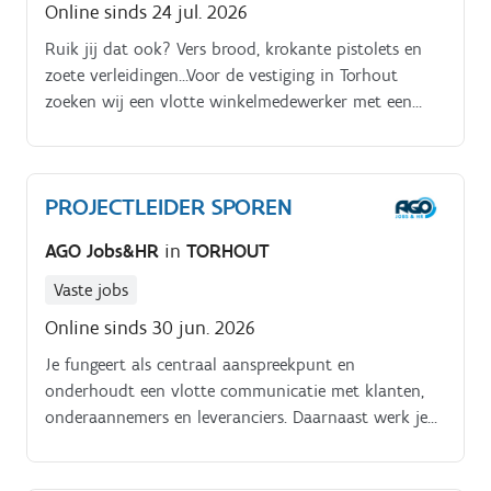
Online sinds 24 jul. 2026
Ruik jij dat ook? Vers brood, krokante pistolets en
zoete verleidingen…Voor de vestiging in Torhout
zoeken wij een vlotte winkelmedewerker met een
grote glimlach en veel goesting om erin te vliegen!
PROJECTLEIDER SPOREN
AGO Jobs&HR
in
TORHOUT
Vaste jobs
Online sinds 30 jun. 2026
Je fungeert als centraal aanspreekpunt en
onderhoudt een vlotte communicatie met klanten,
onderaannemers en leveranciers. Daarnaast werk je
nauw samen met werfleiders en administratieve
projectondersteuning, coördineer je onderaannemers