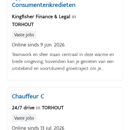
oog voor detail en precisie.
Consumentenkredieten
Kingfisher Finance & Legal
in
TORHOUT
Vaste jobs
Online sinds 9 jun. 2026
Teamwork en sfeer staan centraal in deze warme en
brede omgeving; bovendien kan je genieten van een
uitstekend en voortdurend groeitraject om je
persoonlijke vaardigheden en expertise verder te
ontwikkelen.
Chauffeur C
24/7 drive
in
TORHOUT
Vaste jobs
Online sinds 13 jul. 2026