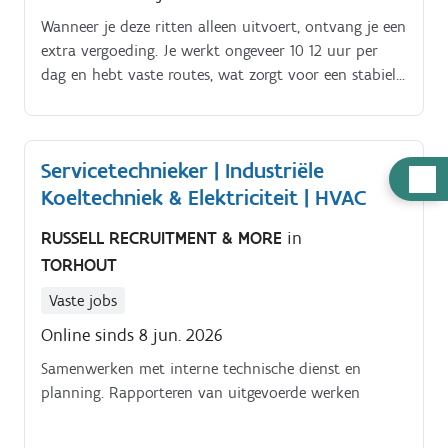
Wanneer je deze ritten alleen uitvoert, ontvang je een
extra vergoeding. Je werkt ongeveer 10 12 uur per
dag en hebt vaste routes, wat zorgt voor een stabiele
werkomgeving Naast het ophalen van rolcontainers,
behoort het af en toe naar de garage brengen van de
vrachtwagen voor periodiek onderhoud ook tot
Servicetechnieker | Industriële
jouw taken.
Hulp
Koeltechniek & Elektriciteit | HVAC
nodig
RUSSELL RECRUITMENT & MORE
in
TORHOUT
Vaste jobs
Online sinds 8 jun. 2026
Samenwerken met interne technische dienst en
planning. Rapporteren van uitgevoerde werken