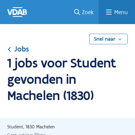
Ga
Vind
Vind
Welke
Terug
Zoek
Menu
naar
een
een
job
naar
de
job
opleiding
past
home
inhoud
bij
mij?
Snel naar
Jobs
1 jobs voor Student
gevonden in
Machelen (1830)
Student, 1830 Machelen
Geen actieve filters