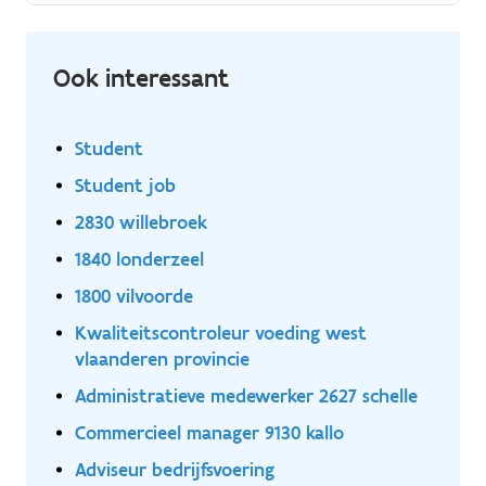
klanten optimaal kunnen bedienen. Voor ons Sales
Support / Commercial Excellence Team in Diegem
zoeken we een gemotiveerde jobstudenten die ons
Ook interessant
tijdens de vakantieperiode ondersteunt bij diverse
projecten rond data, administratie en
procesoptimalisatie.
Student
Student job
2830 willebroek
1840 londerzeel
1800 vilvoorde
Kwaliteitscontroleur voeding west
vlaanderen provincie
Administratieve medewerker 2627 schelle
Commercieel manager 9130 kallo
Adviseur bedrijfsvoering