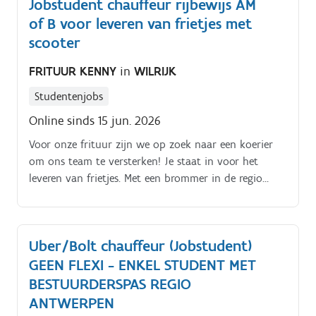
Jobstudent chauffeur rijbewijs AM
01/09 t.e.m. 30/09 (volledige maand). Werkuren en
of B voor leveren van frietjes met
starttijden variëren volgens planning en worden tijdig
meegedeeld
scooter
FRITUUR KENNY
in
WILRIJK
Studentenjobs
Online sinds 15 jun. 2026
Voor onze frituur zijn we op zoek naar een koerier
om ons team te versterken! Je staat in voor het
leveren van frietjes. Met een brommer in de regio
Wilrijk Indien je in het bezit bent van een rijbewijs A
of B, ben je automatisch in het bezit van een
rijbewijs AM en mag je met onze brommer tot 45
Uber/Bolt chauffeur (Jobstudent)
km/uur rijden.
GEEN FLEXI - ENKEL STUDENT MET
BESTUURDERSPAS REGIO
ANTWERPEN