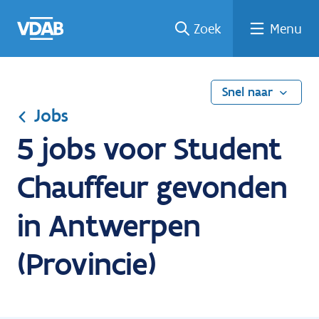
Ga
Vind
Vind
Welke
Terug
Zoek
Menu
naar
een
een
job
naar
de
job
opleiding
past
home
inhoud
bij
mij?
Snel naar
Jobs
5 jobs voor Student
Chauffeur gevonden
in Antwerpen
(Provincie)