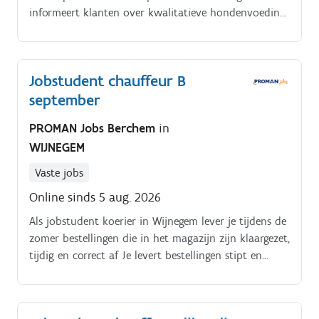
informeert klanten over kwalitatieve hondenvoeding
en supplementen, geeft advies en overtuigt hen van
de producten.
Jobstudent chauffeur B
september
PROMAN Jobs Berchem
in
WIJNEGEM
Vaste jobs
Online sinds 5 aug. 2026
Als jobstudent koerier in Wijnegem lever je tijdens de
zomer bestellingen die in het magazijn zijn klaargezet,
tijdig en correct af Je levert bestellingen stipt en
nauwkeurig Je bezorgt goederen veilig en volgens
planning aan apothekers en zorgpartners Je draagt
bij aan een vlotte en betrouwbare service. Periode: