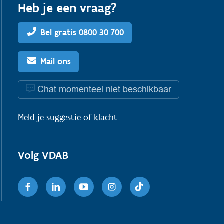
Heb je een vraag?
Bel gratis 0800 30 700
Mail ons
Chat momenteel niet beschikbaar
Meld je
suggestie
of
klacht
Volg VDAB
Facebook
Linkedin
Youtube
Instagram
TikTok