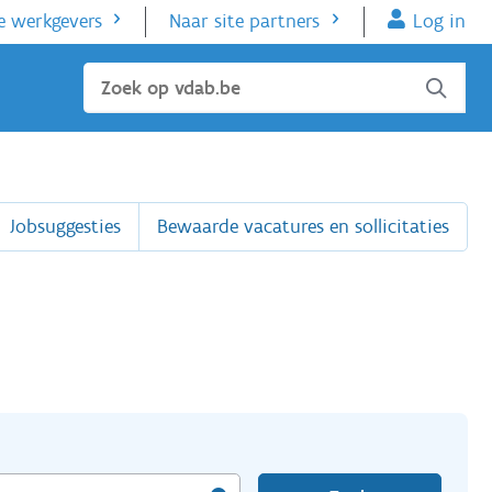
e werkgevers
Naar site partners
Log in
Sluiten
Jobsuggesties
Bewaarde vacatures en sollicitaties