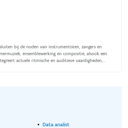
sluiten bij de noden van instrumentisten, zangers en
amermuziek, ensemblewerking en compositie, alsook een
tegreert actuele ritmische en auditieve vaardigheden,
 zelfevaluatie en professionele voorbereiding Je bouwt een
den Je maakt deel uit van de vakgroep Klassieke Muziek en
omenten Met vragen over deze vacature kan je terecht bij
ink@hogent.be) of Rilke Broekaert, coördinator
t
Data analist