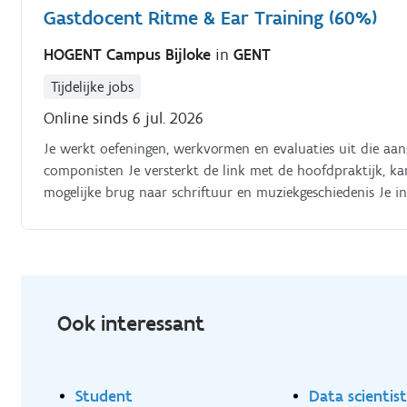
Gastdocent Ritme & Ear Training (60%)
HOGENT Campus Bijloke
in
GENT
Tijdelijke jobs
Online sinds 6 jul. 2026
Je werkt oefeningen, werkvormen en evaluaties uit die aan
componisten Je versterkt de link met de hoofdpraktijk, k
mogelijke brug naar schriftuur en muziekgeschiedenis Je in
waaronder groepsintonatie Je stimuleert zelfstandig leren,
positieve werkrelatie uit met je collega’s en leidinggeven
participeert aan vergaderingen, deliberaties en feedbackm
Wim Konink, vakgroepvoorzitter Klassieke Muziek (wim.kon
personeelsaangelegenheden (rilke.broekaert@hogent.be).
Ook interessant
Student
Data scientis