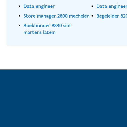
Data engineer
Data enginee
Store manager 2800 mechelen
Begeleider 82
Boekhouder 9830 sint
martens latem