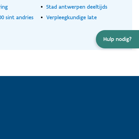
ring
Stad antwerpen deeltijds
00 sint andries
Verpleegkundige late
Hulp nodig?