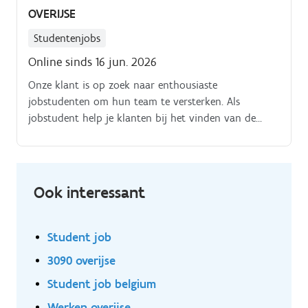
OVERIJSE
Studentenjobs
Online sinds 16 jun. 2026
Onze klant is op zoek naar enthousiaste
jobstudenten om hun team te versterken. Als
jobstudent help je klanten bij het vinden van de
juiste producten, assisteer je bij de kassa, zorg je voor
een opgeruimde winkel en help je met het aanvullen
van de voorraad. Je werkt in een dynamische
omgeving waar geen dag hetzelfde is en waar je veel
Ook interessant
kunt leren over de retailsector.
Student job
3090 overijse
Student job belgium
Werken overijse