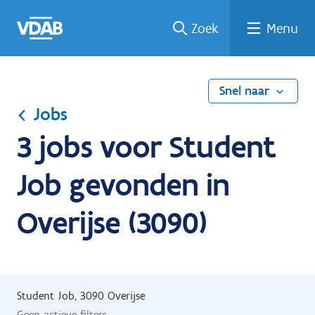
Ga
Vind
Vind
Welke
Terug
Zoek
Menu
naar
een
een
job
naar
de
job
opleiding
past
home
inhoud
bij
mij?
Snel naar
Jobs
3 jobs voor Student
Job gevonden in
Overijse (3090)
Student Job, 3090 Overijse
Geen actieve filters