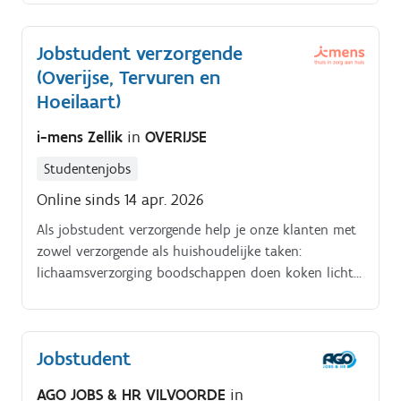
maakt deel uit van het team verzorgenden en wordt
ondersteund door een sectorverantwoordelijke die je
Jobstudent verzorgende
met raad en daad bijstaat.
(Overijse, Tervuren en
Hoeilaart)
i-mens Zellik
in
OVERIJSE
Studentenjobs
Online sinds 14 apr. 2026
Als jobstudent verzorgende help je onze klanten met
zowel verzorgende als huishoudelijke taken:
lichaamsverzorging boodschappen doen koken licht
huishoudelijk werk. Je maakt deel uit van het team
verzorgenden en wordt ondersteund door een
sectorverantwoordelijke die je met raad en daad
Jobstudent
bijstaat.
AGO JOBS & HR VILVOORDE
in