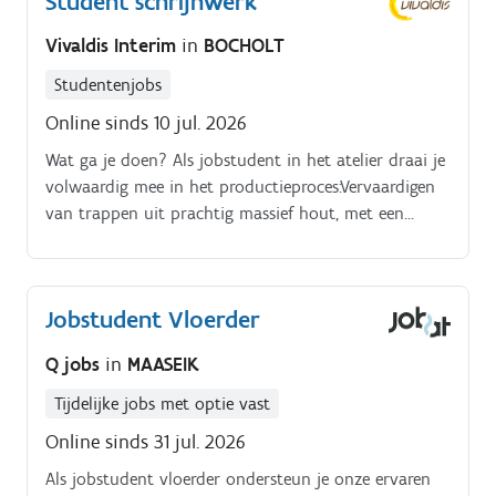
Student schrijnwerk
Opvolgen, vragen beantwoorden, een afspraak
voorstellen of de nieuwe generatie toestellen
Vivaldis Interim
in
BOCHOLT
presenteren,.
Studentenjobs
Online sinds 10 jul. 2026
Wat ga je doen? Als jobstudent in het atelier draai je
volwaardig mee in het productieproces:Vervaardigen
van trappen uit prachtig massief hout, met een
scherp oog voor kwaliteit en detail.
Jobstudent Vloerder
Q jobs
in
MAASEIK
Tijdelijke jobs met optie vast
Online sinds 31 jul. 2026
Als jobstudent vloerder ondersteun je onze ervaren