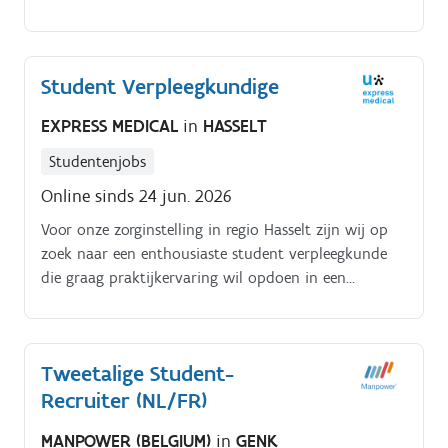
bezoekers. Zie jezelf als een mix van coach en redder
– altijd alert, maar ook toegankelijk.
Student Verpleegkundige
EXPRESS MEDICAL
in
HASSELT
Studentenjobs
Online sinds 24 jun. 2026
Voor onze zorginstelling in regio Hasselt zijn wij op
zoek naar een enthousiaste student verpleegkunde
die graag praktijkervaring wil opdoen in een
professionele zorgomgeving Als student
verpleegkundige ondersteun je het vaste zorgteam bij
de dagelijkse verpleegkundige taken en draag je bij
Tweetalige Student-
aan een kwaliteitsvolle en warme zorg voor onze
Recruiter (NL/FR)
patiënten/bewoners Jouw taken. Ondersteunen bij
verpleegkundige zorg (volgens je opleidingsniveau).
MANPOWER (BELGIUM)
in
GENK