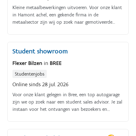
Kleine metaalbewerkingen uitvoeren. Voor onze klant
in Hamont achel, een gekende firma in de
metaalsector zijn wij op zoek naar gemotiveerde
studenten om het team te versterken! Je
takenpakket? Bijspringen in de productie.
Bevoorraden productie.
Student showroom
Flexer Bilzen
in
BREE
Studentenjobs
Online sinds 28 jul. 2026
Voor onze klant gelegen in Bree, een top autogarage
zijn we op zoek naar een student sales advisor. Je zal
instaan voor het ontvangen van bezoekers en
begeleiden in de showroom. Verder ondersteun je mee
aan het onthaal en help je bij het inplannen van
testritten.