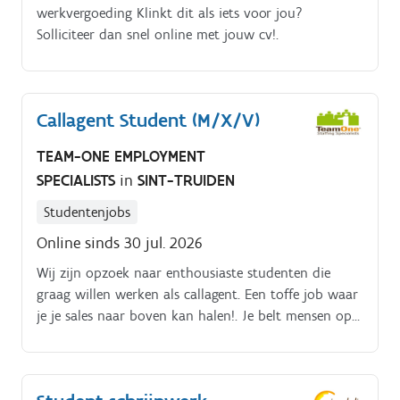
werkvergoeding Klinkt dit als iets voor jou?
Solliciteer dan snel online met jouw cv!.
Callagent Student (M/X/V)
TEAM-ONE EMPLOYMENT
SPECIALISTS
in
SINT-TRUIDEN
Studentenjobs
Online sinds 30 jul. 2026
Wij zijn opzoek naar enthousiaste studenten die
graag willen werken als callagent. Een toffe job waar
je je sales naar boven kan halen!. Je belt mensen op
om een gehoortest vrijblijvend en gratis te komen
uittesten Je neemt contact op met personen die al
klant zijn en hun verder opvolgen Jouw taken?. -