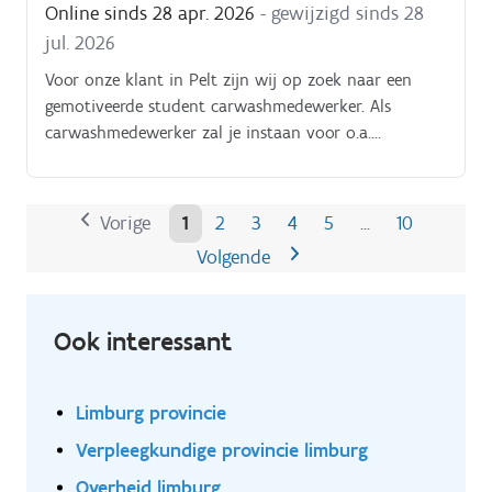
Online sinds 28 apr. 2026
- gewijzigd sinds 28
jul. 2026
Voor onze klant in Pelt zijn wij op zoek naar een
gemotiveerde student carwashmedewerker. Als
carwashmedewerker zal je instaan voor o.a.
Schoonmaken van personenwagens (binnen- en
buitenkant) Verplaatsen van de wagens.
Klantencontact ( specifieke eisen van klanten voor de
Vorige
1
2
3
4
5
10
…
schoonmaak van de wagen)
Volgende
Ook interessant
Limburg provincie
Verpleegkundige provincie limburg
Overheid limburg