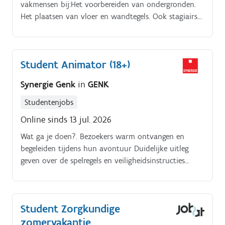
vakmensen bij:Het voorbereiden van ondergronden.
Het plaatsen van vloer en wandtegels. Ook stagiairs
zijn van harte welkom om praktijkervaring op te
doen! Jobomschrijving.
Student Animator (18+)
Synergie Genk
in
GENK
Studentenjobs
Online sinds 13 jul. 2026
Wat ga je doen?. Bezoekers warm ontvangen en
begeleiden tijdens hun avontuur ️Duidelijke uitleg
geven over de spelregels en veiligheidsinstructies
Ervoor zorgen dat elke game-ervaring vlot van start
gaat Een oogje in het zeil houden tijdens de
verschillende sessies Klanten bedienen aan de bar en
Student Zorgkundige
in het horecagedeelte Mee zorgen voor een nette,
zomervakantie
verzorgde en uitnodigende locatie Een handje