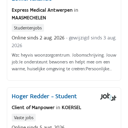
toesteken tijdens verjaardagsfeesten, teambuildings
Express Medical Antwerpen
in
en andere evenementen Elke bezoeker een
MAASMECHELEN
onvergetelijke ervaring bezorgen
Studentenjobs
Online sinds 2 aug. 2026
- gewijzigd sinds 3 aug.
2026
Wzc heyvis woonzorgcentrum. Jobomschrijving. Jouw
job:Je ondersteunt bewoners en helpt mee om een
warme, huiselijke omgeving te creëren:Persoonlijke
zorg en begeleiding. Aandacht en fijne momenten
bieden.
Hoger Redder - Student
Client of Manpower
in
KOERSEL
Vaste jobs
Online sinds 5 aug. 2026