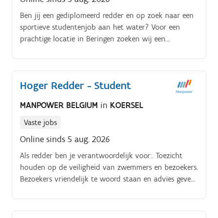
Ben jij een gediplomeerd redder en op zoek naar een
sportieve studentenjob aan het water? Voor een
prachtige locatie in Beringen zoeken wij een
enthousiaste en verantwoordelijke redder die de
veiligheid van zwemmers en bezoekers garandeert.
Hoger Redder - Student
MANPOWER BELGIUM
in
KOERSEL
Vaste jobs
Online sinds 5 aug. 2026
Als redder ben je verantwoordelijk voor:. Toezicht
houden op de veiligheid van zwemmers en bezoekers.
Bezoekers vriendelijk te woord staan en advies geven.
Snel en correct handelen in noodsituaties. Toepassen
van veiligheids en hygiënemaatregelen.