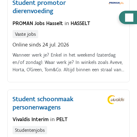
Student promotor
dierenvoeding
Hulp
PROMAN Jobs Hasselt
in
HASSELT
nodig
Vaste jobs
Online sinds 24 jul. 2026
Wanneer werk je? Enkel in het weekend (zaterdag
en/of zondag). Waar werk je? In winkels zoals Aveve,
Horta, O’Green, Tom&Co. Altijd binnen een straal van
30 km van je woonplaats➤ Eigen vervoer is
noodzakelijk
Student schoonmaak
personenwagens
Vivaldis Interim
in
PELT
Studentenjobs