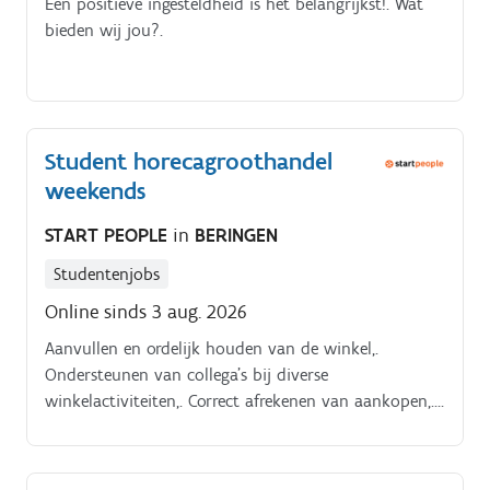
Een positieve ingesteldheid is het belangrijkst!. Wat
bieden wij jou?.
Student horecagroothandel
weekends
START PEOPLE
in
BERINGEN
Studentenjobs
Online sinds 3 aug. 2026
Aanvullen en ordelijk houden van de winkel,.
Ondersteunen van collega's bij diverse
winkelactiviteiten,. Correct afrekenen van aankopen,.
Zorgen voor een nette en ordelijke kassazone,. Wat ga
je doen?. Klanten vriendelijk verder helpen aan de
kassa,.