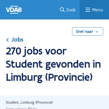
Ga
Vind
Vind
Welke
Terug
Zoek
Menu
naar
een
een
job
naar
de
job
opleiding
past
home
inhoud
bij
mij?
Snel naar
Jobs
270 jobs voor
Student gevonden in
Limburg (Provincie)
Student, Limburg (Provincie)
Geen actieve filters