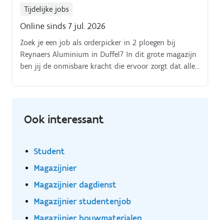
voert diverse algemene magazijntaken uit Je draagt
Tijdelijke jobs
mee zorg voor een nette, veilige en georganiseerde
Online sinds 7 jul. 2026
magazijnomgeving.
Zoek je een job als orderpicker in 2 ploegen bij
Reynaers Aluminium in Duffel? In dit grote magazijn
ben jij de onmisbare kracht die ervoor zorgt dat alle
bestellingen vlot en netjes klaarstaan voor transport
naar de klanten.
Ook interessant
Student
Magazijnier
Magazijnier dagdienst
Magazijnier studentenjob
Magazijnier bouwmaterialen