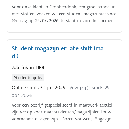
Voor onze klant in Grobbendonk, een groothandel in
meststoffen, zoeken wij een student magazijnier voor
één dag op 29/07/2026. Je staat in voor het nemen
van stalen van meststoffen wanneer het schipt zijn
lading komt leveren. Je verzamelt de verschillende
emmers die later worden doorgegeven aan het labo
Student magazijnier late shift (ma-
di)
JobLink
in
LIER
Studentenjobs
Online sinds 30 jul. 2025
- gewijzigd sinds 29
apr. 2026
Voor een bedrijf gespecialiseerd in maatwerk textiel
zijn we op zoek naar studenten/magazijnier. Jouw
voornaamste taken zijn:- Dozen vouwen;- Magazijn
opruimen;- Eenvoudige referenties verwerken.