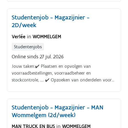
Studentenjob - Magazijnier -
2D/week
Verlée
in
WOMMELGEM
Studentenjobs
Online sinds 27 jul. 2026
Jouw taken:✔️ Plaatsen en opvolgen van
voorraadbestellingen, voorraadbeheer en
stockcontrole, …. ✔️ Opzoeken van onderdelen voor
interne en externe verkoop. ✔️ Kwalitatieve en
kwantitatieve controle van onderdelen bij ontvangst.
✔️ Correct registreren van de inkomende en uitgaande
Studentenjob - Magazijnier - MAN
onderdelen.
Wommelgem (2d/week)
MAN TRUCK EN BUS
in
WOMMELGEM