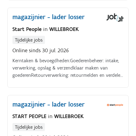
magazijnier - lader losser
Start People
in
WILLEBROEK
Tijdelijke jobs
Online sinds 30 jul. 2026
Kerntaken & bevoegdheden:Goederenbeheer: intake,
verwerking, opslag & verzendklaar maken van
goederenRetourverwerking: retourmelden en verdelen
van goederen van interne en externe technische
dienstenTransport & distributie: intern transport
naar de repair afdeling, verdelen van goederen over
magazijnier - lader losser
shuttles en magazijnlocatiesProcesverbetering: actief
meedenken over optimalisatie en efficiëntere
START PEOPLE
in
WILLEBROEK
werkwijzen aandragen
Tijdelijke jobs