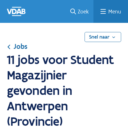
Ga
Vind
Vind
Welke
Terug
Zoek
Menu
naar
een
een
job
naar
de
job
opleiding
past
home
inhoud
bij
mij?
Snel naar
Jobs
11 jobs voor Student
Magazijnier
gevonden in
Antwerpen
(Provincie)