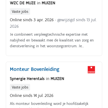
WZC DE MUZE
in
MUIZEN
Vaste jobs
Online sinds 3 apr. 2026
- gewijzigd sinds 13 jul.
2026
Je combineert verpleegtechnische expertise met
nabijheid en bewaakt mee de kwaliteit van zorg en
dienstverlening in het woonzorgcentrum. Je
dagelijkse bezigheden bestaan uit:je voert
verpleegkundige handelingen uit volgens de geldende
richtlijnen;je volgt zorgplannen op en bewaakt de
Monteur Bovenleiding
continuïteit van zorg;je observeert en rapporteert
veranderingen in gezondheidstoestand;je bent
Synergie Herentals
in
MUIZEN
aanspreekpunt voor bewoners, familie en artsen;je
ondersteunt en begeleidt zorgkundigen in de
Vaste jobs
dagelijkse werking;je neemt administratieve taken op
Online sinds 14 jul. 2026
in functie van zorgkwaliteit
Als monteur bovenleiding word je hoofdzakelijk