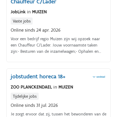
Chauffeur C/Lader
JobLink
in
MUIZEN
Vaste jobs
Online sinds 24 apr. 2026
Voor een bedrijf regio Muizen zijn wij opzoek naar
een Chauffeur C/Lader. Jouw voornaamste taken
zijn:- Besturen van de inzamelwagen;- Ophalen en
laden van afval;- Controleren van aangeboden afval
en registreren van fouten;- Leegmaken van de
vrachtwagen op de overslagplaats;- Correct invullen
jobstudent horeca 18+
van boorddocumenten
ZOO PLANCKENDAEL
in
MUIZEN
Tijdelijke jobs
Online sinds 31 jul. 2026
Je zorgt ervoor dat zij, tussen het bewonderen van de