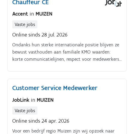
Chauffeur CE
Accent
in
MUIZEN
Vaste jobs
Online sinds 28 jul. 2026
Ondanks hun sterke internationale positie blijven ze
bewust vasthouden aan familiale KMO waarden:
korte communicatielijnen, respect voor medewerkers
en een sterke teamgeest. De groep beschikt over 7
geïntegreerde spoorterminals verspreid over 5
Europese landen en beheert haar activiteiten volledig
Customer Service Medewerker
autonoom.
JobLink
in
MUIZEN
Vaste jobs
Online sinds 24 apr. 2026
Voor een bedrijf regio Muizen zijn wij opzoek naar