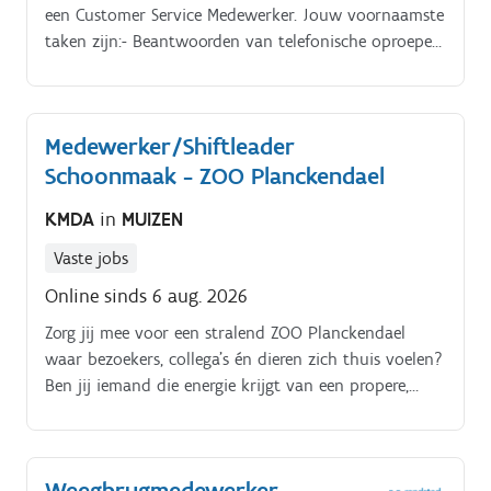
een Customer Service Medewerker. Jouw voornaamste
taken zijn:- Beantwoorden van telefonische oproepen
van klanten;- Verwerken en opvolgen van e-mails;-
Registreren van meldingen, vragen en klachten;-
Administratieve opvolging van dossiers;-
Medewerker/Shiftleader
Doorverwijzen naar de juiste dienst indien nodig.
Schoonmaak - ZOO Planckendael
KMDA
in
MUIZEN
Vaste jobs
Online sinds 6 aug. 2026
Zorg jij mee voor een stralend ZOO Planckendael
waar bezoekers, collega’s én dieren zich thuis voelen?
Ben jij iemand die energie krijgt van een propere,
veilige en aangename omgeving?
Weegbrugmedewerker