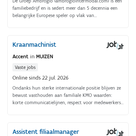
De Groep Ambrogio (ambrogiointermodal.com) is een
familiebedrijf en is sedert meer dan 5 decennia een
belangrijke Europese speler op vlak van
gecombineerd (spoor/weg) vervoer. Deze
vervoerswijze wint aan marktaandeel wegens
groeiende wegcongestie en millieuaspecten Met
Kraanmachinist
kantoren en eigen terminals in België, Italië,
Duitsland, Frankrijk bieden wij door to door
Accent
in
MUIZEN
tranportdiensten met een volledig eigen
infrastructuur (terminals, wagons, containers,
Vaste jobs
magazijnen,.).
Online sinds 22 jul. 2026
Ondanks hun sterke internationale positie blijven ze
bewust vasthouden aan familiale KMO waarden:
korte communicatielijnen, respect voor medewerkers
en een sterke teamgeest. De groep beschikt over 7
geïntegreerde spoorterminals verspreid over 5
Europese landen en beheert haar activiteiten volledig
Assistent filiaalmanager
autonoom.