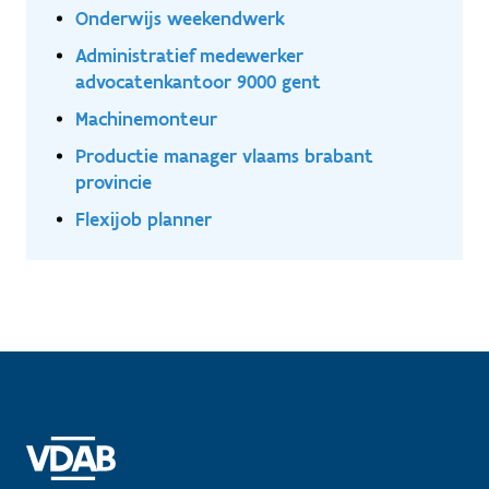
Onderwijs weekendwerk
Administratief medewerker
advocatenkantoor 9000 gent
Machinemonteur
Productie manager vlaams brabant
provincie
Flexijob planner