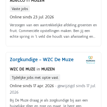
ADECCO
in
MUIZEN
Vaste jobs
Online sinds 23 jul. 2026
Verzorgen van een aantrekkelijke afdeling groenten en
fruit. Commerciële opstellingen maken. Ben jij een
echte spring in 't veld die houdt van afwisseling en
graag de handen uit de mouwen steekt?. Dan
hebben wij dé job voor jou!.
Zorgkundige - WZC De Muze
WZC DE MUZE
in
MUIZEN
Tijdelijke jobs met optie vast
Online sinds 17 apr. 2026
- gewijzigd sinds 17 jul.
2026
Bij De Muze draag je als zorgkundige bij aan een
huiselijke sfeer en zorg op maat. Je bent een