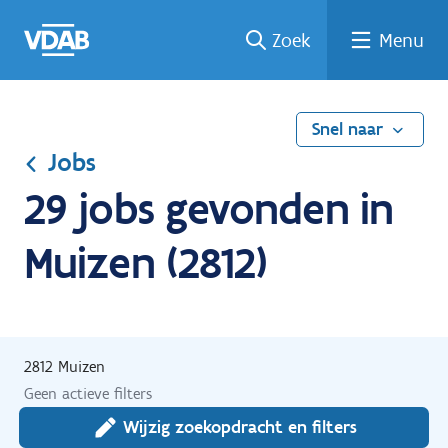
Ga
Vind
Vind
Welke
Terug
Zoek
Menu
naar
een
een
job
naar
de
job
opleiding
past
home
inhoud
bij
mij?
Snel naar
Jobs
29 jobs gevonden in
Muizen (2812)
2812 Muizen
Geen actieve filters
Wijzig zoekopdracht en filters