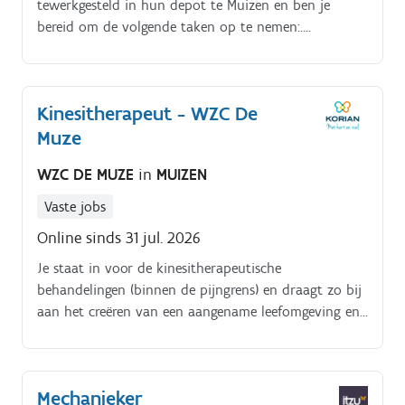
tewerkgesteld in hun depot te Muizen en ben je
bereid om de volgende taken op te nemen:.
Ondersteunen van je collega’s die instaan voor het
monteren, demonteren en het verwisselen van
onderdelen van de bovenleiding door middel van
Kinesitherapeut - WZC De
voorbereid werk te doen op de depot Verzamelen en
Muze
samenstellen van de verschillende onderdelen
die nodig zijn voor de uit te voeren werken aan de
WZC DE MUZE
in
MUIZEN
bovenleiding Indien gevraagd, ga je ook naar werven
om de gevraagde stukken op te pikken Tijdens
Vaste jobs
drukkere periodes ben je ook bereid om jouw
Online sinds 31 jul. 2026
collega’s op de werf bij te staan. Deze werven zijn
verspreid over heel België waarbij onze monteurs
Je staat in voor de kinesitherapeutische
zeer vaak ’s nachts en in het weekend aan de slag
behandelingen (binnen de pijngrens) en draagt zo bij
zijn
aan het creëren van een aangename leefomgeving en
goede begeleiding van de bewoners. Je neemt deel
aan het wekelijkse multidisciplinaire overleg,
adviseert de zorgequipe, werkt mee aan het
Mechanieker
valpreventiebeleid en stimuleert samen met de