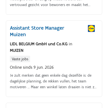
vertrouwd gezicht voor bewoners en maakt het
verschil in kleine momenten van aandacht. Je werkt
nauw samen met verpleegkundigen en collega’s om
kwaliteitsvolle, persoonsgerichte zorg te bieden. Jouw
Assistant Store Manager
dagelijkse bezigheden bestaan uit:je voert
Muizen
gedelegeerde verzorgende en verpleegkundige
handelingen uit;je staat in voor dagelijkse verzorging
LIDL BELGIUM GmbH und Co.KG
in
en hygiëne;je biedt comfortzorg en preventieve zorg;je
MUIZEN
observeert en rapporteert veranderingen;je
ondersteunt bij maaltijden, medicatie en dagelijkse
Vaste jobs
activiteiten;je draagt bij aan orde en netheid op de
Online sinds 9 jun. 2026
afdeling.
Je zult merken dat geen enkele dag dezelfde is: de
dagelijkse planning, de rekken vullen, het team
motiveren … Maar een winkel laten draaien is niet zo
makkelijk als de meeste mensen denken. Als wij ons
werk niet goed doen, dan merken onze klanten dat
meteen.