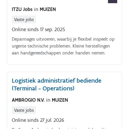
hoofdverpleegkundige, verpleegkundigen en
ITZU Jobs
in
MUIZEN
zorgkundigen de fysieke mogelijkheden,
zelfredzaamheid en eigenwaarde van de bewoners.
Vaste jobs
Online sinds 17 sep. 2025
Depannages uitvoeren, waarbij je flexibel inspeelt op
urgente technische problemen. Kleine herstellingen
aan handgereedschappen onder handen nemen.
Logistiek administratief bediende
(Terminal - Operations)
AMBROGIO N.V.
in
MUIZEN
Vaste jobs
Online sinds 27 jul. 2026