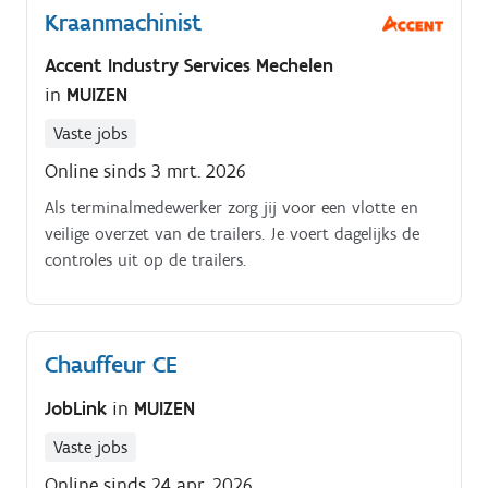
Kraanmachinist
hulpdienstenregistreren van gebeurtenissen en zorgen
voor een correcte administratieve opvolgingmee
Accent Industry Services Mechelen
bijdragen aan een veilige omgeving voor klanten
in
MUIZEN
Vaste jobs
Online sinds 3 mrt. 2026
Als terminalmedewerker zorg jij voor een vlotte en
veilige overzet van de trailers. Je voert dagelijks de
controles uit op de trailers.
Chauffeur CE
JobLink
in
MUIZEN
Vaste jobs
Online sinds 24 apr. 2026