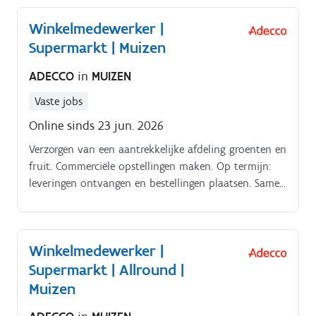
inzet van onze fantastische medewerkers brengen we
Winkelmedewerker |
huishoudens op orde.
Supermarkt | Muizen
ADECCO
in
MUIZEN
Vaste jobs
Online sinds 23 jun. 2026
Verzorgen van een aantrekkelijke afdeling groenten en
fruit. Commerciële opstellingen maken. Op termijn:
leveringen ontvangen en bestellingen plaatsen. Samen
met je collega's zorg je elke dag voor een aangename
winkelervaring voor de klanten
Winkelmedewerker |
Supermarkt | Allround |
Muizen