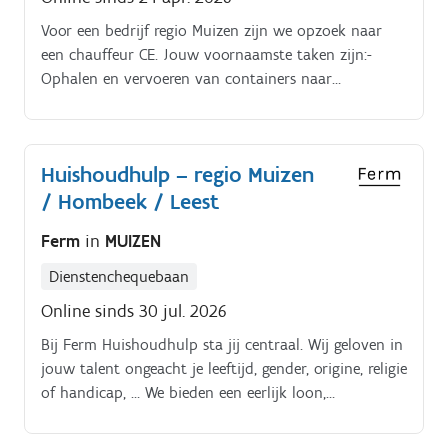
Voor een bedrijf regio Muizen zijn we opzoek naar
een chauffeur CE. Jouw voornaamste taken zijn:-
Ophalen en vervoeren van containers naar
overslagstations of verwerkers;- Lossen van
containers op locatie;- Correct invullen en opvolgen
van transportdocumenten.
Huishoudhulp – regio Muizen
/ Hombeek / Leest
Ferm
in
MUIZEN
Dienstenchequebaan
Online sinds 30 jul. 2026
Bij Ferm Huishoudhulp sta jij centraal. Wij geloven in
jouw talent ongeacht je leeftijd, gender, origine, religie
of handicap, … We bieden een eerlijk loon,
persoonlijke begeleiding, waardevolle coaching en
opleidingen die perfect bij jou passen Dankzij de