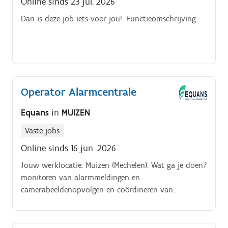
Online sinds 23 jul. 2026
Dan is deze job iets voor jou!. Functieomschrijving.
Operator Alarmcentrale
Equans
in
MUIZEN
Vaste jobs
Online sinds 16 jun. 2026
Jouw werklocatie: Muizen (Mechelen). Wat ga je doen?
monitoren van alarmmeldingen en
camerabeeldenopvolgen en coördineren van
interventies in overleg met klanten, collega’s en
externe partnersduidelijk en professioneel
communiceren met klanten, collega’s en