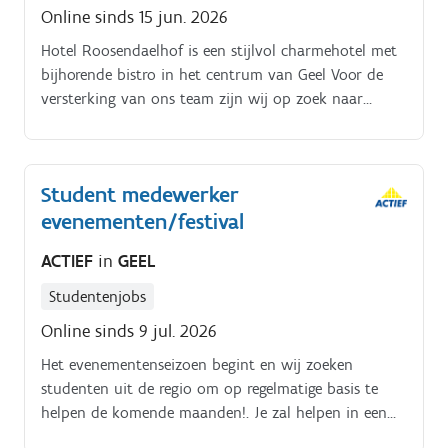
Online sinds 15 jun. 2026
Hotel Roosendaelhof is een stijlvol charmehotel met
bijhorende bistro in het centrum van Geel Voor de
versterking van ons team zijn wij op zoek naar
gemotiveerde student of flexi voor housekeeping in
het weekend Voor ons hotel zijn wij op zoek naar
een gemotiveerde student of flexi jobber voor de
Student medewerker
schoonmaak van hotelkamers en gemeenschappelijke
evenementen/festival
ruimtes op zaterdag en zondag Taken:. ✔
Schoonmaken en onderhouden van hotelkamers.
ACTIEF
in
GEEL
Studentenjobs
Online sinds 9 jul. 2026
Het evenementenseizoen begint en wij zoeken
studenten uit de regio om op regelmatige basis te
helpen de komende maanden!. Je zal helpen in een
foodtruck en de festivalgangers lekker eten