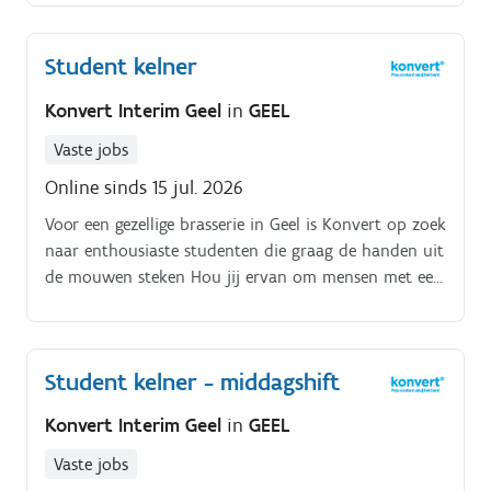
aanbieden Zoek jij dus deze zomer een centje bij te
verdienen op regelmatige basis solliciteer dan snel!.
Student kelner
Konvert Interim Geel
in
GEEL
Vaste jobs
Online sinds 15 jul. 2026
Voor een gezellige brasserie in Geel is Konvert op zoek
naar enthousiaste studenten die graag de handen uit
de mouwen steken Hou jij ervan om mensen met een
glimlach te bedienen met lekkere gerechtjes en een
glaasje wijn? Dan ben jij de student die wij zoeken!.
Student kelner - middagshift
Konvert Interim Geel
in
GEEL
Vaste jobs