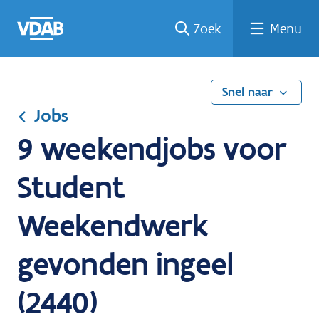
Ga
Vind
Vind
Welke
Terug
Zoek
Menu
naar
een
een
job
naar
de
job
opleiding
past
home
inhoud
bij
mij?
Snel naar
Jobs
9 weekendjobs voor
Student
Weekendwerk
gevonden ingeel
(2440)