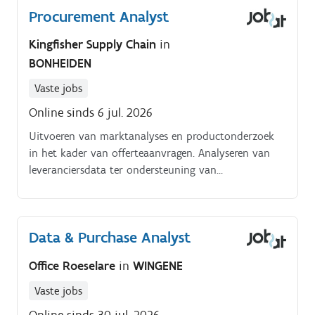
Procurement Analyst
Kingfisher Supply Chain
in
BONHEIDEN
Vaste jobs
Online sinds 6 jul. 2026
Uitvoeren van marktanalyses en productonderzoek
in het kader van offerteaanvragen. Analyseren van
leveranciersdata ter ondersteuning van
aankoopstrategieën. Waken over naleving van
kwaliteits en compliancevoorschriften (o.a. ISO
standaarden).
Data & Purchase Analyst
Office Roeselare
in
WINGENE
Vaste jobs
Online sinds 30 jul. 2026