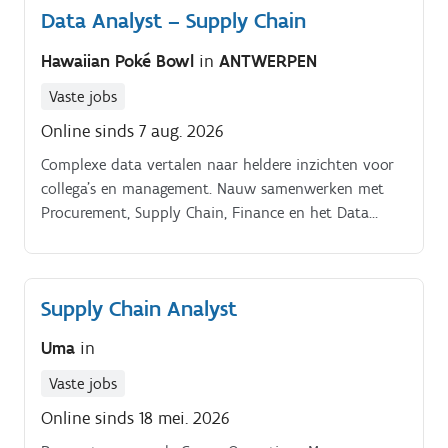
Data Analyst – Supply Chain
voorzien voor hernieuwbare energie en materialen.
Hawaiian Poké Bowl
in
ANTWERPEN
Vaste jobs
Online sinds 7 aug. 2026
Complexe data vertalen naar heldere inzichten voor
collega's en management. Nauw samenwerken met
Procurement, Supply Chain, Finance en het Data
Team om processen continu te verbeteren.
Supply Chain Analyst
Uma
in
Vaste jobs
Online sinds 18 mei. 2026