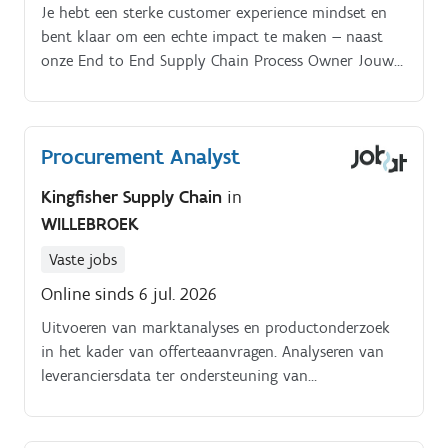
Je hebt een sterke customer experience mindset en
bent klaar om een echte impact te maken — naast
onze End to End Supply Chain Process Owner Jouw
missie?. In deze rol fungeer je als brug tussen de
business en ons functioneel SAP team, en ondersteun
je de implementatie van wijzigingen en nieuwe
Procurement Analyst
processen, alsook het hiermee gepaard gaande change
management.
Kingfisher Supply Chain
in
WILLEBROEK
Vaste jobs
Online sinds 6 jul. 2026
Uitvoeren van marktanalyses en productonderzoek
in het kader van offerteaanvragen. Analyseren van
leveranciersdata ter ondersteuning van
aankoopstrategieën. Waken over naleving van
kwaliteits en compliancevoorschriften (o.a. ISO
standaarden).