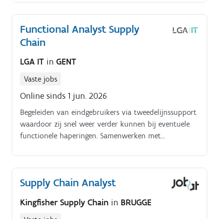
nieuwste ERP-pakket van A tot Z. Bovendien ga je
vanuit een helikopter view specifieke analyses
Functional Analyst Supply
uitwerken ter optimalisatie van hun
Chain
bedrijfsprocessen, Supply Chain flows en de bigger-
picture.
LGA IT
in
GENT
Vaste jobs
Online sinds 1 jun. 2026
Begeleiden van eindgebruikers via tweedelijnssupport
waardoor zij snel weer verder kunnen bij eventuele
functionele haperingen. Samenwerken met
proceseigenaren en technische ontwikkelaars als
Supply Chain Functional Analyst om de kloof tussen
theorie en praktijk te dichten.
Supply Chain Analyst
Kingfisher Supply Chain
in
BRUGGE