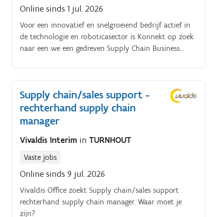
Online sinds 1 jul. 2026
Voor een innovatief en snelgroeiend bedrijf actief in
de technologie en roboticasector is Konnekt op zoek
naar een we een gedreven Supply Chain Business
Analyst. Je analyseert en optimaliseert
supplychainprocessen, vertaalt businessnoden naar
digitale oplossingen en ondersteunt de organisatie
Supply chain/sales support -
met data gedreven inzichten.
rechterhand supply chain
manager
Vivaldis Interim
in
TURNHOUT
Vaste jobs
Online sinds 9 jul. 2026
Vivaldis Office zoekt Supply chain/sales support
rechterhand supply chain manager. Waar moet je
zijn?