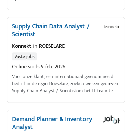
Supply Chain Data Analyst /
Scientist
Konnekt
in
ROESELARE
Vaste jobs
Online sinds 9 feb. 2026
Voor onze klant, een internationaal gerenommeerd
bedrijf in de regio Roeselare, zoeken we een gedreven
Supply Chain Analyst / Scientistom het IT team te
versterken. Dit bedrijf, met meer dan 50 jaar
expertise en een indrukwekkende jaarlijkse omzet
van meer dan 450 miljoen euro, biedt een stabiele en
Demand Planner & Inventory
inspirerende werkomgeving.
Analyst