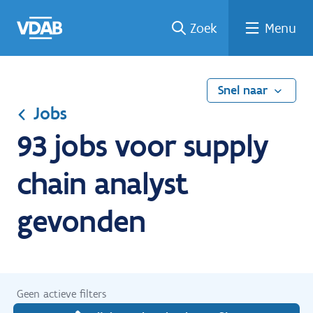
Ga
Vind
Vind
Welke
Terug
Zoek
Menu
naar
een
een
job
naar
de
job
opleiding
past
home
inhoud
bij
mij?
Snel naar
Jobs
93 jobs voor supply
chain analyst
gevonden
Geen actieve filters