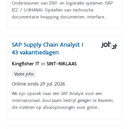
Ondersteunen van ERP‑ en logistieke systemen (SAP
ECC / S/4HANA). Opstellen van technische
documentatie (mapping documenten, interface
specificaties, sequence diagrams).
SAP Supply Chain Analyst I
43 vakantiedagen
Kingfisher IT
in
SINT-NIKLAAS
Vaste jobs
Online sinds 29 jul. 2026
We zijn opzoek naar een SAP Analyst voor een
internationaal, duurzaam bedrijf gelegen te Beveren,
die inzetten op afvaloplossingen voor grote
industriële bedrijven. Ze streven naar op maat
gemaakte oplossingen die door middel van efficiëntie
en productiviteit hoogtechnologische systemen