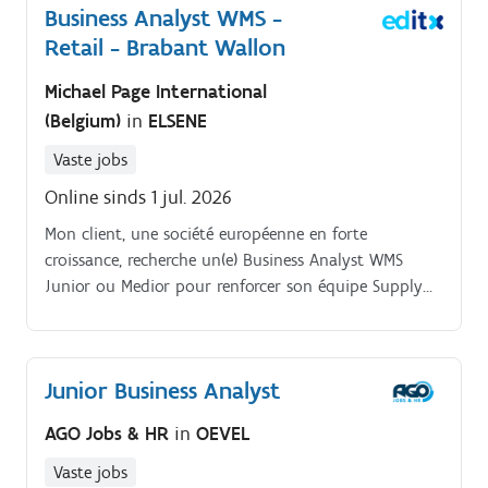
Business Analyst WMS -
sterk, cijfermatig onderlegd en geïnteresseerd in
Retail - Brabant Wallon
logistieke pricing, transporttarieven en internationale
supply chain structuren? Wilt u een actieve rol spelen
Michael Page International
in het ontwikkelen van competitieve en rendabele
(Belgium)
in
ELSENE
prijsstrategieën binnen een dynamische en
internationale omgeving?
Vaste jobs
Online sinds 1 jul. 2026
Mon client, une société européenne en forte
croissance, recherche un(e) Business Analyst WMS
Junior ou Medior pour renforcer son équipe Supply
Chain et accompagner l'évolution de ses processus
logistiques et de ses outils IT. Cette fonction s'adresse
à un profil motivé souhaitant développer son
Junior Business Analyst
expertise dans les domaines du Warehouse
Management (WMS), de la Supply Chain et des
AGO Jobs & HR
in
OEVEL
systèmes d'information.
Vaste jobs