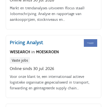
Markt en trendanalyses uitvoeren (focus staal)
Jobomschrijving. Analyse en rapportage van
aankoopprijzen, stockniveaus en
leveranciersprestaties.
Pricing Analyst
WESEARCH
in
MOESKROEN
Vaste jobs
Online sinds 30 jul. 2026
Voor onze klant te, een internationaal actieve
logistieke organisatie gespecialiseerd in transport,
forwarding en geïntegreerde supply chain
oplossingen, zijn wij op zoek naar een Pricing
Specialist Logistiek ter versterking van het Pricing
Team in Rekkem (regio Menen) Bent u analytisch