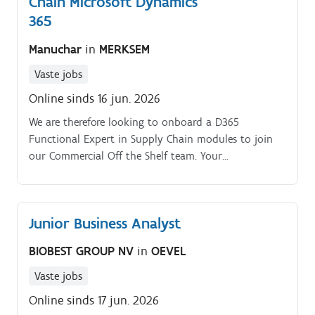
Chain Microsoft Dynamics
van data en analyses Ondersteunen van de
werken?
organisatie bij het verbeteren van voorraadbeheer en
365
bevoorrading Ontwikkelen van forecasts op basis van
Manuchar
in
MERKSEM
historische data, markttrends en andere relevante
parameters Meebouwen aan een gestructureerd
Vaste jobs
demand planning-proces binnen de organisatie
Online sinds 16 jun. 2026
Opstellen van rapporteringen en dashboards ter
ondersteuning van businessbeslissingen Intensief
We are therefore looking to onboard a D365
samenwerken met diverse interne stakeholders en
Functional Expert in Supply Chain modules to join
afdelingen Deze functie biedt een unieke kans om
our Commercial Off the Shelf team. Your
jouw expertise in demand planning en inventory
responsibilities are:Analyze existing systems and
management daadwerkelijk te gebruiken om
business models.
processen uit te bouwen en mee richting te geven
aan de toekomst van de afdeling.
Junior Business Analyst
BIOBEST GROUP NV
in
OEVEL
Vaste jobs
Online sinds 17 jun. 2026