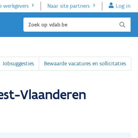
e werkgevers
Naar site partners
Log in
Sluiten
Jobsuggesties
Bewaarde vacatures en sollicitaties
West-Vlaanderen