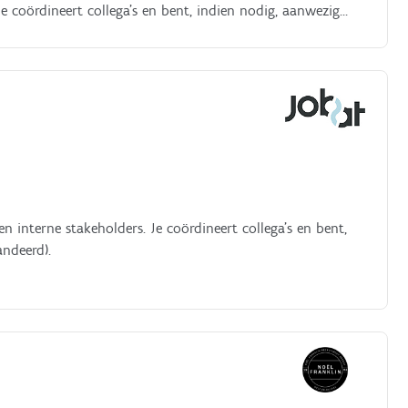
Je coördineert collega’s en bent, indien nodig, aanwezig
staande klantenportefeuille verder uit en schrikt niet
, spot nieuwe opportuniteiten en ondersteunt de
 een nauwkeurige opvolging van offertes, contracten,
n interne stakeholders. Je coördineert collega’s en bent,
andeerd).