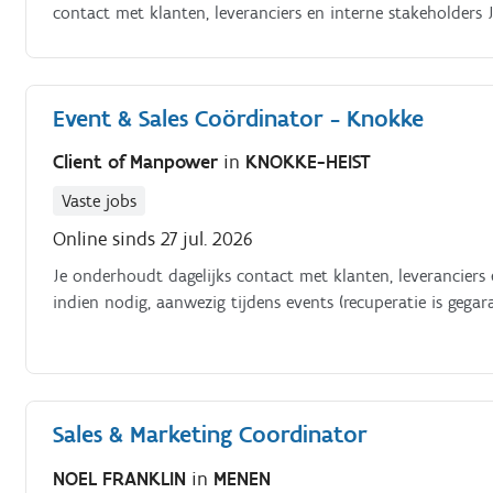
contact met klanten, leveranciers en interne stakeholders 
tijdens events (recuperatie is gegarandeerd) Je bouwt de be
terug om actief te prospecteren Je denkt commercieel mee
salesstrategie als Event & Sales Coördinator Je zorgt voor
Event & Sales Coördinator - Knokke
facturen en planning
Client of Manpower
in
KNOKKE-HEIST
Vaste jobs
Online sinds 27 jul. 2026
Je onderhoudt dagelijks contact met klanten, leveranciers e
indien nodig, aanwezig tijdens events (recuperatie is gegar
Sales & Marketing Coordinator
NOEL FRANKLIN
in
MENEN