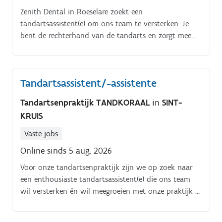
Zenith Dental in Roeselare zoekt een
tandartsassistent(e) om ons team te versterken. Je
bent de rechterhand van de tandarts en zorgt mee
voor een vlotte, aangename praktijkwerking Je
takenpakket:. Je assisteert de tandarts aan de stoel
tijdens behandelingen (aanreiken van instrumenten,
Tandartsassistent/-assistente
afzuigen, voorbereiden van materialen) Je maakt de
behandelkamer klaar tussen patiënten door en zorgt
Tandartsenpraktijk TANDKORAAL
in
SINT-
voor de sterilisatie en het onderhoud van het
KRUIS
instrumentarium Je volgt de hygiëne- en
veiligheidsvoorschriften strikt op Je ontvangt
Vaste jobs
patiënten, beheert de agenda en verzorgt telefonische
Online sinds 5 aug. 2026
afspraken Je ondersteunt de administratie:
patiëntendossiers, facturatie en bestellingen van
Voor onze tandartsenpraktijk zijn we op zoek naar
materiaal.
een enthousiaste tandartsassistent(e) die ons team
wil versterken én wil meegroeien met onze praktijk Je
start in onze praktijk te Sint-Kruis, waar je volledig
wordt ingewerkt en ons team leert kennen. In de