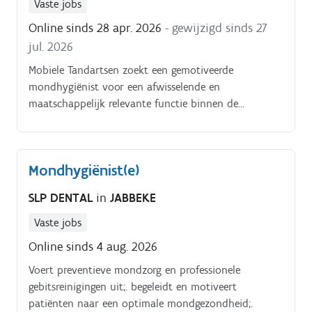
Vaste jobs
Online sinds 28 apr. 2026
- gewijzigd sinds 27
jul. 2026
Mobiele Tandartsen zoekt een gemotiveerde
mondhygiënist voor een afwisselende en
maatschappelijk relevante functie binnen de
curatieve tandzorg Wij bieden tandzorg op locatie
aan doelgroepen met hoge zorgnoden: mensen die
door fysieke, mentale, sociale of financiële drempels
Mondhygiënist(e)
de voorbije jaren vaak niet of nauwelijks bij een
tandarts geraakten. Denk aan kansarme kinderen,
SLP DENTAL
in
JABBEKE
ouderen, personen met een beperking en andere
kwetsbare patiëntengroepen Om deze zorg op een
Vaste jobs
professionele en kwalitatieve manier te organiseren,
Online sinds 4 aug. 2026
werken wij met.
Voert preventieve mondzorg en professionele
gebitsreinigingen uit;. begeleidt en motiveert
patiënten naar een optimale mondgezondheid;.