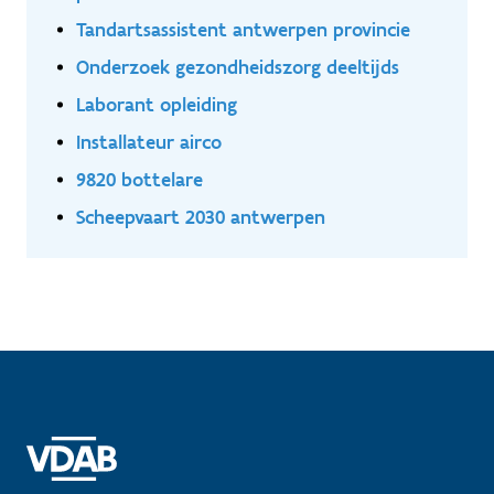
Tandartsassistent antwerpen provincie
Onderzoek gezondheidszorg deeltijds
Laborant opleiding
Installateur airco
9820 bottelare
Scheepvaart 2030 antwerpen