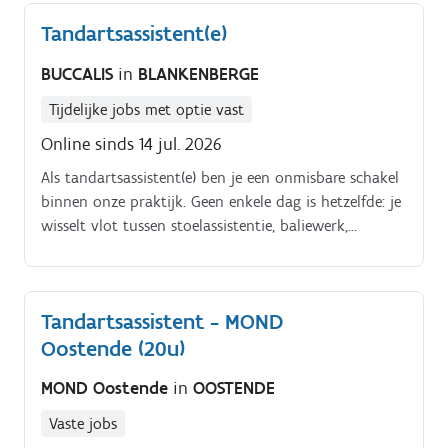
zomer van 2027 openen we een tweede praktijk te
Tandartsassistent(e)
Varsenare, waar je van bij de opstart een belangrijke
rol zult spelen.
BUCCALIS
in
BLANKENBERGE
Tijdelijke jobs met optie vast
Online sinds 14 jul. 2026
Als tandartsassistent(e) ben je een onmisbare schakel
binnen onze praktijk. Geen enkele dag is hetzelfde: je
wisselt vlot tussen stoelassistentie, baliewerk,
administratie en sterilisatie.
Tandartsassistent - MOND
Oostende (20u)
MOND Oostende
in
OOSTENDE
Vaste jobs