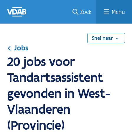
Ga
Vind
Vind
Welke
Terug
Zoek
Menu
naar
een
een
job
naar
de
job
opleiding
past
home
inhoud
bij
mij?
Snel naar
Jobs
20 jobs voor
Tandartsassistent
gevonden in West-
Vlaanderen
(Provincie)