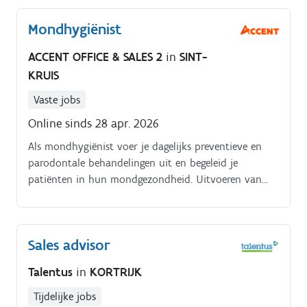
de patiënten;. Je maakt telefonische afspraken;. Je
Mondhygiënist
verleent technische assistentie aan beide artsen
ACCENT OFFICE & SALES 2
in
SINT-
KRUIS
Vaste jobs
Online sinds 28 apr. 2026
Als mondhygiënist voer je dagelijks preventieve en
parodontale behandelingen uit en begeleid je
patiënten in hun mondgezondheid. Uitvoeren van
preventieve en parodontale behandelingen, inclusief
gebitsreiniging.
Sales advisor
Talentus
in
KORTRIJK
Tijdelijke jobs