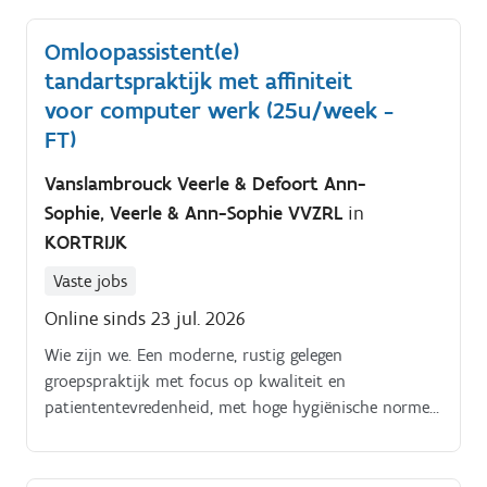
Omloopassistent(e)
tandartspraktijk met affiniteit
voor computer werk (25u/week -
FT)
Vanslambrouck Veerle & Defoort Ann-
Sophie, Veerle & Ann-Sophie VVZRL
in
KORTRIJK
Vaste jobs
Online sinds 23 jul. 2026
Wie zijn we. Een moderne, rustig gelegen
groepspraktijk met focus op kwaliteit en
patiententevredenheid, met hoge hygiënische normen
We zijn een snel groeiende praktijk van 6 tandartsen,
1 mondhygieniste, die juist omwille van deze groei op
zoek zijn naar betere ondersteuning voor vlottere