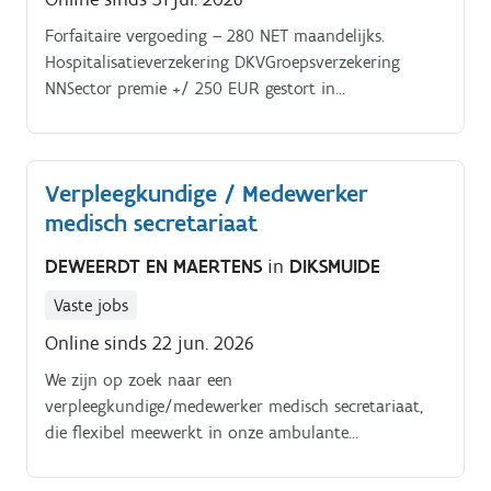
Forfaitaire vergoeding – 280 NET maandelijks.
Hospitalisatieverzekering DKVGroepsverzekering
NNSector premie +/ 250 EUR gestort in
groepsverzekering voor bruto/netto voordeel.
Verpleegkundige / Medewerker
medisch secretariaat
DEWEERDT EN MAERTENS
in
DIKSMUIDE
Vaste jobs
Online sinds 22 jun. 2026
We zijn op zoek naar een
verpleegkundige/medewerker medisch secretariaat,
die flexibel meewerkt in onze ambulante
dokterspraktijk die bestaat uit een oftalmoloog en
gastro-enteroloog Je staat in voor het onthaal van