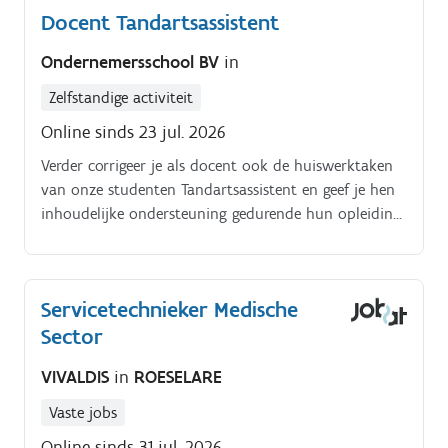
Docent Tandartsassistent
flow in de praktijk Jouw voornaamste
verantwoordelijkheden zijn:. Tandartsen
Ondernemersschool BV
in
ondersteunen tijdens hun werk (correct klaarleggen
materiaal en opruimen) Sterilisatie en mechanische
Zelfstandige activiteit
reiniging van het materiaal Orde en netheid in de
Online sinds 23 jul. 2026
kabinetten, sterilisatieruimte, balie,… Back-up van
Verder corrigeer je als docent ook de huiswerktaken
balie-assistente.
van onze studenten Tandartsassistent en geef je hen
inhoudelijke ondersteuning gedurende hun opleiding.
Een ideale en handige tool hierbij is ons online
studentenplatform.
Servicetechnieker Medische
Sector
VIVALDIS
in
ROESELARE
Vaste jobs
Online sinds 31 jul. 2026