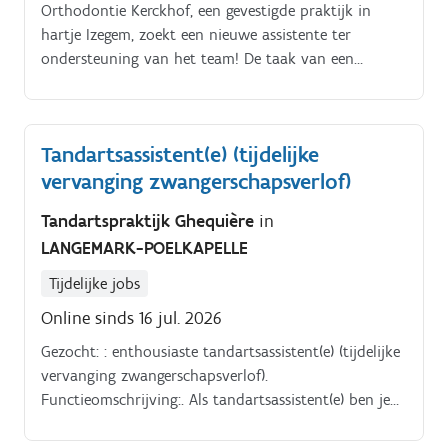
Orthodontie Kerckhof, een gevestigde praktijk in
hartje Izegem, zoekt een nieuwe assistente ter
ondersteuning van het team! De taak van een
assistent(e) in een orthodontiepraktijk is heel
gevarieerd en wordt opbouwend aangeleerd Je begint
met meelopen in de praktijk: klaarleggen, ontsmetten,
Tandartsassistent(e) (tijdelijke
uitleg geven aan de patiënt, etc Op deze manier krijg
vervanging zwangerschapsverlof)
je geleidelijk inzicht in de workflow en de
agendaplanning Alles wordt stap per stap aangeleerd
Tandartspraktijk Ghequière
in
en je wordt altijd bijgestaan door je collega’s die
LANGEMARK-POELKAPELLE
steeds klaarstaan om je te helpen De assistentes
hebben een belangrijke en niet te onderschatten
Tijdelijke jobs
functie Inzicht, verantwoordelijkheidszin en
Online sinds 16 jul. 2026
stressbestendigheid zijn daarom echt een must.
Gezocht: : enthousiaste tandartsassistent(e) (tijdelijke
vervanging zwangerschapsverlof).
Functieomschrijving:. Als tandartsassistent(e) ben je
verantwoordelijk voor onderstaande taken:. Je
beantwoordt de telefonie en het mailverkeer;.