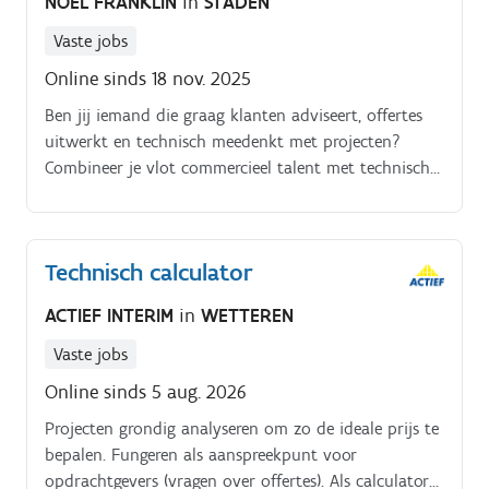
NOEL FRANKLIN
in
STADEN
kostprijsberekeningenMeedenken over innovatieve en
technisch haalbare oplossingen voor
Vaste jobs
klantenRegelmatig klanten bezoeken samen met de
Online sinds 18 nov. 2025
accountmanager om offertes toe te lichtenDagelijks
Ben jij iemand die graag klanten adviseert, offertes
overleg met collega’s van engineering, productie en
uitwerkt en technisch meedenkt met projecten?
salesBewaken van nauwkeurigheid, deadlines en
Combineer je vlot commercieel talent met technisch
kwaliteit binnen het offertetraject
inzicht?
Technisch calculator
ACTIEF INTERIM
in
WETTEREN
Vaste jobs
Online sinds 5 aug. 2026
Projecten grondig analyseren om zo de ideale prijs te
bepalen. Fungeren als aanspreekpunt voor
opdrachtgevers (vragen over offertes). Als calculator