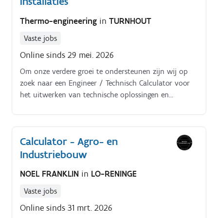
installaties
Thermo-engineering
in
TURNHOUT
Vaste jobs
Online sinds 29 mei. 2026
Om onze verdere groei te ondersteunen zijn wij op
zoek naar een Engineer / Technisch Calculator voor
het uitwerken van technische oplossingen en
prijsberekeningen binnen industriële energie- en
pipingprojecten Je werkt nauw samen met de
projectmanagers en zaakvoerders en bent
Calculator - Agro- en
verantwoordelijk voor het analyseren van aanvragen
Industriebouw
en het opmaken van technische en commerciële
offertes Binnen deze functie krijg je de kans om jouw
NOEL FRANKLIN
in
LO-RENINGE
technische kennis verder uit te bouwen binnen een
brede variatie aan industriële projecten Jouw taken
Vaste jobs
Analyseren van prijsaanvragen, lastenboeken en
Online sinds 31 mrt. 2026
meetstaten Uitwerken van klantgerichte technische