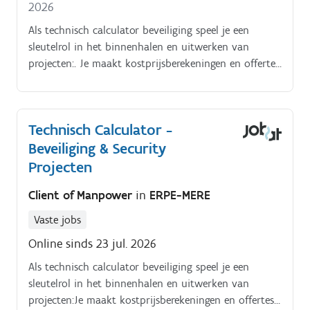
2026
kostprijsberekening en zet deze om in heldere,
professionele offertedossiers
Als technisch calculator beveiliging speel je een
sleutelrol in het binnenhalen en uitwerken van
projecten:. Je maakt kostprijsberekeningen en offertes
voor beveiligingsprojecten (alarm, CCTV,
toegangscontrole, branddetectie).
Technisch Calculator -
Beveiliging & Security
Projecten
Client of Manpower
in
ERPE-MERE
Vaste jobs
Online sinds 23 jul. 2026
Als technisch calculator beveiliging speel je een
sleutelrol in het binnenhalen en uitwerken van
projecten:Je maakt kostprijsberekeningen en offertes