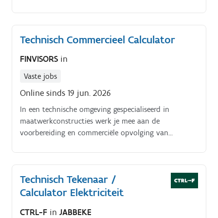
voor beveiligingsprojecten (alarm, CCTV,
toegangscontrole, branddetectie). Je analyseert
lastenboeken, plannen en technische schema’s.
Technisch Commercieel Calculator
FINVISORS
in
Vaste jobs
Online sinds 19 jun. 2026
In een technische omgeving gespecialiseerd in
maatwerkconstructies werk je mee aan de
voorbereiding en commerciële opvolging van
projecten. Je combineert nauwkeurige calculatie met
klantgericht advies en ondersteunt zowel de
offertefase als het verkoopproces Taken en
Technisch Tekenaar /
verantwoordelijkheden:. Uitvoeren van calculaties
Calculator Elektriciteit
voor trappen, poorten en diverse metaalconstructies
op basis van voorbereide rekenbladen Verzenden en
CTRL-F
in
JABBEKE
opvolgen van goedgekeurde offertes Ontvangen van