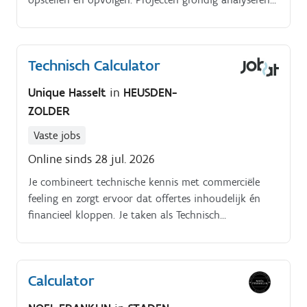
om zo de ideale prijs te bepalen.
Technisch Calculator
Unique Hasselt
in
HEUSDEN-
ZOLDER
Vaste jobs
Online sinds 28 jul. 2026
Je combineert technische kennis met commerciële
feeling en zorgt ervoor dat offertes inhoudelijk én
financieel kloppen. Je taken als Technisch
Calculator:Opstellen en uitwerken van technische
offertes in samenwerking met het teamAnalyseren en
interpreteren van lastenboeken en elektrische
Calculator
schema’sBepalen van de juiste materiaalkeuzes en
opmaken van gedetailleerde