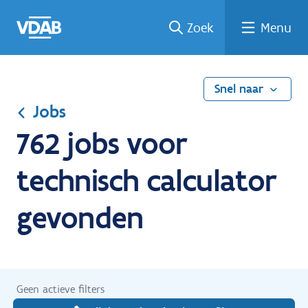
Ga
Vind
Vind
Welke
Terug
Zoek
Menu
naar
een
een
job
naar
de
job
opleiding
past
home
inhoud
bij
mij?
Snel naar
Jobs
762 jobs voor
technisch calculator
gevonden
Geen actieve filters