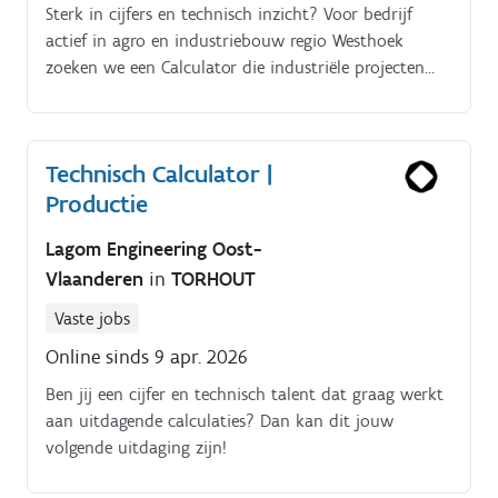
oplossingen Opmaken van kostprijsberekeningen en
Sterk in cijfers en technisch inzicht? Voor bedrijf
offertes Aanvragen en vergelijken van prijzen bij
actief in agro en industriebouw regio Westhoek
leveranciers Technische tekeningen interpreteren
zoeken we een Calculator die industriële projecten
Opstellen van begeleidende offertedocumentatie
correct en competitief berekent. De functie inhoud.
Overleg met projectmanagers en zaakvoerders. Op
Waar ben je dagelijks mee bezig als Calculator?
termijn: Contact met klanten Werfbezoeken Mee
Technisch Calculator |
uitwerken van technische oplossingen op locatie
Productie
Lagom Engineering Oost-
Vlaanderen
in
TORHOUT
Vaste jobs
Online sinds 9 apr. 2026
Ben jij een cijfer en technisch talent dat graag werkt
aan uitdagende calculaties? Dan kan dit jouw
volgende uitdaging zijn!