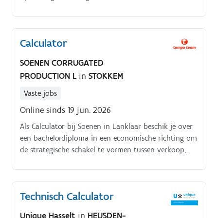
ga je:. Offertes opstellen en opvolgen.
Calculator
SOENEN CORRUGATED
PRODUCTION L
in
STOKKEM
Vaste jobs
Online sinds 19 jun. 2026
Als Calculator bij Soenen in Lanklaar beschik je over
een bachelordiploma in een economische richting om
de strategische schakel te vormen tussen verkoop,
productie en productontwikkeling. In deze
uitdagende functie als Calculator in de regio Lanklaar
ben je verantwoordelijk voor het opstellen van
Technisch Calculator
correcte offertes en het uitvoeren van rendabele
prijsberekeningen voor complexe
Unique Hasselt
in
HEUSDEN-