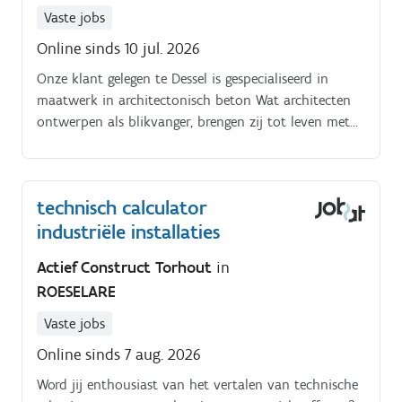
Vaste jobs
Online sinds 10 jul. 2026
Onze klant gelegen te Dessel is gespecialiseerd in
maatwerk in architectonisch beton Wat architecten
ontwerpen als blikvanger, brengen zij tot leven met
hoogwaardige prefab betonelementen In hun
moderne productiehal realiseren ze de meest
uiteenlopende ontwerpen, stuk voor stuk met oog
technisch calculator
voor detail. Geen enkel element is identiek.
industriële installaties
Actief Construct Torhout
in
ROESELARE
Vaste jobs
Online sinds 7 aug. 2026
Word jij enthousiast van het vertalen van technische