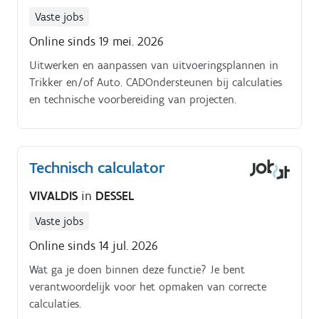
klanten in de toonzaal en bespreken van hun
Vaste jobs
projecten Adviseren van klanten en zoeken naar
Online sinds 19 mei. 2026
passende technische oplossingen voor hun vragen
Deelnemen aan verkoopsvergaderingen.
Uitwerken en aanpassen van uitvoeringsplannen in
Trikker en/of Auto. CADOndersteunen bij calculaties
en technische voorbereiding van projecten.
Technisch calculator
VIVALDIS
in
DESSEL
Vaste jobs
Online sinds 14 jul. 2026
Wat ga je doen binnen deze functie? Je bent
verantwoordelijk voor het opmaken van correcte
calculaties.