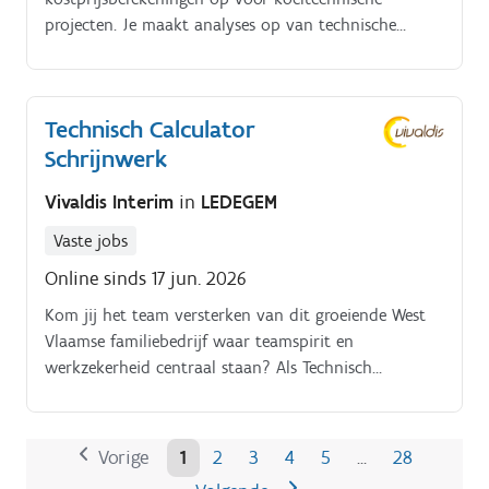
projecten. Je maakt analyses op van technische
tekeningen en bestekken.
Technisch Calculator
Schrijnwerk
Vivaldis Interim
in
LEDEGEM
Vaste jobs
Online sinds 17 jun. 2026
Kom jij het team versterken van dit groeiende West
Vlaamse familiebedrijf waar teamspirit en
werkzekerheid centraal staan? Als Technisch
Calculator krijg je een boeiende functie met veel
verantwoordelijkheid, waarin je een cruciale schakel
vormt tussen de technische voorbereiding en de
Vorige
1
2
3
4
5
28
…
klant.